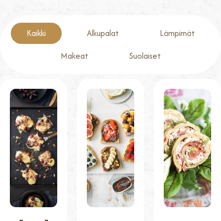
Kaikki
Alkupalat
Lämpimät
Makeat
Suolaiset