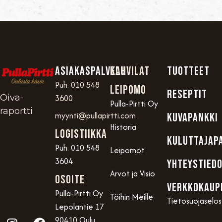
Asiakaspalvelu
Kahvilat
TUOTTEET
Puh. 010 548
Leipomo
RESEPTIT
Oiva-
3600
Pulla-Pirtti Oy
raportti
myynti@pullapirtti.com
KUVAPANKKI
Historia
Logistiikka
KULUTTAJAP
Puh. 010 548
Leipomot
3604
YHTEYSTIED
Arvot ja Visio
OSOITE
VERKKOKAUP
Pulla-Pirtti Oy
Töihin Meille
Tietosuojaselo
Lepolantie 17
90410 Oulu