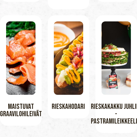
Maistuvat
Rieskahodari
Rieskakakku Juhli
Graavilohileivät
-
Pastramileikkeel