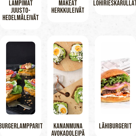
Lämpimät
Makeat
Lohirieskarulla
Juusto-
Herkkuleivät
Hedelmäleivät
Burgerlampparit
Kananmuna
Lähiburgerit
Avokadoleipä