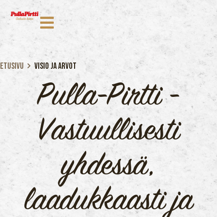
Etusivu
Visio ja arvot
Pulla-Pirtti -
Vastuullisesti
yhdessä,
laadukkaasti ja