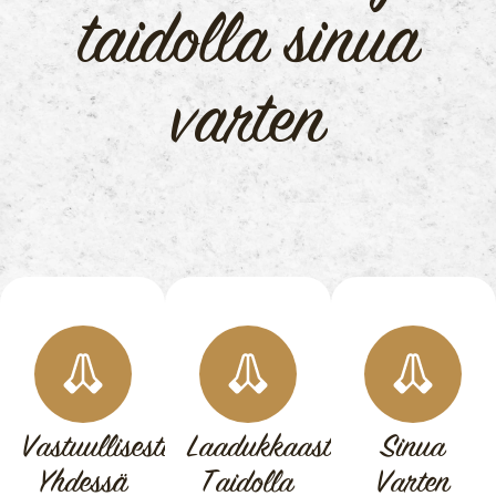
taidolla sinua
varten
Vastuullisesti
Laadukkaasti
Sinua
Yhdessä
Taidolla
Varten