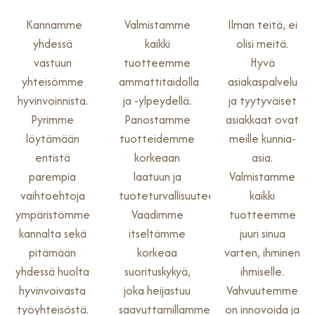
Kannamme
Valmistamme
Ilman teitä, ei
yhdessä
kaikki
olisi meitä.
vastuun
tuotteemme
Hyvä
yhteisömme
ammattitaidolla
asiakaspalvelu
hyvinvoinnista.
ja -ylpeydellä.
ja tyytyväiset
Pyrimme
Panostamme
asiakkaat ovat
löytämään
tuotteidemme
meille kunnia-
entistä
korkeaan
asia.
parempia
laatuun ja
Valmistamme
vaihtoehtoja
tuoteturvallisuuteen.
kaikki
ympäristömme
Vaadimme
tuotteemme
kannalta sekä
itseltämme
juuri sinua
pitämään
korkeaa
varten, ihminen
yhdessä huolta
suorituskykyä,
ihmiselle.
hyvinvoivasta
joka heijastuu
Vahvuutemme
työyhteisöstä.
saavuttamillamme
on innovoida ja