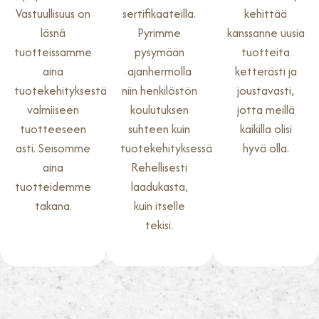
Vastuullisuus on
sertifikaateilla.
kehittää
läsnä
Pyrimme
kanssanne uusia
tuotteissamme
pysymään
tuotteita
aina
ajanhermolla
ketterästi ja
tuotekehityksestä
niin henkilöstön
joustavasti,
valmiiseen
koulutuksen
jotta meillä
tuotteeseen
suhteen kuin
kaikilla olisi
asti. Seisomme
tuotekehityksessä.
hyvä olla.
aina
Rehellisesti
tuotteidemme
laadukasta,
takana.
kuin itselle
tekisi.