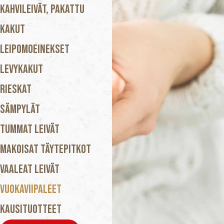
Kahvileivät, Pakattu
Kakut
Leipomoeinekset
Levykakut
Rieskat
Sämpylät
Tummat Leivät
Makoisat Täytepitkot
Vaaleat Leivät
Vuokaviipaleet
Kausituotteet