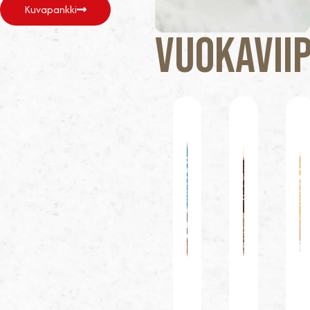
Kuvapankki
Vuokavii