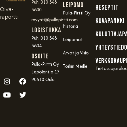
Puh. 010 548
Leipomo
RESEPTIT
Oiva-
3600
Pulla-Pirtti Oy
raportti
myynti@pullapirtti.com
KUVAPANKKI
Historia
Logistiikka
KULUTTAJAP
Puh. 010 548
Leipomot
3604
YHTEYSTIED
Arvot ja Visio
OSOITE
VERKKOKAUP
Pulla-Pirtti Oy
Töihin Meille
Tietosuojaselo
Lepolantie 17
90410 Oulu