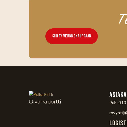
T
Siirry Verkkokauppaan
Asiaka
Oiva-raportti
Puh. 010
myynti@p
Logist