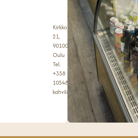
Kirkkokatu
21,
90100
Oulu
Tel.
+358
105483610
kahvilasofia@pullapirtti.com