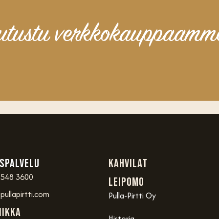
utustu verkkokauppaamm
spalvelu
Kahvilat
 548 3600
Leipomo
ullapirtti.com
Pulla-Pirtti Oy
iikka
Historia