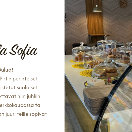
la Sofia
Oulua!
irtin perinteiset
istetut suolaiset
ttavat niin juhliin
verkkokaupassa tai
 juuri teille sopivat