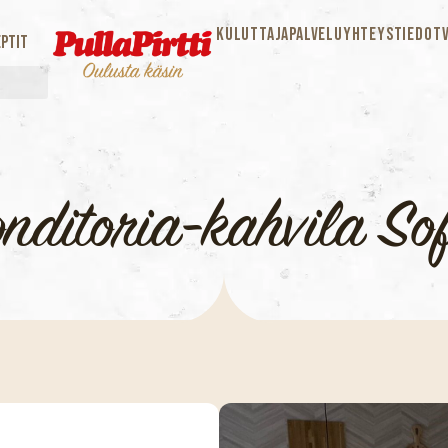
KULUTTAJAPALVELU
YHTEYSTIEDOT
ptit
nditoria-kahvila So