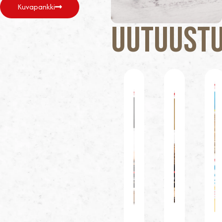
Kuvapankki
Uutuustu