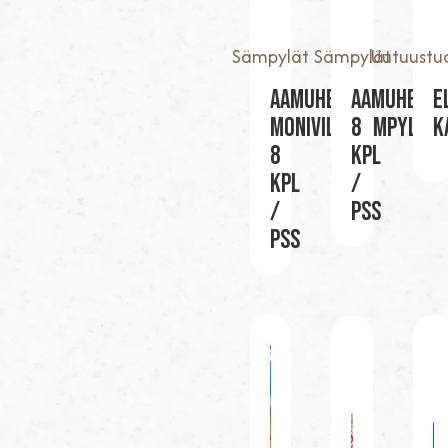
Sämpylät
Sämpylät
Uutuustu
AAMUHETKI-
AAMUHETKI
E
MONIVILJASÄMPYLÄ
8
K
8
KPL
KPL
/
/
PSS
PSS