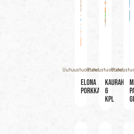
Uutuustuotteet
Uutuustuotteet
Uutuustu
Elona
KAURAHÖPE
M
Porkkana
6
P
KPL
G