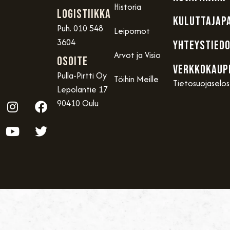
Historia
Logistiikka
KULUTTAJAP
Puh. 010 548
Leipomot
3604
YHTEYSTIED
Arvot ja Visio
OSOITE
VERKKOKAUP
Pulla-Pirtti Oy
Töihin Meille
Tietosuojaselo
Lepolantie 17
90410 Oulu