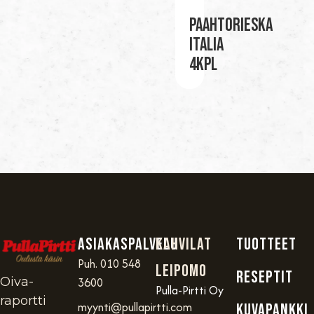
Paahtorieska
Italia
4kpl
Asiakaspalvelu
Kahvilat
TUOTTEET
Puh. 010 548
Leipomo
RESEPTIT
Oiva-
3600
Pulla-Pirtti Oy
raportti
myynti@pullapirtti.com
KUVAPANKKI