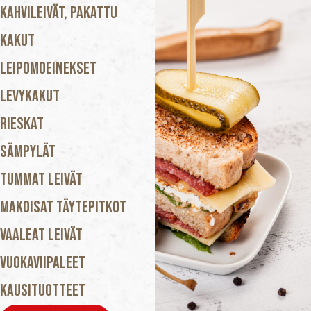
Kahvileivät, Pakattu
Kakut
Leipomoeinekset
Levykakut
Rieskat
Sämpylät
Tummat Leivät
Makoisat Täytepitkot
Vaaleat Leivät
Vuokaviipaleet
Kausituotteet