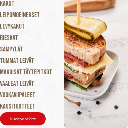
Kakut
Leipomoeinekset
Levykakut
Rieskat
Sämpylät
Tummat Leivät
Makoisat Täytepitkot
Vaaleat Leivät
Vuokaviipaleet
Kausituotteet
Kuvapankki