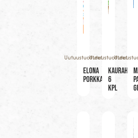
Uutuustuotteet
Uutuustuotteet
Uutuustu
Elona
KAURAHÖPE
M
Porkkana
6
P
KPL
G