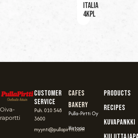
Italia
4kpl
Customer
Cafes
PRODUCTS
service
Bakery
RECIPES
Oiva-
Puh. 010 548
Pulla-Pirtti Oy
raportti
3600
KUVAPANKKI
Historia
myynti@pullapirtti.com
KULUTTAJAP