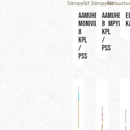
Sämpylät
Sämpylät
Uutuustu
AAMUHETKI-
AAMUHETKI
E
MONIVILJASÄMPYLÄ
8
K
8
KPL
KPL
/
/
PSS
PSS