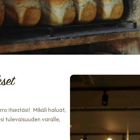
set
ro itsestäsi! Mikäli haluat,
i tulevaisuuden varalle,