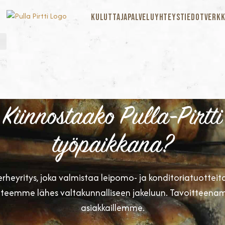
KULUTTAJAPALVELU
YHTEYSTIEDOT
VERKK
Kiinnostaako Pulla-Pirtti
työpaikkana?
erheyritys, joka valmistaa leipomo- ja konditoriatuotteit
tuotteemme lähes valtakunnalliseen jakeluun. Tavoittee
asiakkaillemme.