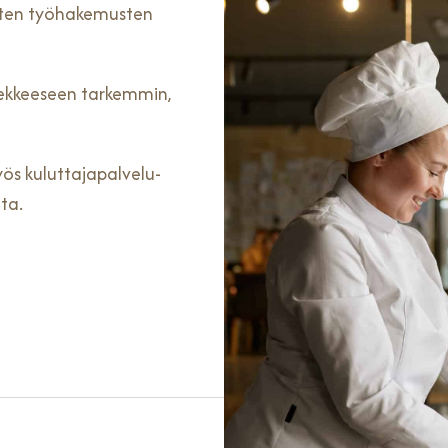
nten työhakemusten
sekkeeseen tarkemmin,
s kuluttajapalvelu-
ta.