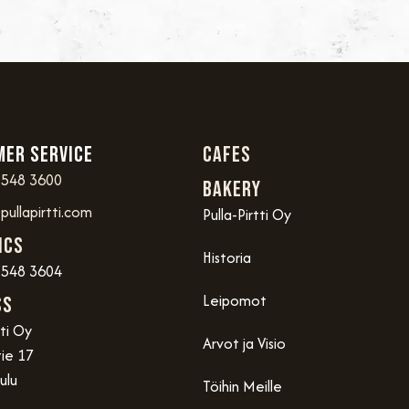
er service
Cafes
 548 3600
Bakery
ullapirtti.com
Pulla-Pirtti Oy
ics
Historia
 548 3604
Leipomot
ss
tti Oy
Arvot ja Visio
ie 17
ulu
Töihin Meille