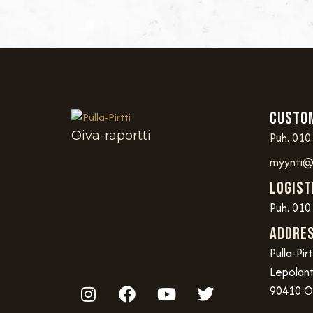
Custom
Oiva-raportti
Puh. 010
myynti@p
Logist
Puh. 010
Addre
Pulla-Pir
Lepolant
90410 O