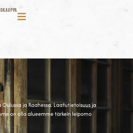
OKAUPPA
a Oulussa ja Raahessa. Laatutietoisuus ja
namme on olla alueemme tärkein leipomo