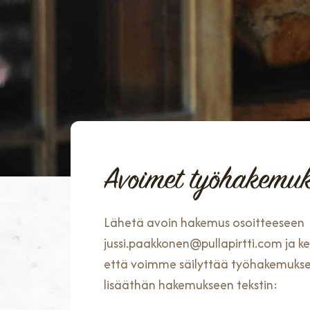
Avoimet työhakemuk
Lähetä avoin hakemus osoitteeseen
jussi.paakkonen@pullapirtti.com ja ker
että voimme säilyttää työhakemukses
lisääthän hakemukseen tekstin: