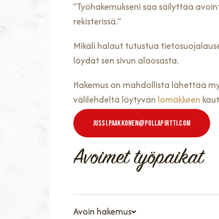
”Työhakemukseni saa säilyttää avoi
rekisterissä.”
Mikäli halaut tutustua tietosuojalau
löydät sen sivun alaosasta.
Hakemus on mahdollista lähettää myö
välilehdeltä löytyvän
lomakkeen
kaut
Jussi.paakkonen@pullapirtti.com
Avoimet työpaikat
Avoin hakemus