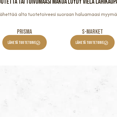
uotetta tai toivomaasi makua löydy vielä lähikaup
 lähettää alta tuotetoiveesi suoraan haluamaasi myymä
Prisma
S-Market
Lähetä Tuotetoive
Lähetä Tuotetoive