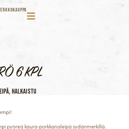
VERKKOKAUPPA
Ö 6 KPL
ipä, Halkaistu
empi!
mpi pyöreä kaura-porkkanaleipä sydänmerkillä.