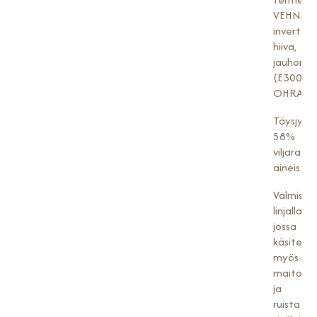
VEHNÄja
inverttiso
hiiva,
jauhonp
(E300),
OHRAmal
Täysjyvä
58%
viljaraak
aineista.
Valmiste
linjalla,
jossa
käsitellä
myös
maitoa
ja
ruista