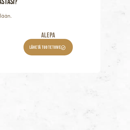
astasi?
lään.
Alepa
Lähetä Tuotetoive