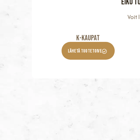
Eikö t
Voit
K-KaupaT
Lähetä Tuotetoive