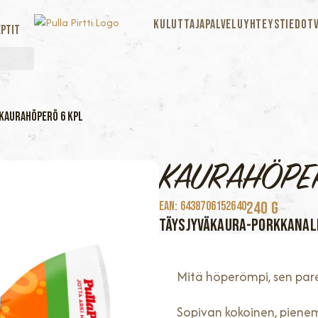
KULUTTAJAPALVELU
YHTEYSTIEDOT
ptit
KAURAHÖPERÖ 6 KPL
KAURAHÖPER
240 G
EAN: 6438706152640
Täysjyväkaura-Porkkanale
Mitä höperömpi, sen par
Sopivan kokoinen, piene