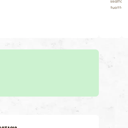
sisältäviä
tuotteit