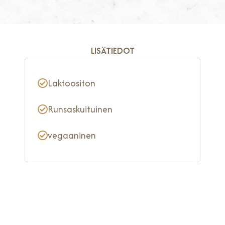
LISÄTIEDOT
Laktoositon
Runsaskuituinen
vegaaninen