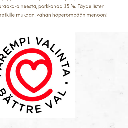
araaka-aineesta, porkkanaa 15 %. Täydellisten
i retkille mukaan, vähän höperömpään menoon!