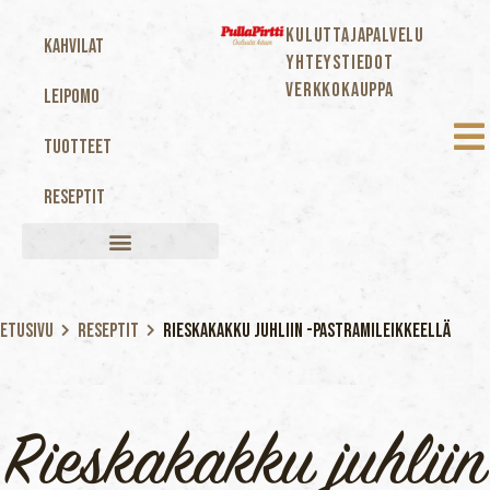
KULUTTAJAPALVELU
Kahvilat
YHTEYSTIEDOT
VERKKOKAUPPA
Leipomo
Tuotteet
Reseptit
Etusivu
Reseptit
Rieskakakku juhliin -pastramileikkeellä
Rieskakakku juhliin