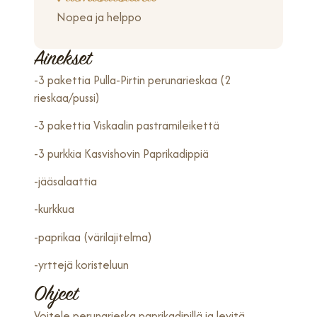
Nopea ja helppo
Ainekset
-3 pakettia Pulla-Pirtin perunarieskaa (2
rieskaa/pussi)
-3 pakettia Viskaalin pastramileikettä
-3 purkkia Kasvishovin Paprikadippiä
-jääsalaattia
-kurkkua
-paprikaa (värilajitelma)
-yrttejä koristeluun
Ohjeet
Voitele perunarieska paprikadipillä ja levitä