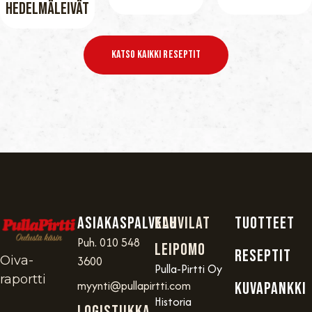
Hedelmäleivät
Katso Kaikki Reseptit
Asiakaspalvelu
Kahvilat
TUOTTEET
Puh. 010 548
Leipomo
RESEPTIT
Oiva-
3600
Pulla-Pirtti Oy
raportti
myynti@pullapirtti.com
KUVAPANKKI
Historia
Logistiikka