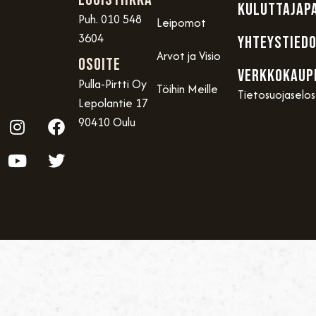
KULUTTAJAP
Puh. 010 548
Leipomot
3604
YHTEYSTIED
Arvot ja Visio
OSOITE
VERKKOKAUP
Pulla-Pirtti Oy
Töihin Meille
Tietosuojaselo
Lepolantie 17
90410 Oulu