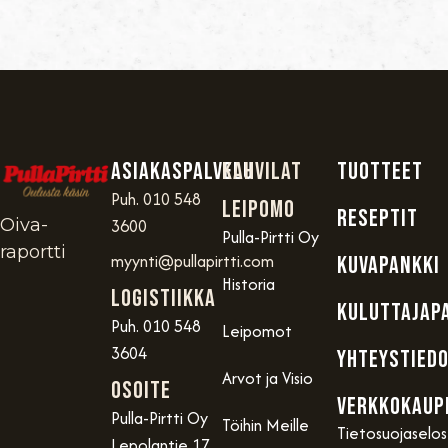
Asiakaspalvelu
Kahvilat
TUOTTEET
Puh. 010 548
Leipomo
RESEPTIT
Oiva-
3600
Pulla-Pirtti Oy
raportti
myynti@pullapirtti.com
KUVAPANKKI
Historia
Logistiikka
KULUTTAJAP
Puh. 010 548
Leipomot
3604
YHTEYSTIED
Arvot ja Visio
OSOITE
VERKKOKAUP
Pulla-Pirtti Oy
Töihin Meille
Tietosuojaselo
Lepolantie 17