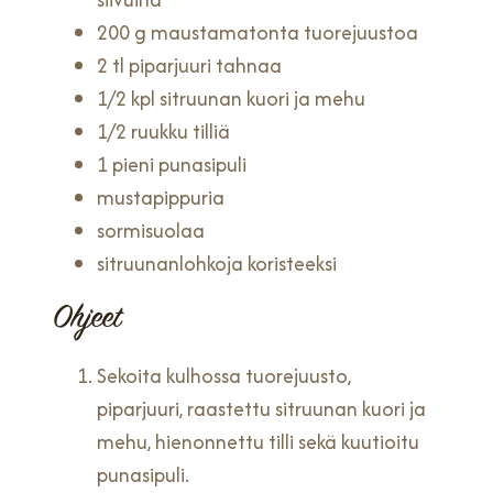
200 g maustamatonta tuorejuustoa
2 tl piparjuuri tahnaa
1/2 kpl sitruunan kuori ja mehu
1/2 ruukku tilliä
1 pieni punasipuli
mustapippuria
sormisuolaa
sitruunanlohkoja koristeeksi
Ohjeet
Sekoita kulhossa tuorejuusto,
piparjuuri, raastettu sitruunan kuori ja
mehu, hienonnettu tilli sekä kuutioitu
punasipuli.