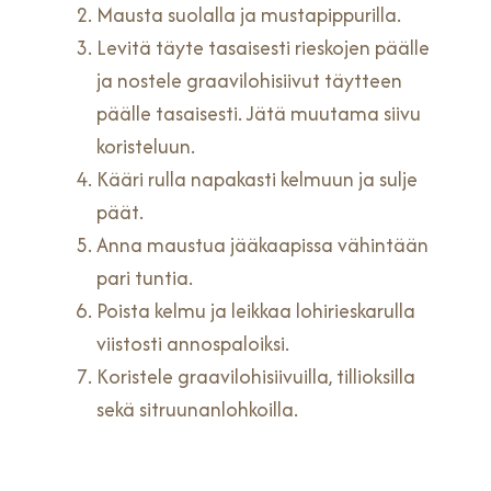
Mausta suolalla ja mustapippurilla.
Levitä täyte tasaisesti rieskojen päälle
ja nostele graavilohisiivut täytteen
päälle tasaisesti. Jätä muutama siivu
koristeluun.
Kääri rulla napakasti kelmuun ja sulje
päät.
Anna maustua jääkaapissa vähintään
pari tuntia.
Poista kelmu ja leikkaa lohirieskarulla
viistosti annospaloiksi.
Koristele graavilohisiivuilla, tillioksilla
sekä sitruunanlohkoilla.