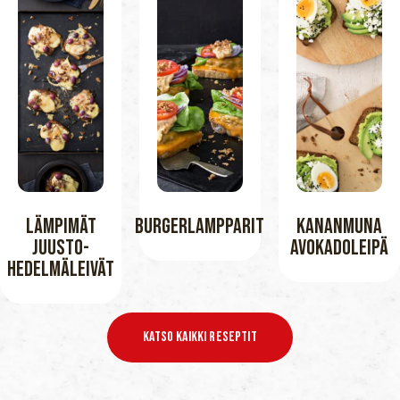
Lämpimät
Burgerlampparit
Kananmuna
Juusto-
Avokadoleipä
Hedelmäleivät
Katso Kaikki Reseptit