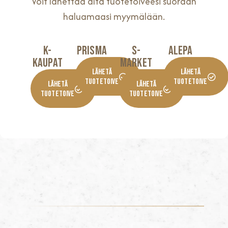
Voit lähettää alta tuotetoiveesi suoraan
haluamaasi myymälään.
K-
Prisma
S-
Alepa
KaupaT
Market
Lähetä
Lähetä
Tuotetoive
Tuotetoive
Lähetä
Lähetä
Tuotetoive
Tuotetoive