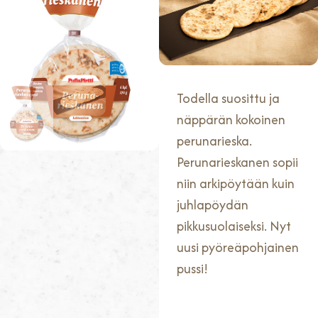
6 kpl/pss
270 G
EAN: 6438706017062
Todella suosittu ja
näppärän kokoinen
perunarieska.
Perunarieskanen sopii
niin arkipöytään kuin
juhlapöydän
pikkusuolaiseksi. Nyt
uusi pyöreäpohjainen
pussi!