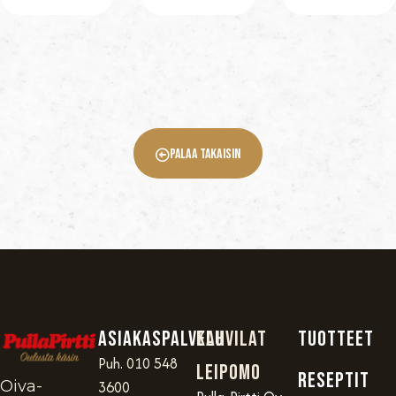
Palaa Takaisin
Asiakaspalvelu
Kahvilat
TUOTTEET
Puh. 010 548
Leipomo
RESEPTIT
Oiva-
3600