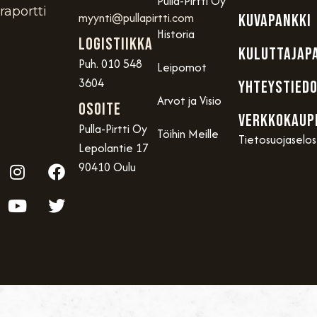
Pulla-Pirtti Oy
raportti
myynti@pullapirtti.com
KUVAPANKKI
Historia
Logistiikka
KULUTTAJAP
Puh. 010 548
Leipomot
3604
YHTEYSTIED
Arvot ja Visio
OSOITE
VERKKOKAUP
Pulla-Pirtti Oy
Töihin Meille
Tietosuojaselo
Lepolantie 17
90410 Oulu