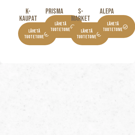
K-
Prisma
S-
Alepa
KaupaT
Market
Lähetä
Lähetä
Tuotetoive
Tuotetoive
Lähetä
Lähetä
Tuotetoive
Tuotetoive