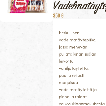
Vadelmatäyte
350 G
Herkullinen
vadelmatäytepitko,
jossa mehevän
pullataikinan sisään
leivottu
vaniljatäytettä,
päällä reilusti
marjaisaa
vadelmatäytettä ja
pinnalla raidat
valkosuklaanmakuisesta