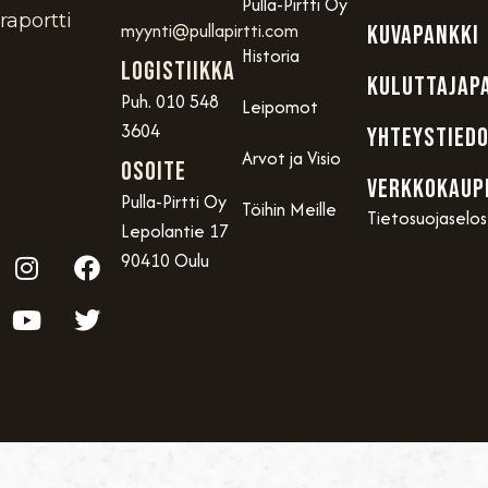
Pulla-Pirtti Oy
raportti
myynti@pullapirtti.com
KUVAPANKKI
Historia
Logistiikka
KULUTTAJAP
Puh. 010 548
Leipomot
3604
YHTEYSTIED
Arvot ja Visio
OSOITE
VERKKOKAUP
Pulla-Pirtti Oy
Töihin Meille
Tietosuojaselo
Lepolantie 17
90410 Oulu