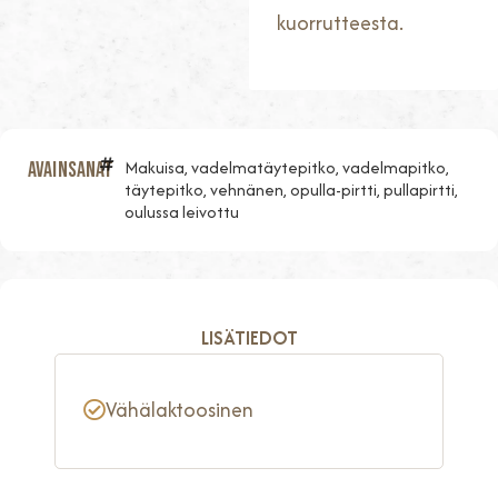
kuorrutteesta.
Makuisa, vadelmatäytepitko, vadelmapitko,
Avainsanat
täytepitko, vehnänen, opulla-pirtti, pullapirtti,
oulussa leivottu
LISÄTIEDOT
Vähälaktoosinen