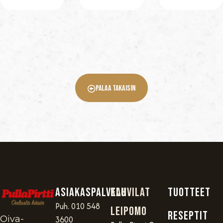
Palaa Takaisin
Asiakaspalvelu
Kahvilat
TUOTTEET
Puh. 010 548
Leipomo
RESEPTIT
Oiva-
3600