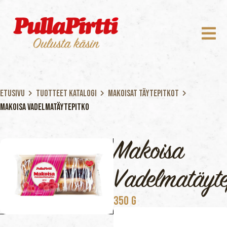
Etusivu
Tuotteet katalogi
Makoisat täytepitkot
Makoisa Vadelmatäytepitko
Makoisa
Vadelmatäyte
350 G