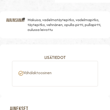
Makuisa, vadelmatäytepitko, vadelmapitko,
Avainsanat
täytepitko, vehnänen, opulla-pirtti, pullapirtti,
oulussa leivottu
LISÄTIEDOT
Vähälaktoosinen
AINEKSET