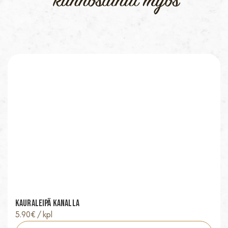
kiinnostunut myös
Kauraleipä Kanalla
5.90
€
/ kpl