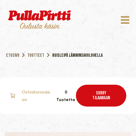
Etusivu
Tuotteet
Ruisleipä lämminsavulohella
Ostoskorissasi
0
Siirry
TILAAMAAN
on
Tuotetta