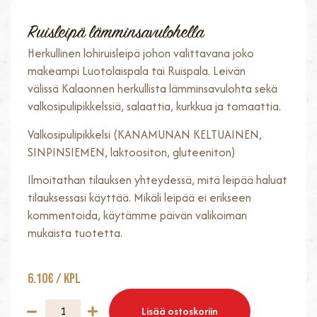
Ruisleipä lämminsavulohella
Herkullinen lohiruisleipä johon valittavana joko
makeampi Luotolaispala tai Ruispala. Leivän
välissä Kalaonnen herkullista lämminsavulohta sekä
valkosipulipikkelssiä, salaattia, kurkkua ja tomaattia.
Valkosipulipikkelsi (KANAMUNAN KELTUAINEN,
SINPINSIEMEN, laktoositon, gluteeniton)
Ilmoitathan tilauksen yhteydessä, mitä leipää haluat
tilauksessasi käyttää. Mikäli leipää ei erikseen
kommentoida, käytämme päivän valikoiman
mukaista tuotetta.
6.10
€
/ Kpl
Lisää ostoskoriin