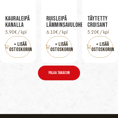
Kauraleipä
Ruisleipä
Täytetty
Kanalla
Lämminsavulohella
Croisant
5.90
€
/ kpl
6.10
€
/ kpl
5.20
€
/ kpl
+ Lisää
+ Lisää
+ Lisää
Ostoskoriin
Ostoskoriin
Ostoskoriin
Palaa Takaisin