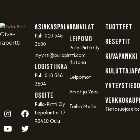
Asiakaspalvelu
Kahvilat
TUOTTEET
Oiva-
Puh. 010 548
Leipomo
RESEPTIT
raportti
3600
Pulla-Pirtti Oy
myynti@pullapirtti.com
KUVAPANKKI
Historia
Logistiikka
KULUTTAJAP
Puh. 010 548
Leipomot
3604
YHTEYSTIED
Arvot ja Visio
OSOITE
VERKKOKAUP
Pulla-Pirtti Oy
Töihin Meille
Tietosuojaselo
Lepolantie 17
90410 Oulu