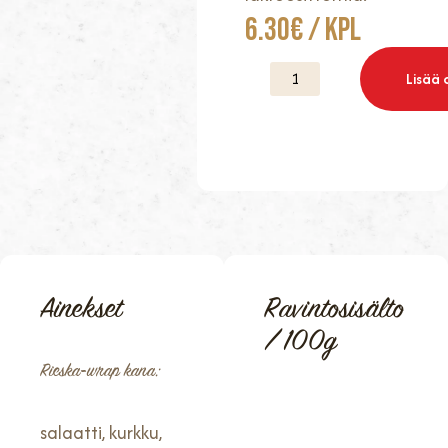
6.30
€
/ Kpl
Lisää 
Ainekset
Ravintosisälto
/ 100g
Rieska-wrap kana:
salaatti, kurkku,