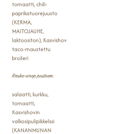
tomaatti, chili-
paprikatuorejuusto
(KERMA,
MAITOJAUHE,
laktoositon), Kasvishovin
taco-maustettu
broileri
Rieska-wrap pastram:
salaatti, kurkku,
tomaatti,
Kasvishovin
valkosipulipikkelssi
(KANANMUNAN