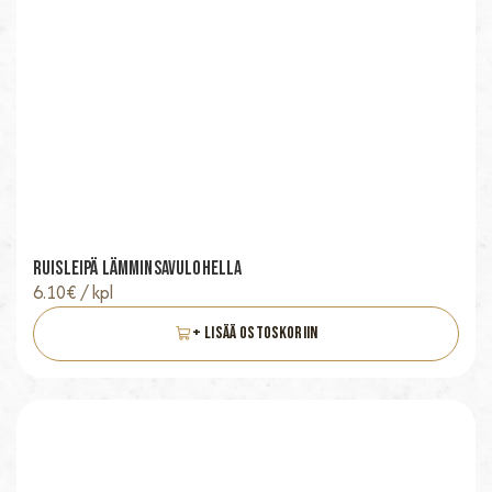
Ruisleipä Lämminsavulohella
6.10
€
/ kpl
+ Lisää Ostoskoriin