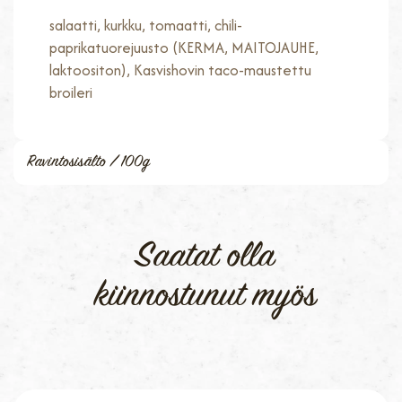
salaatti, kurkku, tomaatti, chili-
paprikatuorejuusto (KERMA, MAITOJAUHE,
laktoositon), Kasvishovin taco-maustettu
broileri
Ravintosisälto / 100g
Saatat olla
kiinnostunut myös