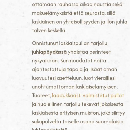
ottamaan rauhassa aikaa nauttia sekä
makuelämyksistä että seurasta, sillä
laskiainen on yhteisöllisyyden ja ilon juhla
talven keskellä.
Onnistunut laskiaispullan tarjoilu
juhlapöydässä
yhdistää perinteet
nykyaikaan. Kun noudatat näitä
ajantestattuja tapoja ja lisäät oman
luovuutesi asetteluun, luot vieraillesi
unohtumattoman laskiaiselämyksen.
Tuoreet,
laadukkaasti valmistetut pullat
ja huolellinen tarjoilu tekevät jokaisesta
laskiaisesta erityisen muiston, joka siirtyy
sukupolvelta toiselle osana suomalaisia