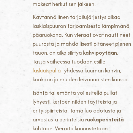
makeat herkut sen jälkeen.
Käytännöllinen tarjoilujärjestys alkaa
laskiaispuuron tarjoamisesta lämpimänä
pääruokana. Kun vieraat ovat nauttineet
puurosta ja mahdollisesti pitäneet pienen
tauon, on aika siirtyä
kahvipöytään
.
Tässä vaiheessa tuodaan esille
laskiaispullat
yhdessä kuuman kahvin,
kaakaon ja muiden leivonnaisten kanssa.
Isäntä tai emäntä voi esitellä pullat
lyhyesti, kertoen niiden täytteistä ja
erityispiirteistä. Tämä luo odotusta ja
arvostusta perinteisiä
ruokaperinteitä
kohtaan. Vieraita kannustetaan