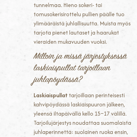
tunnelmaa. Hieno sokeri- tai
tomusokerisirottelu pullien päälle tuo
ylimääräistä juhlallisuutta. Muista myös
tarjota pienet lautaset ja haarukat
vieraiden mukavuuden vuoksi.
Milloin ja missä järjestyksessä
laskiaispullat tarjoillaan
juhlapöydässä?
Laskiaispullat
tarjoillaan perinteisesti
kahvipöydässä laskiaispuuron jälkeen,
yleensä iltapäivällä kello 15–17 välillä.
Tarjoilujärjestys noudattaa suomalaista
juhlaperinnettä: suolainen ruoka ensin,