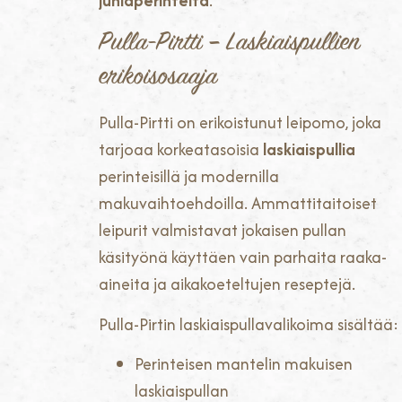
juhlaperinteitä
.
Pulla-Pirtti – Laskiaispullien
erikoisosaaja
Pulla-Pirtti on erikoistunut leipomo, joka
tarjoaa korkeatasoisia
laskiaispullia
perinteisillä ja modernilla
makuvaihtoehdoilla. Ammattitaitoiset
leipurit valmistavat jokaisen pullan
käsityönä käyttäen vain parhaita raaka-
aineita ja aikakoeteltujen reseptejä.
Pulla-Pirtin laskiaispullavalikoima sisältää:
Perinteisen mantelin makuisen
laskiaispullan