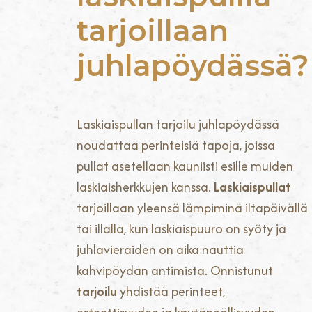
tarjoillaan
juhlapöydässä?
Laskiaispullan tarjoilu juhlapöydässä
noudattaa perinteisiä tapoja, joissa
pullat asetellaan kauniisti esille muiden
laskiaisherkkujen kanssa.
Laskiaispullat
tarjoillaan yleensä lämpiminä iltapäivällä
tai illalla, kun laskiaispuuro on syöty ja
juhlavieraiden on aika nauttia
kahvipöydän antimista. Onnistunut
tarjoilu
yhdistää perinteet,