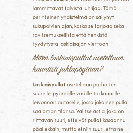
lämmittävät talvista juhlijaa. Tämä
perinteinen yhdistelmä on säilynyt
sukupolvien ajan, koska se tarjoaa sekä
ravitsemuksellista että henkistä
tyydytystä laskiaisajan viettoon.
Miten laskiaispullat asetellaan
kauniisti juhlapöytään?
Laskiaispullat
asetellaan parhaiten
suurelle, pyöreälle vadille tai kauniille
leivonnaislautaselle, jossa jokainen pulla
saa oman tilansa. Valitse astia, joka on
riittävän suuri, etteivät pullat kasaannu
päällekkäin, mutta ei niin suuri, että ne