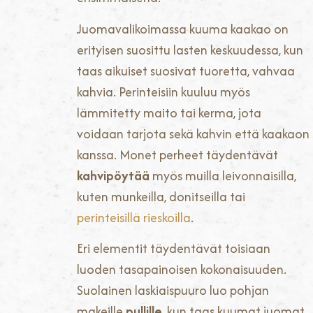
Juomavalikoimassa kuuma kaakao on
erityisen suosittu lasten keskuudessa, kun
taas aikuiset suosivat tuoretta, vahvaa
kahvia. Perinteisiin kuuluu myös
lämmitetty maito tai kerma, jota
voidaan tarjota sekä kahvin että kaakaon
kanssa. Monet perheet täydentävät
kahvipöytää
myös muilla leivonnaisilla,
kuten munkeilla, donitseilla tai
perinteisillä rieskoilla
.
Eri elementit täydentävät toisiaan
luoden tasapainoisen kokonaisuuden.
Suolainen laskiaispuuro luo pohjan
makeille
pullille
, kun taas kuumat juomat