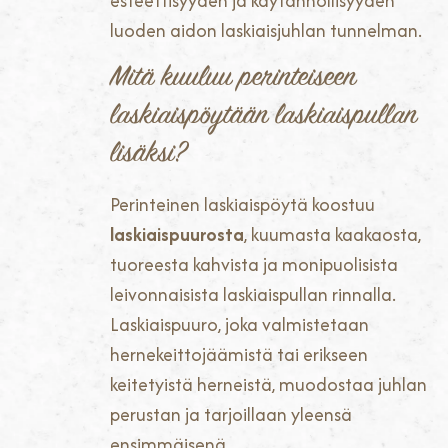
esteettisyyden ja käytännöllisyyden
luoden aidon laskiaisjuhlan tunnelman.
Mitä kuuluu perinteiseen
laskiaispöytään laskiaispullan
lisäksi?
Perinteinen laskiaispöytä koostuu
laskiaispuurosta
, kuumasta kaakaosta,
tuoreesta kahvista ja monipuolisista
leivonnaisista laskiaispullan rinnalla.
Laskiaispuuro, joka valmistetaan
hernekeittojäämistä tai erikseen
keitetyistä herneistä, muodostaa juhlan
perustan ja tarjoillaan yleensä
ensimmäisenä.