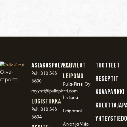
Asiakaspalvelu
Kahvilat
TUOTTEET
Oiva-
Puh. 010 548
Leipomo
RESEPTIT
raportti
3600
Pulla-Pirtti Oy
myynti@pullapirtti.com
KUVAPANKKI
Historia
Logistiikka
KULUTTAJAP
Puh. 010 548
Leipomot
3604
YHTEYSTIED
Arvot ja Visio