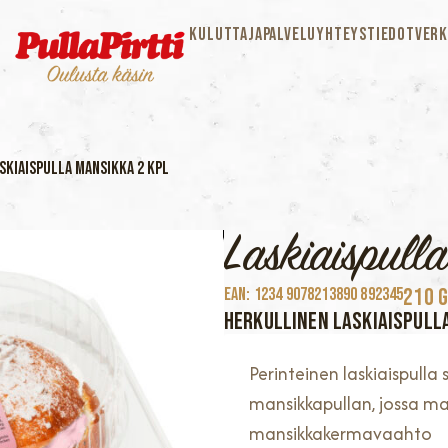
KULUTTAJAPALVELU
YHTEYSTIEDOT
VERK
skiaispulla Mansikka 2 kpl
Laskiaispull
210 
EAN: 1234 9078213890 892345
HERKULLINEN LASKIAISPULL
Perinteinen laskiaispulla
mansikkapullan, jossa ma
mansikkakermavaahto