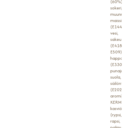
(60%),
sokeri,
muunnet
maissitär
(E1442),
vesi,
sakeutta
(E418,
E509),
happamu
(E330),
punajuuri
suola,
säilöntä
(E202),
aromi],
KERMA,
kasviöljy
(rypsi,
rapsi,
palmu),