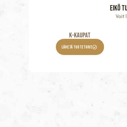
Eikö t
Voit
K-KaupaT
Lähetä Tuotetoive