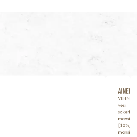
AINEKS
VEHNÄja
vesi,
sokeri,
mansikk
[10%,
mansikka