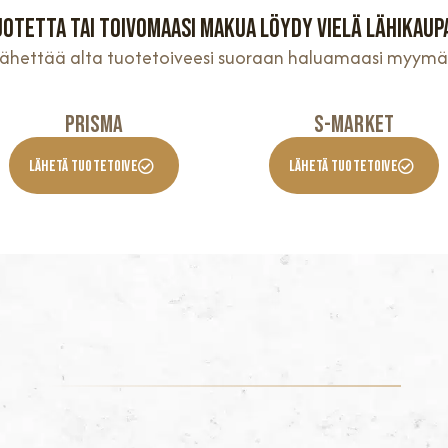
uotetta tai toivomaasi makua löydy vielä lähikaup
 lähettää alta tuotetoiveesi suoraan haluamaasi myymä
Prisma
S-Market
Lähetä Tuotetoive
Lähetä Tuotetoive