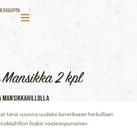
KOKAUPPA
a Mansikka 2 kpl
G
A MANSIKKAHILLOLLA
 sai tänä vuonna uudeksi kaverikseen herkullisen
nsikkahillon lisäksi vaaleanpunainen