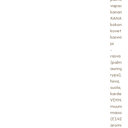
vapaan
kanan
KANANM
kokonaa
kovetet
kasviöljy
ja
-
rasva
(palmuyd
auringon
rypsi),
hiiva,
suola,
kardem
VEHNÄglu
muunnet
maissitär
(E1422),
aromit