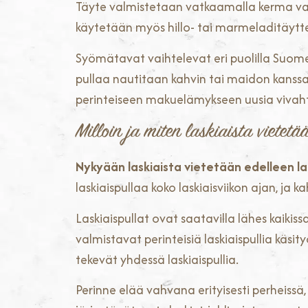
Täyte valmistetaan vatkaamalla kerma vaa
käytetään myös hillo- tai marmeladitäytteit
Syömätavat vaihtelevat eri puolilla Suomea
pullaa nautitaan kahvin tai maidon kanss
perinteiseen makuelämykseen uusia vivaht
Milloin ja miten laskiaista viete
Nykyään laskiaista vietetään edelleen las
laskiaispullaa koko laskiaisviikon ajan, ja ka
Laskiaispullat ovat saatavilla lähes kaikis
valmistavat perinteisiä laskiaispullia käs
tekevät yhdessä laskiaispullia.
Perinne elää vahvana erityisesti perheissä,