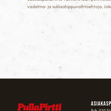
vadelma- ja suklaahippuvaihtoehtoja. Joka
Asiakas
Puh. 010 5