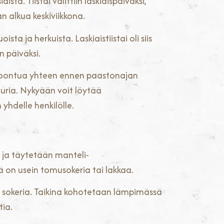
istä. Tiistai valittiin laskiaispäiväksi,
an alkua keskiviikkona.
sta ja herkuista. Laskiaistiistai oli siis
n päiväksi.
a kokoontua yhteen ennen paastonajan
tuuria. Nykyään voit löytää
yhdelle henkilölle.
 ja täytetään manteli-
ä on usein tomusokeria tai lakkaa.
a sokeria. Taikina kohotetaan lämpimässä
tia.