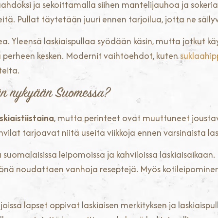
hdoksi ja sekoittamalla siihen mantelijauhoa ja sokeri
ä. Pullat täytetään juuri ennen tarjoilua, jotta ne säily
. Yleensä laskiaispullaa syödään käsin, mutta jotkut käy
a perheen kesken. Modernit vaihtoehdot, kuten
suklaahi
eita.
tään nykyään Suomessa?
kiaistiistaina
, mutta perinteet ovat muuttuneet joust
hvilat tarjoavat niitä useita viikkoja ennen varsinaista lask
sa suomalaisissa leipomoissa ja kahviloissa laskiaisaikaa
ityönä noudattaen vanhoja reseptejä. Myös kotileipominen
 joissa lapset oppivat laskiaisen merkityksen ja laskiaispu