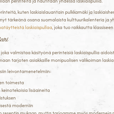
ellaan perinteitä ja nautitaan yhdessä laskiaispullia.
nteitä, kuten laskiaislauantain pulkkamäki ja laskiaishe
ynyt tärkeänä osana suomalaista kulttuurikalenteria ja yh
atäytteistä laskiaispullaa
, joka tuo raikkautta klassisee
tari
, joka valmistaa käsityönä perinteisiä laskiaispullia ai
an tarjoten asiakkaille monipuolisen valikoiman laskiai
siin leivontamenetelmiin:
ien toimesta
einotekoisia lisäaineita
istuksen
isestä moderniin
en reseptin mukaan, mutta tarjoamme myös moderneja 