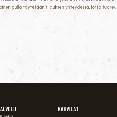
inen pulla täytetään tilauksen yhteydessä, jotta tuoreu
palvelu
Kahvilat
48 3600