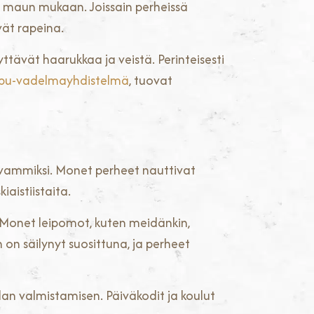
a maun mukaan. Joissain perheissä
vät rapeina.
ttävät haarukkaa ja veistä. Perinteisesti
ppu-vadelmayhdistelmä
, tuovat
avammiksi. Monet perheet nauttivat
iaistiistaita.
n. Monet leipomot, kuten meidänkin,
 on säilynyt suosittuna, ja perheet
llan valmistamisen. Päiväkodit ja koulut