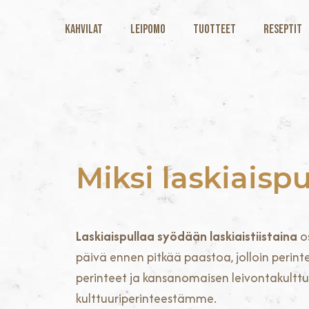
Kahvilat
Leipomo
Tuotteet
Reseptit
Miksi laskiaispu
Laskiaispullaa syödään laskiaistiistaina
os
päivä ennen pitkää paastoa, jolloin perinte
perinteet ja kansanomaisen leivontakulttuu
kulttuuriperinteestämme.