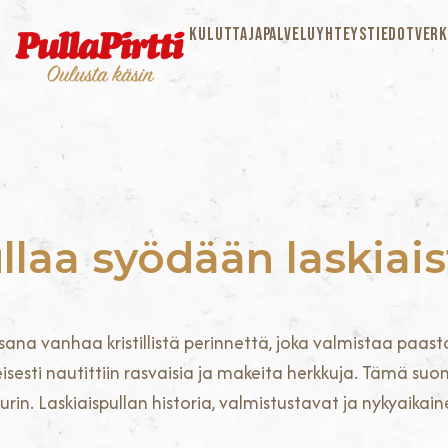
KULUTTAJAPALVELU
YHTEYSTIEDOT
VERK
llaa syödään laskiais
ana vanhaa kristillistä perinnettä, joka valmistaa paasto
isesti nautittiin rasvaisia ja makeita herkkuja. Tämä suom
rin. Laskiaispullan historia, valmistustavat ja nykyaikai