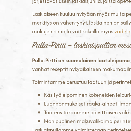
järjestävät usein laskiaisjuhlia, joissa opet
Laskiaiseen kuuluu nykyään myös muita peri
merkitys on vähentynyt, laskiainen on säil
makujen rinnalla voit kokeilla myös
vadelm
Pulla-Pirtti – laskiaispullien mes
Pulla-Pirtti on suomalainen laatuleipomo
vanhat reseptit nykyaikaiseen makumaailma
Toimintamme perustuu laatuun ja perintei
Käsityöleipominen kokeneiden leipur
Luonnonmukaiset raaka-aineet ilman k
Tuoreus takaamme päivittäisen valm
Monipuolinen makuvalikoima perinte
Laskiaispullamme valmistetaan perinteis