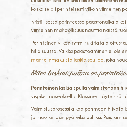
Laskiaistiistai on kristillisen kalenterin 
koska se oli perinteisesti viikon viimeinen 
Kristillisessä perinteessä paastonaika alkoi t
viimeinen mahdollisuus nauttia näistä ruoista
Perinteinen viikon rytmi tuki tätä ajoitus
hiljaisuutta. Vaikka paastoaminen ei ole enä
mantelinmakuista laskiaispullaa
, joka nou
Miten laskiaispullaa on perinteise
Perinteinen laskiaispulla valmistetaan hi
vispikermaseoksella. Klassinen täyte sisäl
Valmistusprosessi alkaa pehmeän hiivataik
ja muotoillaan pyöreiksi pulliksi. Paistami