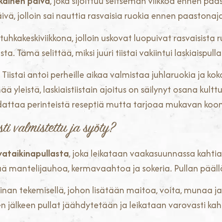
mukainen päivä
, joka sijoittuu seitsemän viikkoa ennen pääsiä
päivä, jolloin sai nauttia rasvaisia ruokia ennen paastonaj
uhkakeskiviikkona, jolloin uskovat luopuivat rasvaisista ruoi
. Tämä selittää, miksi juuri tiistai vakiintui laskiaispulla
ta. Tiistai antoi perheille aikaa valmistaa juhlaruokia j
ä yleistä, laskiaistiistain ajoitus on säilynyt osana kult
dattaa perinteistä reseptiä mutta tarjoaa mukavan koon 
sti valmistettu ja syöty?
ivataikinapullasta
, joka leikataan vaakasuunnassa kahtia
tää mantelijauhoa, kermavaahtoa ja sokeria. Pullan pääll
inan tekemisellä, johon lisätään maitoa, voita, munaa j
sen jälkeen pullat jäähdytetään ja leikataan varovasti kah