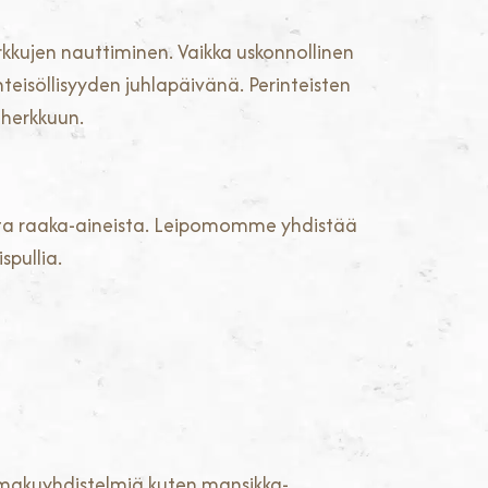
rkkujen nauttiminen. Vaikka uskonnollinen
teisöllisyyden juhlapäivänä. Perinteisten
n herkkuun.
doista raaka-aineista. Leipomomme yhdistää
spullia.
makuyhdistelmiä kuten mansikka-,