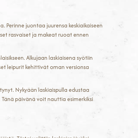
la. Perinne juontaa juurensa keskiaikaiseen
meiset rasvaiset ja makeat ruoat ennen
sikseen. Alkujaan laskiaisena syötiin
set leipurit kehittivät oman versionsa
tynyt. Nykyään laskiaispulla edustaa
. Tänä päivänä voit nauttia esimerkiksi