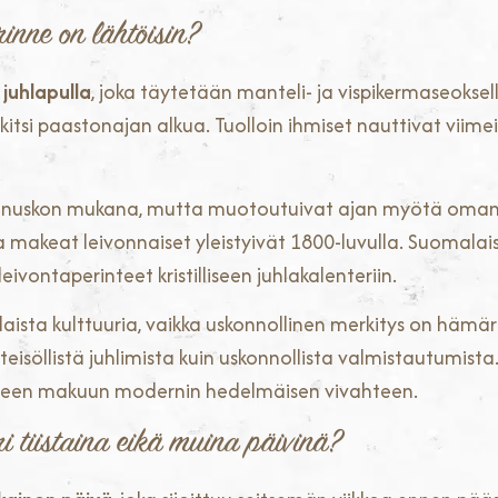
rinne on lähtöisin?
juhlapulla
, joka täytetään manteli- ja vispikermaseoksel
merkitsi paastonajan alkua. Tuolloin ihmiset nauttivat vii
tinuskon mukana, mutta muotoutuivat ajan myötä omanlai
ta makeat leivonnaiset yleistyivät 1800-luvulla. Suomalai
leivontaperinteet kristilliseen juhlakalenteriin.
ista kulttuuria, vaikka uskonnollinen merkitys on hämär
eisöllistä juhlimista kuin uskonnollista valmistautumista
eiseen makuun modernin hedelmäisen vivahteen.
i tiistaina eikä muina päivinä?