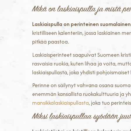
Mikä on laskiaispulla ja mistä pe
Laskiaispulla on perinteinen suomalainen 
kristilliseen kalenteriin, jossa laskiainen 
pitkää paastoa.
Laskiaisperinteet saapuivat Suomeen kris
rasvaisia ruokia, kuten lihaa ja voita, mut
laskiaispullasta, joka yhdisti pohjoismaiset 
Perinne on säilynyt vahvana osana suomala
enemmän kansallista ruokakulttuuria ja yht
mansikkalaskiaispullasta
, joka tuo perint
Miksi laskiaispullaa syödään juur