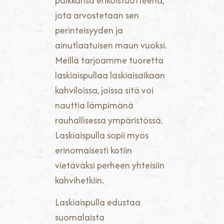
paikkansa erikoistuotteena,
jota arvostetaan sen
perinteisyyden ja
ainutlaatuisen maun vuoksi.
Meillä tarjoamme tuoretta
laskiaispullaa laskiaisaikaan
kahviloissa, joissa sitä voi
nauttia lämpimänä
rauhallisessa ympäristössä.
Laskiaispulla sopii myös
erinomaisesti kotiin
vietäväksi perheen yhteisiin
kahvihetkiin.
Laskiaispulla edustaa
suomalaista