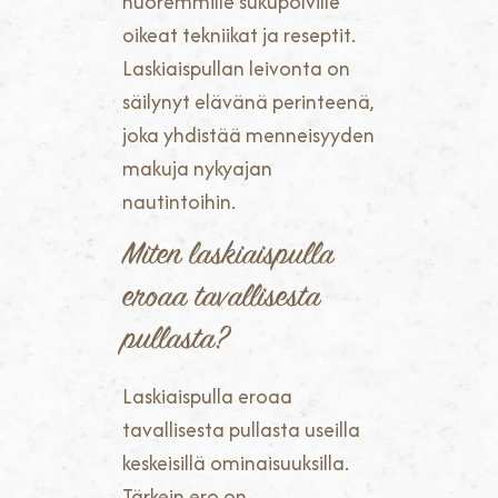
nuoremmille sukupolville
oikeat tekniikat ja reseptit.
Laskiaispullan leivonta on
säilynyt elävänä perinteenä,
joka yhdistää menneisyyden
makuja nykyajan
nautintoihin.
Miten laskiaispulla
eroaa tavallisesta
pullasta?
Laskiaispulla eroaa
tavallisesta pullasta useilla
keskeisillä ominaisuuksilla.
Tärkein ero on