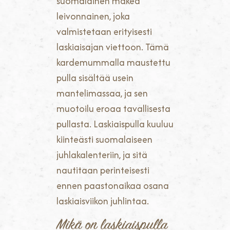
suomalainen makea
leivonnainen, joka
valmistetaan erityisesti
laskiaisajan viettoon. Tämä
kardemummalla maustettu
pulla sisältää usein
mantelimassaa, ja sen
muotoilu eroaa tavallisesta
pullasta. Laskiaispulla kuuluu
kiinteästi suomalaiseen
juhlakalenteriin, ja sitä
nautitaan perinteisesti
ennen paastonaikaa osana
laskiaisviikon juhlintaa.
Mikä on laskiaispulla