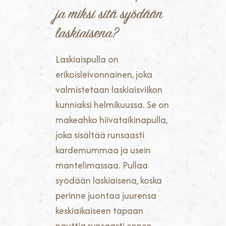
ja miksi sitä syödään
laskiaisena?
Laskiaispulla on
erikoisleivonnainen, joka
valmistetaan laskiaisviikon
kunniaksi helmikuussa. Se on
makeahko hiivataikinapulla,
joka sisältää runsaasti
kardemummaa ja usein
mantelimassaa. Pullaa
syödään laskiaisena, koska
perinne juontaa juurensa
keskiaikaiseen tapaan
nauttia runsaasti ennen