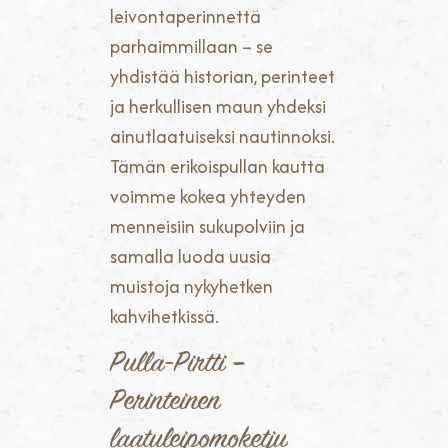
leivontaperinnettä
parhaimmillaan – se
yhdistää historian, perinteet
ja herkullisen maun yhdeksi
ainutlaatuiseksi nautinnoksi.
Tämän erikoispullan kautta
voimme kokea yhteyden
menneisiin sukupolviin ja
samalla luoda uusia
muistoja nykyhetken
kahvihetkissä.
Pulla-Pirtti –
Perinteinen
laatuleipomoketju