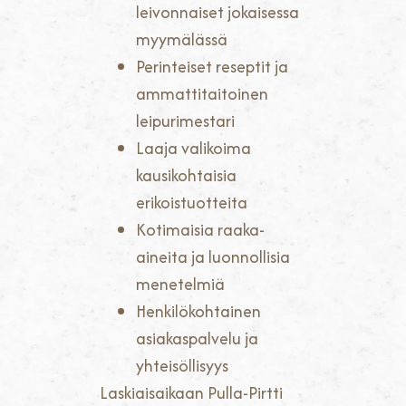
leivonnaiset jokaisessa
myymälässä
Perinteiset reseptit ja
ammattitaitoinen
leipurimestari
Laaja valikoima
kausikohtaisia
erikoistuotteita
Kotimaisia raaka-
aineita ja luonnollisia
menetelmiä
Henkilökohtainen
asiakaspalvelu ja
yhteisöllisyys
Laskiaisaikaan Pulla-Pirtti