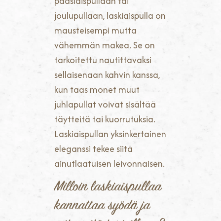
pääsiäispullaan tai
joulupullaan, laskiaispulla on
mausteisempi mutta
vähemmän makea. Se on
tarkoitettu nautittavaksi
sellaisenaan kahvin kanssa,
kun taas monet muut
juhlapullat voivat sisältää
täytteitä tai kuorrutuksia.
Laskiaispullan yksinkertainen
eleganssi tekee siitä
ainutlaatuisen leivonnaisen.
Milloin laskiaispullaa
kannattaa syödä ja