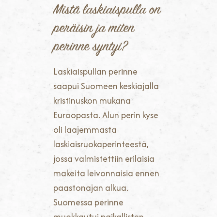
Mistä laskiaispulla on
peräisin ja miten
perinne syntyi?
Laskiaispullan perinne
saapui Suomeen keskiajalla
kristinuskon mukana
Euroopasta. Alun perin kyse
oli laajemmasta
laskiaisruokaperinteestä,
jossa valmistettiin erilaisia
makeita leivonnaisia ennen
paastonajan alkua.
Suomessa perinne
muokkautui paikallisten