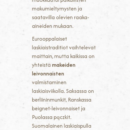
makumieltymysten ja
saatavilla olevien raaka-
aineiden mukaan.
Eurooppalaiset
laskiaistraditiot vaihtelevat
maittain, mutta kaikissa on
yhteistä
makeiden
leivonnaisten
valmistaminen
laskiaisviikolla. Saksassa on
berliininmunkit, Ranskassa
beignet-leivonnaiset ja
Puolassa pączkit.
Suomalainen laskiaispulla