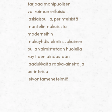
tarjoaa monipuolisen
valikoiman erilaisia
laskiaispullia, perinteisistä
mantelinmakuisista
moderneihin
makuyhdistelmiin. Jokainen
pulla valmistetaan huolella
käyttäen ainoastaan
laadukkaita raaka-aineita ja
perinteisiä
leivontamenetelmiä.