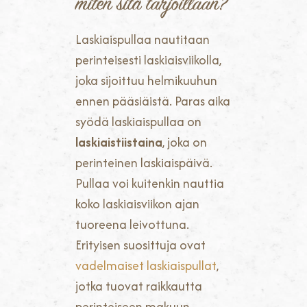
miten sitä tarjoillaan?
Laskiaispullaa nautitaan
perinteisesti laskiaisviikolla,
joka sijoittuu helmikuuhun
ennen pääsiäistä. Paras aika
syödä laskiaispullaa on
laskiaistiistaina
, joka on
perinteinen laskiaispäivä.
Pullaa voi kuitenkin nauttia
koko laskiaisviikon ajan
tuoreena leivottuna.
Erityisen suosittuja ovat
vadelmaiset laskiaispullat
,
jotka tuovat raikkautta
perinteiseen makuun.