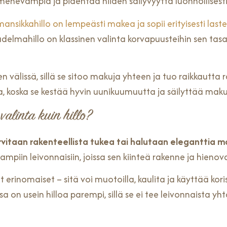
mehevämpiä ja pidentää niiden säilyvyyttä luonnollisesti
mansikkahillo on lempeästi makea ja sopii erityisesti laste
delmahillo on klassinen valinta korvapuusteihin sen 
en välissä, sillä se sitoo makuja yhteen ja tuo raikkautta
inta, koska se kestää hyvin uunikuumuutta ja säilyttää ma
alinta kuin hillo?
rvitaan rakenteellista tukea tai halutaan eleganttia 
ampiin leivonnaisiin, joissa sen kiinteä rakenne ja hieno
inomaiset – sitä voi muotoilla, kaulita ja käyttää koriste
on usein hilloa parempi, sillä se ei tee leivonnaista yh