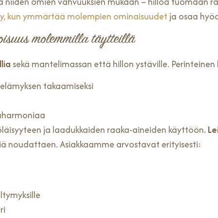
 niiden omien vahvuuksien mukaan – hilloa tuomaan ra
tyy, kun ymmärtää molempien ominaisuudet
ja osaa hyöd
oisuus molemmilla täytteillä
lia
sekä mantelimassan että hillon ystäville. Perinteinen
elämyksen takaamiseksi
uharmoniaa
yöläisyyteen ja laadukkaiden raaka-aineiden käyttöön.
Le
iä noudattaen. Asiakkaamme arvostavat erityisesti:
ltymyksille
ri