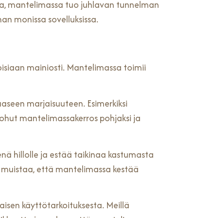
uissa, mantelimassa tuo juhlavan tunnelman
nan monissa sovelluksissa.
oisiaan mainiosti. Mantelimassa toimii
aseen marjaisuuteen. Esimerkiksi
 ohut mantelimassakerros pohjaksi ja
ä hillolle ja estää taikinaa kastumasta
a muistaa, että mantelimassa kestää
aisen käyttötarkoituksesta. Meillä