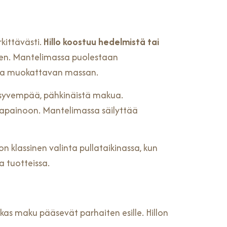
kittävästi.
Hillo koostuu hedelmistä tai
en. Mantelimassa puolestaan
n ja muokattavan massan.
aa syvempää, pähkinäistä makua.
sapainoon. Mantelimassa säilyttää
 klassinen valinta pullataikinassa, kun
sa tuotteissa.
rkas maku pääsevät parhaiten esille. Hillon