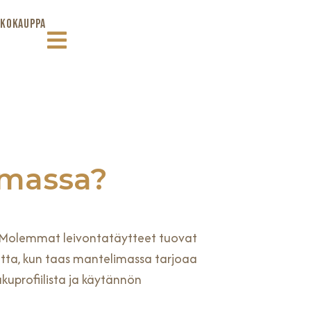
KOKAUPPA
imassa?
tä. Molemmat leivontatäytteet tuovat
uutta, kun taas mantelimassa tarjoaa
kuprofiilista ja käytännön