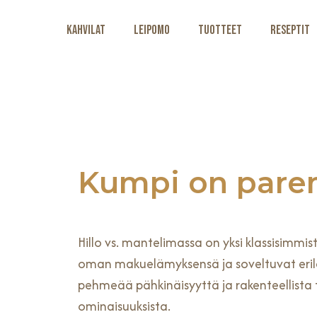
Kahvilat
Leipomo
Tuotteet
Reseptit
Kumpi on parem
Hillo vs. mantelimassa on yksi klassisimmi
oman makuelämyksensä ja soveltuvat erilai
pehmeää pähkinäisyyttä ja rakenteellista t
ominaisuuksista.