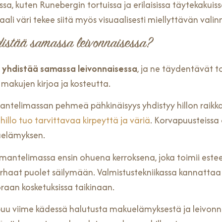
sissa, kuten Runebergin tortuissa ja erilaisissa täytekak
li väri tekee siitä myös visuaalisesti miellyttävän valin
distää samassa leivonnaisessa?
i yhdistää samassa leivonnaisessa
, ja ne täydentävät t
 makujen kirjoa ja kosteutta.
ntelimassan pehmeä pähkinäisyys yhdistyy hillon raikka
illo tuo tarvittavaa kirpeyttä ja väriä
. Korvapuusteissa
kuelämyksen.
mantelimassa ensin ohuena kerroksena, joka toimii esteen
arhaat puolet säilymään. Valmistustekniikassa kannatta
raan kosketuksissa taikinaan.
ippuu viime kädessä halutusta makuelämyksestä ja leivonn