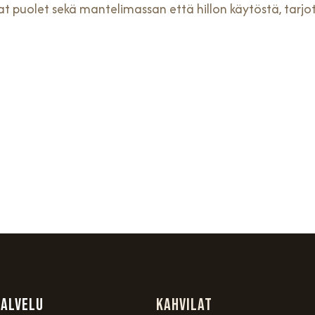
haat puolet sekä mantelimassan että hillon käytöstä, tar
palvelu
Kahvilat