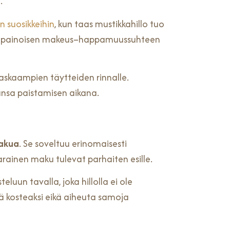
.
n suosikkeihin
, kun taas mustikkahillo tuo
tasapainoisen makeus–happamuussuhteen
 raskaampien täytteiden rinnalle.
kunsa paistamisen aikana.
makua
. Se soveltuu erinomaisesti
varainen maku tulevat parhaiten esille.
luun tavalla, joka hillolla ei ole
tä kosteaksi eikä aiheuta samoja