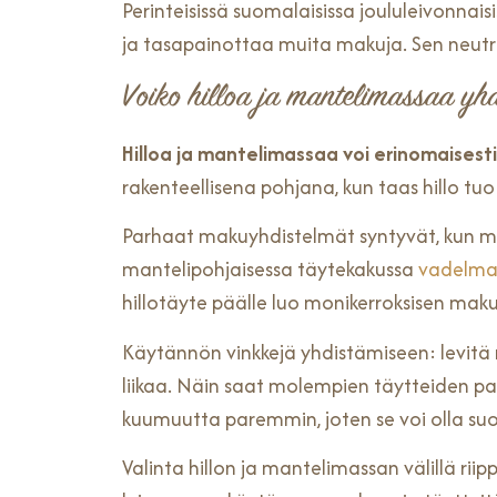
Perinteisissä suomalaisissa joululeivonnai
ja tasapainottaa muita makuja. Sen neutraa
Voiko hilloa ja mantelimassaa yh
Hilloa ja mantelimassaa voi erinomaisest
rakenteellisena pohjana, kun taas hillo tuo
Parhaat makuyhdistelmät syntyvät, kun ma
mantelipohjaisessa täytekakussa
vadelmah
hillotäyte päälle luo monikerroksisen ma
Käytännön vinkkejä yhdistämiseen: levitä 
liikaa. Näin saat molempien täytteiden p
kuumuutta paremmin, joten se voi olla suo
Valinta hillon ja mantelimassan välillä ri