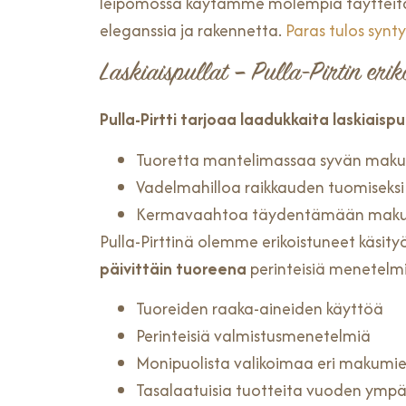
leipomossa käytämme molempia täytteitä
eleganssia ja rakennetta.
Paras tulos syn
Laskiaispullat – Pulla-Pirtin erik
Pulla-Pirtti tarjoaa laadukkaita laskiaispul
Tuoretta mantelimassaa syvän maku
Vadelmahilloa raikkauden tuomiseksi
Kermavaahtoa täydentämään mak
Pulla-Pirttinä olemme erikoistuneet käsit
päivittäin tuoreena
perinteisiä menetelm
Tuoreiden raaka-aineiden käyttöä
Perinteisiä valmistusmenetelmiä
Monipuolista valikoimaa eri makumie
Tasalaatuisia tuotteita vuoden ympä