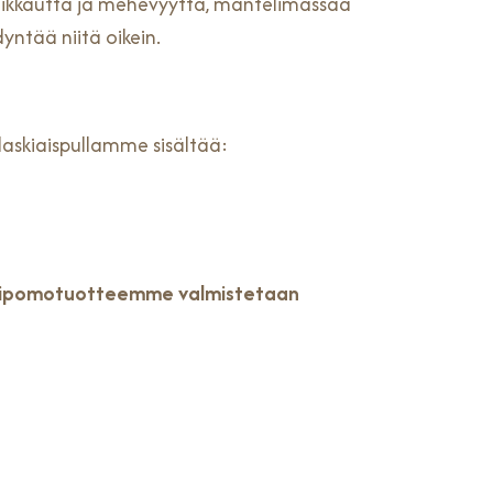
ikkautta ja mehevyyttä, mantelimassaa
yntää niitä oikein.
 laskiaispullamme sisältää:
ipomotuotteemme valmistetaan