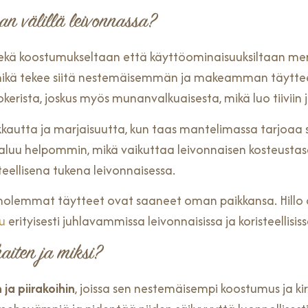
an välillä leivonnassa?
sekä koostumukseltaan että käyttöominaisuuksiltaan mer
mikä tekee siitä nestemäisemmän ja makeamman täytte
okerista, joskus myös munanvalkuaisesta, mikä luo tiivii
raikkautta ja marjaisuutta, kun taas mantelimassa tarjo
valuu helpommin, mikä vaikuttaa leivonnaisen kosteusta
ellisena tukena leivonnaisessa.
 molemmat täytteet ovat saaneet oman paikkansa. Hillo on
u
erityisesti juhlavammissa leivonnaisissa ja koristeellisis
haiten ja miksi?
 ja piirakoihin
, joissa sen nestemäisempi koostumus ja ki