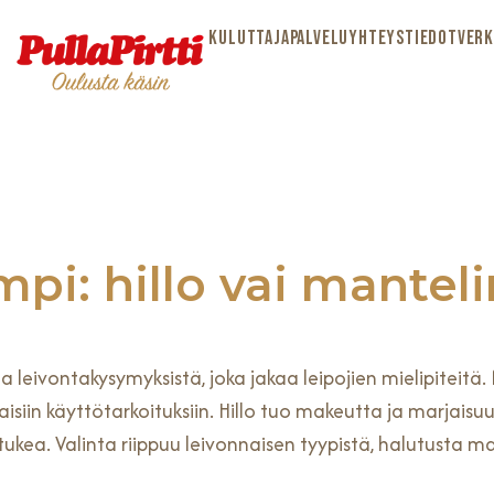
KULUTTAJAPALVELU
YHTEYSTIEDOT
VERK
pi: hillo vai mantel
sta leivontakysymyksistä, joka jakaa leipojien mielipitei
siin käyttötarkoituksiin. Hillo tuo makeutta ja marjais
ukea. Valinta riippuu leivonnaisen tyypistä, halutusta ma