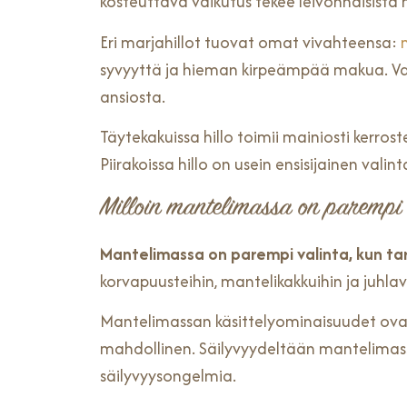
kosteuttava vaikutus tekee leivonnaisista 
Eri marjahillot tuovat omat vivahteensa:
syvyyttä ja hieman kirpeämpää makua. Va
ansiosta.
Täytekakuissa hillo toimii mainiosti kerrost
Piirakoissa hillo on usein ensisijainen val
Milloin mantelimassa on parempi v
Mantelimassa on parempi valinta, kun ta
korvapuusteihin, mantelikakkuihin ja juhlav
Mantelimassan käsittelyominaisuudet ovat er
mahdollinen. Säilyvyydeltään mantelimassa 
säilyvyysongelmia.