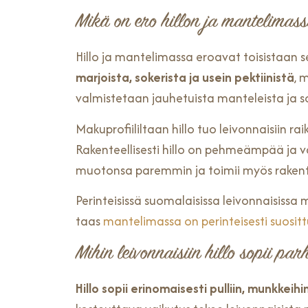
Mikä on ero hillon ja mantelimass
Hillo ja mantelimassa eroavat toisistaan 
marjoista, sokerista ja usein pektiinistä
, 
valmistetaan jauhetuista manteleista ja s
Makuprofiililtaan hillo tuo leivonnaisiin 
Rakenteellisesti hillo on pehmeämpää ja 
muotonsa paremmin ja toimii myös rakente
Perinteisissä suomalaisissa leivonnaisissa
taas
mantelimassa on perinteisesti suositt
Mihin leivonnaisiin hillo sopii par
Hillo sopii erinomaisesti pulliin, munkkeihin