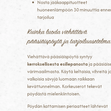
Nosta jääkaappituotteet
huoneenlämpöön 30 minuuttia enne
tarjoilua
Kuinka luoda viehättävä
pääsiäispöytä ja tarjoiluasetelma
Viehättävä pääsiäispöytä syntyy
kerroksellisesta esillepanosta
ja pääsiäis
värimaailmasta. Käytä keltaisia, vihreitä j
valkoisia sävyjä luomaan raikkaan
kevättunnelman. Korkeuserot tekevät
pöydästä mielenkiintoisen.
Pöydän kattamisen periaatteet lähtevät