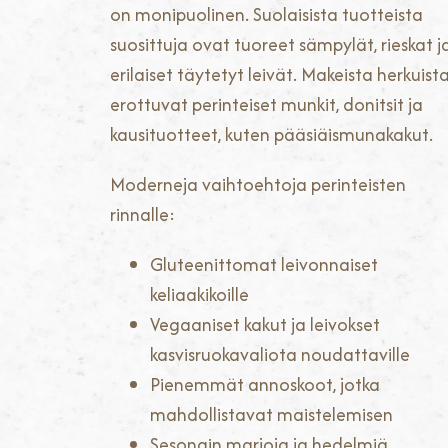
on monipuolinen. Suolaisista tuotteista
suosittuja ovat tuoreet sämpylät, rieskat j
erilaiset täytetyt leivät. Makeista herkuist
erottuvat perinteiset munkit, donitsit ja
kausituotteet, kuten pääsiäismunakakut.
Moderneja vaihtoehtoja perinteisten
rinnalle:
Gluteenittomat leivonnaiset
keliaakikoille
Vegaaniset kakut ja leivokset
kasvisruokavaliota noudattaville
Pienemmät annoskoot, jotka
mahdollistavat maistelemisen
Sesongin marjoja ja hedelmiä