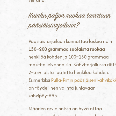
vieraita.
Kuinka paljon ruokaa tarvitaan
pääsiäistarjoiluun?
Pääsiäistarjoiluun kannattaa laskea noin
150–200 grammaa suolaista ruokaa
henkilöä kohden ja 100–150 grammaa
makeita leivonnaisia. Kahvitarjoilussa riit
2–3 erilaista tuotetta henkilöä kohden.
Esimerkiksi
Pulla-Pirtin pääsiäisen kahvikak
on täydellinen valinta juhlavaan
kahvipöytään.
Määrien arvioinnissa on hyvä ottaa