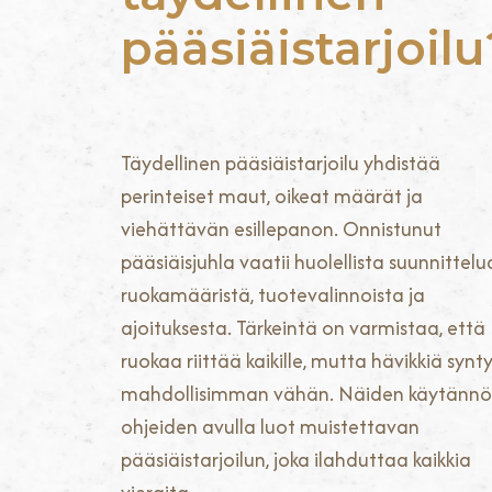
pääsiäistarjoilu
Täydellinen pääsiäistarjoilu yhdistää
perinteiset maut, oikeat määrät ja
viehättävän esillepanon. Onnistunut
pääsiäisjuhla vaatii huolellista suunnittelu
ruokamääristä, tuotevalinnoista ja
ajoituksesta. Tärkeintä on varmistaa, että
ruokaa riittää kaikille, mutta hävikkiä synt
mahdollisimman vähän. Näiden käytänn
ohjeiden avulla luot muistettavan
pääsiäistarjoilun, joka ilahduttaa kaikkia