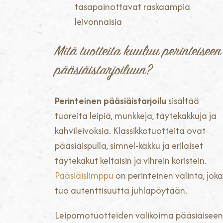
tasapainottavat raskaampia
leivonnaisia
Mitä tuotteita kuuluu perinteiseen
pääsiäistarjoiluun?
Perinteinen pääsiäistarjoilu
sisältää
tuoreita leipiä, munkkeja, täytekakkuja ja
kahvileivoksia. Klassikkotuotteita ovat
pääsiäispulla, simnel-kakku ja erilaiset
täytekakut keltaisin ja vihrein koristein.
Pääsiäislimppu
on perinteinen valinta, joka
tuo autenttisuutta juhlapöytään.
Leipomotuotteiden valikoima pääsiäiseen