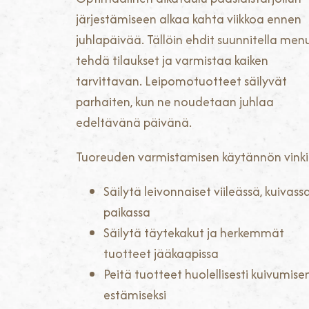
järjestämiseen alkaa kahta viikkoa ennen
juhlapäivää. Tällöin ehdit suunnitella men
tehdä tilaukset ja varmistaa kaiken
tarvittavan. Leipomotuotteet säilyvät
parhaiten, kun ne noudetaan juhlaa
edeltävänä päivänä.
Tuoreuden varmistamisen käytännön vinki
Säilytä leivonnaiset viileässä, kuivass
paikassa
Säilytä täytekakut ja herkemmät
tuotteet jääkaapissa
Peitä tuotteet huolellisesti kuivumise
estämiseksi