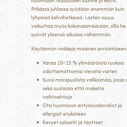
huomioon tilaisuuden luonne ja kesto.
Pitkässä juhlassa syödään enemmän kuin
lyhyessä kahvihetkessä. Lasten osuus
vaikuttaa myös kokonaismäärään, sillä he
syövät yleensä aikuisia vähemmän.
Käytännön vinkkejä määrien arvioimiseen
Varaa 10–15 % ylimääräistä ruokaa
odottamattomia vieraita varten
Suosi monipuolista valikoimaa, jossa 
sekä suolaisia että makeita
vaihtoehtoja
Ota huomioon erityisruokavaliot ja
allergiat etukäteen
Kevyet salaatit ja täytteet