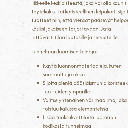
liikkeelle keskipisteestä, joka voi olla kaunis
täytekakku tai koristeellinen leipäkori. Sijoi
tuotteet niin, että vieraat pääsevät helpos
käsiksi jokaiseen tarjottavaan. Jätä
riittävästi tilaa lautasille ja servieteille.
Tunnelman luomisen keinoja:
Käytä luonnonmateriaaleja, kuten
sammalta ja oksia
Sijoita pieniä pääsiäismunia koristeek
tuotteiden ympärille
Valitse yhtenäinen värimaailma, joka
toistuu kaikissa elementeissä
Lisää tuoksukynttilöitä luomaan
kodikasta tunnelmaa