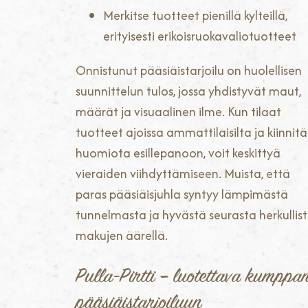
Merkitse tuotteet pienillä kylteillä,
erityisesti erikoisruokavaliotuotteet
Onnistunut pääsiäistarjoilu on huolellisen
suunnittelun tulos, jossa yhdistyvät maut,
määrät ja visuaalinen ilme. Kun tilaat
tuotteet ajoissa ammattilaisilta ja kiinnitä
huomiota esillepanoon, voit keskittyä
vieraiden viihdyttämiseen. Muista, että
paras pääsiäisjuhla syntyy lämpimästä
tunnelmasta ja hyvästä seurasta herkullis
makujen äärellä.
Pulla-Pirtti – luotettava kumppan
pääsiäistarjoiluun