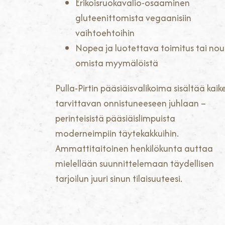
Erikoisruokavalio-osaaminen
gluteenittomista vegaanisiin
vaihtoehtoihin
Nopea ja luotettava toimitus tai no
omista myymälöistä
Pulla-Pirtin pääsiäisvalikoima sisältää kaik
tarvittavan onnistuneeseen juhlaan –
perinteisistä pääsiäislimpuista
moderneimpiin täytekakkuihin.
Ammattitaitoinen henkilökunta auttaa
mielellään suunnittelemaan täydellisen
tarjoilun juuri sinun tilaisuuteesi.