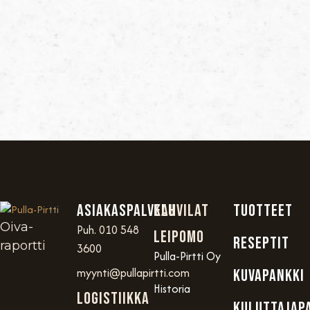
Asiakaspalvelu
Kahvilat
TUOTTEET
Oiva-
Puh. 010 548
Leipomo
RESEPTIT
raportti
3600
Pulla-Pirtti Oy
myynti@pullapirtti.com
KUVAPANKKI
Historia
Logistiikka
KULUTTAJAP