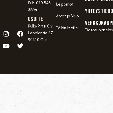
Puh. 010 548
Leipomot
3604
YHTEYSTIED
Arvot ja Visio
OSOITE
VERKKOKAUP
Pulla-Pirtti Oy
Töihin Meille
Tietosuojaselo
Lepolantie 17
90410 Oulu