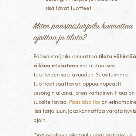
sisältävät tuotteet
Miten pääsiäistarjoilu kannattaa
ajoittaa ja tilata?
Pääsiäistarjoilu kannattaa
tilata vähintä
viikkoa etukäteen
varmistaaksesi
tuotteiden saatavuuden. Suosituimmat
tuotteet saattavat loppua nopeasti
sesongin aikana, joten varhainen tilaus on
suositeltavaa.
Pääsiäispitko
on erinomain
lisä tarjoiluun, joka kannattaa varata hyvi
ajoin.
Optimaalinen aikataulu pääsiäistarjoilun