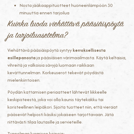
Nosta jääkaappituotteet huoneenlämpöön 30
minuuttia ennen tarjoilua
Kuinka luoda viehättävä pääsiäispöytä
ja tarjoiluasetelma?
Viehättävä pääsiäispöytä syntyy
kerroksellisesta
esillepanosta
ja pääsiäisen värimaailmasta. Käytä keltaisia,
vihreitä ja valkoisia sävyjä luomaan raikkaan
kevättunnelman. Korkeuserot tekevät pöydästä
mielenkiintoisen.
Pöydän kattamisen periaatteet lähtevät liikkeelle
keskipisteestä, joka voi olla kaunis täytekakku tai
koristeellinen leipäkori. Sijoita tuotteet niin, että vieraat
pääsevät helposti käsiksi jokaiseen tarjottavaan. Jätä
riittävästi tilaa lautasille ja servieteille.
Tunnelman luomisen keinoja: