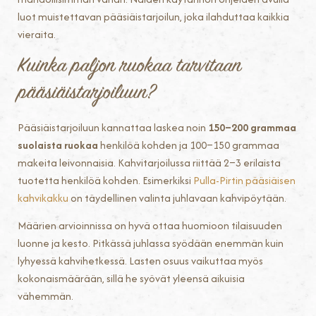
luot muistettavan pääsiäistarjoilun, joka ilahduttaa kaikkia
vieraita.
Kuinka paljon ruokaa tarvitaan
pääsiäistarjoiluun?
Pääsiäistarjoiluun kannattaa laskea noin
150–200 grammaa
suolaista ruokaa
henkilöä kohden ja 100–150 grammaa
makeita leivonnaisia. Kahvitarjoilussa riittää 2–3 erilaista
tuotetta henkilöä kohden. Esimerkiksi
Pulla-Pirtin pääsiäisen
kahvikakku
on täydellinen valinta juhlavaan kahvipöytään.
Määrien arvioinnissa on hyvä ottaa huomioon tilaisuuden
luonne ja kesto. Pitkässä juhlassa syödään enemmän kuin
lyhyessä kahvihetkessä. Lasten osuus vaikuttaa myös
kokonaismäärään, sillä he syövät yleensä aikuisia
vähemmän.