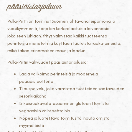
pääsiäistarjoiluun
Pulla-Pirtti on toiminut Suomen johtavana leipomona jo
vuosikymmeniä, tarjoten korkealaatuisia leivonnaisia
jokaiseen juhlaan. Yritys valmistaa kaikki tuotteensa
perinteisiä menetelmiä käyttäen tuoreista raaka-aineista,
mikä takaa erinomaisen maun ja laadun.
Pulla-Pirtin vahvuudet pääsiäistarjoilussa:
Laaja valikoima perinteisiä ja moderneja
pääsiäistuotteita
Tilauspalvelu, joka varmistaa tuotteiden saatavuuden
sesonkiaikana
Erikoisruokavalio-osaaminen gluteenittomista
vegaanisiin vaihtoehtoihin
Nopea ja luotettava toimitus tai nouto omista
myymälöistä