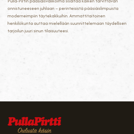
Pulla-Pirtin pääsiäisvalikoima sisältää kaiken tarvittavan
onnistuneeseen juhlaan – perinteisistä pääsiäislimpuista
moderneimpiin täytekakkuihin. Ammattitaitoinen
henkilökunta auttaa mielellään suunnittelemaan täydellisen
tarjoilun juuri sinun tilaisuuteesi.