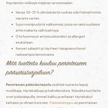
Käytännön vinkkejä määrien arvioimiseen:
Varaa 10–15 % ylimääräistä ruokaa odottamattomia
vieraita varten
Suosi monipuolista valikoimaa, jossa on sekä suolaisia
että makeita vaihtoehtoja
Ota huomioon erityisruokavaliot ja allergiat
etukäteen
Kevyet salaatit ja täytteet tasapainottavat
raskaampia leivonnaisia
Mitä tuotteita kuuluu perinteiseen
pääsiäistarjoiluun?
Perinteinen pääsiäistarjoilu
sisältää tuoreita leipiä,
munkkeja, täytekakkuja ja kahvileivoksia. Klassikkotuotteita
ovat pääsiäispulla, simnel-kakku ja erilaiset täytekakut
keltaisin ja vihrein koristein.
Pääsiäislimppu
on perinteinen