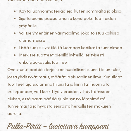
Käytä luonnonmateriaaleja, kuten sammalta ja oksia
Sijoita pieniä pääsiäismunia koristeeksi tuotteiden
ympärille
Valitse yhtenäinen värimaailma, joka toistuu kaikissa
elementeissä
Lisää tuoksukynttilöitä luomaan kodikasta tunnelmaa
Merkitse tuotteet pienillä kylteillä, erityisesti
erikoisruokavaliotuotteet
Onnistunut pääsiäistarjoilu on huolellisen suunnittelun tulos,
jossa yhdistyvät maut, määrät ja visuaalinen ilme. Kun tilaat
tuotteet ajoissa ammattilaisilta ja kiinnität huomiota
esillepanoon, voit keskittyä vieraiden viihdyttämiseen.
Muista, että paras pääsiäisjuhla syntyy lämpimästä
tunnelmasta ja hyvästä seurasta herkullisten makujen
äärellä.
Pulla-Pirtti – luotettava kumppani