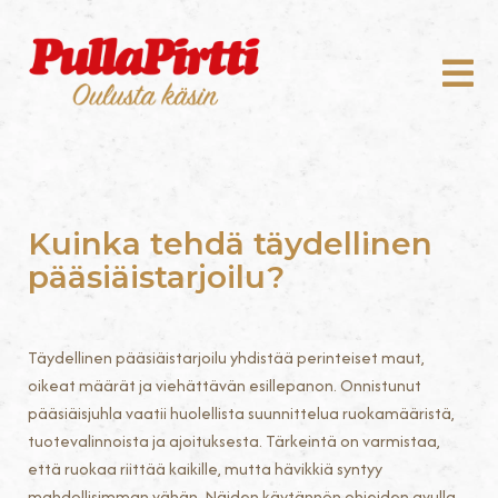
Kuinka tehdä täydellinen
pääsiäistarjoilu?
Täydellinen pääsiäistarjoilu yhdistää perinteiset maut,
oikeat määrät ja viehättävän esillepanon. Onnistunut
pääsiäisjuhla vaatii huolellista suunnittelua ruokamääristä,
tuotevalinnoista ja ajoituksesta. Tärkeintä on varmistaa,
että ruokaa riittää kaikille, mutta hävikkiä syntyy
mahdollisimman vähän. Näiden käytännön ohjeiden avulla