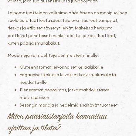
valinta, joka tuo autenttisuutta juhlapöytään.
Leipomotuotteiden valikoima pääsiäiseen on monipuolinen.
Suolaisista tuotteista suosittuja ovat tuoreet sämpylät,
rieskat ja erilaiset täytetyt leivät. Makeista herkuista
erottuvat perinteiset munkit, donitsit ja kausituotteet,
kuten pääsiäismunakakut.
Moderneja vaihtoehtoja perinteisten rinnalle:
Gluteenittomat leivonnaiset keliaakikoille
Vegaaniset kakut ja leivokset kasvisruokavaliota
noudattaville
Pienemmät annoskoot, jotka mahdollistavat
maistelemisen
Sesongin marjoja ja hedelmiä sisältävät tuotteet
Miten pääsiäistarjoilu kannattaa
ajoittaa ja tilata?