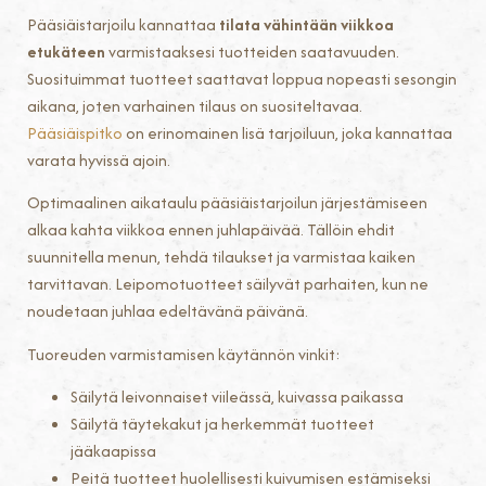
Pääsiäistarjoilu kannattaa
tilata vähintään viikkoa
etukäteen
varmistaaksesi tuotteiden saatavuuden.
Suosituimmat tuotteet saattavat loppua nopeasti sesongin
aikana, joten varhainen tilaus on suositeltavaa.
Pääsiäispitko
on erinomainen lisä tarjoiluun, joka kannattaa
varata hyvissä ajoin.
Optimaalinen aikataulu pääsiäistarjoilun järjestämiseen
alkaa kahta viikkoa ennen juhlapäivää. Tällöin ehdit
suunnitella menun, tehdä tilaukset ja varmistaa kaiken
tarvittavan. Leipomotuotteet säilyvät parhaiten, kun ne
noudetaan juhlaa edeltävänä päivänä.
Tuoreuden varmistamisen käytännön vinkit:
Säilytä leivonnaiset viileässä, kuivassa paikassa
Säilytä täytekakut ja herkemmät tuotteet
jääkaapissa
Peitä tuotteet huolellisesti kuivumisen estämiseksi