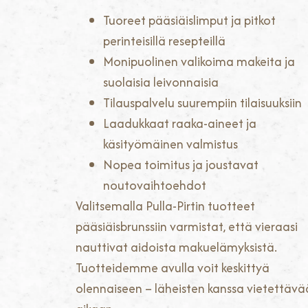
Tuoreet pääsiäislimput ja pitkot
perinteisillä resepteillä
Monipuolinen valikoima makeita ja
suolaisia leivonnaisia
Tilauspalvelu suurempiin tilaisuuksiin
Laadukkaat raaka-aineet ja
käsityömäinen valmistus
Nopea toimitus ja joustavat
noutovaihtoehdot
Valitsemalla Pulla-Pirtin tuotteet
pääsiäisbrunssiin varmistat, että vieraasi
nauttivat aidoista makuelämyksistä.
Tuotteidemme avulla voit keskittyä
olennaiseen – läheisten kanssa vietettäv