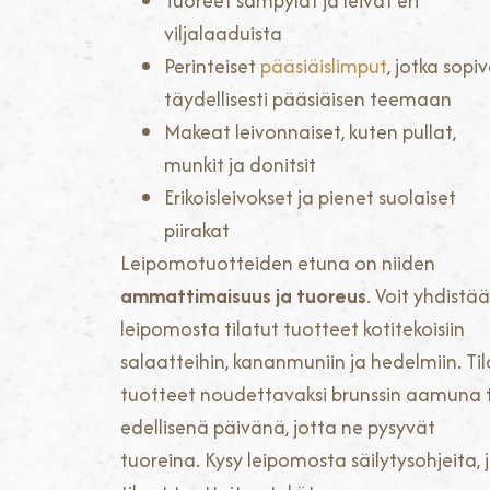
Tuoreet sämpylät ja leivät eri
viljalaaduista
Perinteiset
pääsiäislimput
, jotka sopi
täydellisesti pääsiäisen teemaan
Makeat leivonnaiset, kuten pullat,
munkit ja donitsit
Erikoisleivokset ja pienet suolaiset
piirakat
Leipomotuotteiden etuna on niiden
ammattimaisuus ja tuoreus
. Voit yhdistää
leipomosta tilatut tuotteet kotitekoisiin
salaatteihin, kananmuniin ja hedelmiin. Ti
tuotteet noudettavaksi brunssin aamuna 
edellisenä päivänä, jotta ne pysyvät
tuoreina. Kysy leipomosta säilytysohjeita, 