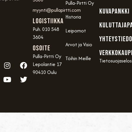
Pulla-Pirtti Oy
myynti@pullapirtti.com
KUVAPANKKI
Historia
Logistiikka
KULUTTAJAP
Puh. 010 548
Leipomot
3604
YHTEYSTIED
Arvot ja Visio
OSOITE
VERKKOKAUP
Pulla-Pirtti Oy
Töihin Meille
Tietosuojaselo
Lepolantie 17
90410 Oulu