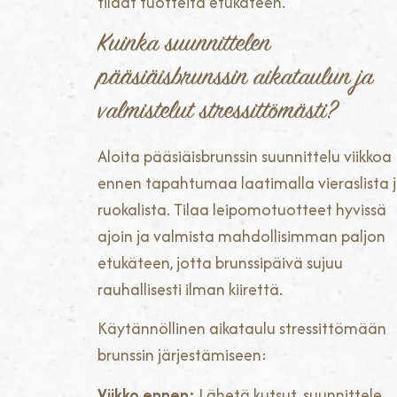
tilaat tuotteita etukäteen.
Kuinka suunnittelen
pääsiäisbrunssin aikataulun ja
valmistelut stressittömästi?
Aloita pääsiäisbrunssin suunnittelu viikkoa
ennen tapahtumaa laatimalla vieraslista 
ruokalista. Tilaa leipomotuotteet hyvissä
ajoin ja valmista mahdollisimman paljon
etukäteen, jotta brunssipäivä sujuu
rauhallisesti ilman kiirettä.
Käytännöllinen aikataulu stressittömään
brunssin järjestämiseen:
Viikko ennen:
Lähetä kutsut, suunnittele