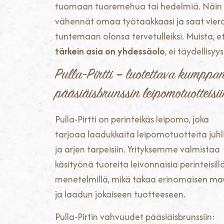
tuomaan tuoremehua tai hedelmiä. Näin
vähennät omaa työtaakkaasi ja saat vier
tuntemaan olonsa tervetulleiksi. Muista, e
tärkein asia on yhdessäolo
, ei täydellisyys
Pulla-Pirtti – luotettava kumppan
pääsiäisbrunssin leipomotuotteisii
Pulla-Pirtti on perinteikäs leipomo, joka
tarjoaa laadukkaita leipomotuotteita juhl
ja arjen tarpeisiin. Yrityksemme valmistaa
käsityönä tuoreita leivonnaisia perinteisill
menetelmillä, mikä takaa erinomaisen m
ja laadun jokaiseen tuotteeseen.
Pulla-Pirtin vahvuudet pääsiäisbrunssiin: