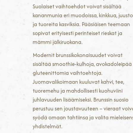
Suolaiset vaihtoehdot voivat sisältää
kananmunia eri muodoissa, kinkkua, juusto
ja tuoreita kasviksia. Pääsiäisen teemaan
sopivat erityisesti perinteiset rieskat ja
mämmi jälkiruokana.
Modernit brunssikokonaisuudet voivat
sisältää smoothie-kulhoja, avokadoleipää 
gluteenittomia vaihtoehtoja.
Juomavalikoimaan kuuluvat kahvi, tee,
tuoremehu ja mahdollisesti kuohuviini
juhlavuuden lisäämiseksi. Brunssin suosio
perustuu sen joustavuuteen – vieraat voiv
syödä omaan tahtiinsa ja valita mieleisen
yhdistelmät.