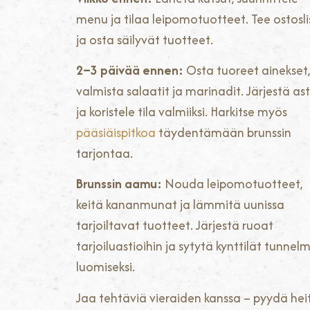
menu ja tilaa leipomotuotteet. Tee ostosli
ja osta säilyvät tuotteet.
2–3 päivää ennen:
Osta tuoreet ainekset,
valmista salaatit ja marinadit. Järjestä ast
ja koristele tila valmiiksi. Harkitse myös
pääsiäispitkoa
täydentämään brunssin
tarjontaa.
Brunssin aamu:
Nouda leipomotuotteet,
keitä kananmunat ja lämmitä uunissa
tarjoiltavat tuotteet. Järjestä ruoat
tarjoiluastioihin ja sytytä kynttilät tunnel
luomiseksi.
Jaa tehtäviä vieraiden kanssa – pyydä hei