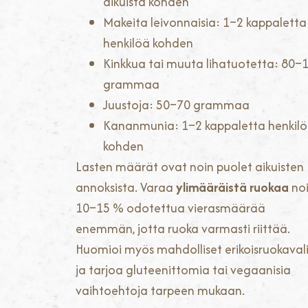
aikuista kohden
Makeita leivonnaisia: 1–2 kappaletta
henkilöä kohden
Kinkkua tai muuta lihatuotetta: 80–
grammaa
Juustoja: 50–70 grammaa
Kananmunia: 1–2 kappaletta henkil
kohden
Lasten määrät ovat noin puolet aikuisten
annoksista. Varaa
ylimääräistä ruokaa
no
10–15 % odotettua vierasmäärää
enemmän, jotta ruoka varmasti riittää.
Huomioi myös mahdolliset erikoisruokaval
ja tarjoa gluteenittomia tai vegaanisia
vaihtoehtoja tarpeen mukaan.