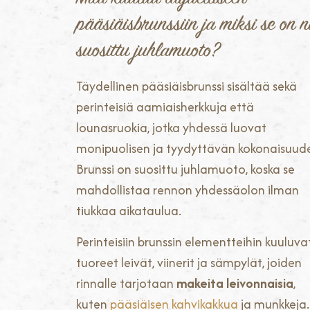
pääsiäisbrunssiin ja miksi se on n
suosittu juhlamuoto?
Täydellinen pääsiäisbrunssi sisältää sekä
perinteisiä aamiaisherkkuja että
lounasruokia, jotka yhdessä luovat
monipuolisen ja tyydyttävän kokonaisuud
Brunssi on suosittu juhlamuoto, koska se
mahdollistaa rennon yhdessäolon ilman
tiukkaa aikataulua.
Perinteisiin brunssin elementteihin kuuluva
tuoreet leivät, viinerit ja sämpylät, joiden
rinnalle tarjotaan
makeita leivonnaisia
,
kuten
pääsiäisen kahvikakkua
ja munkkeja.