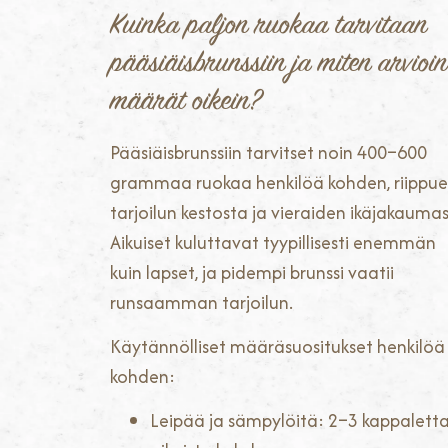
Kuinka paljon ruokaa tarvitaan
pääsiäisbrunssiin ja miten arvioin
määrät oikein?
Pääsiäisbrunssiin tarvitset noin 400–600
grammaa ruokaa henkilöä kohden, riippu
tarjoilun kestosta ja vieraiden ikäjakaumas
Aikuiset kuluttavat tyypillisesti enemmän
kuin lapset, ja pidempi brunssi vaatii
runsaamman tarjoilun.
Käytännölliset määräsuositukset henkilöä
kohden:
Leipää ja sämpylöitä: 2–3 kappalett