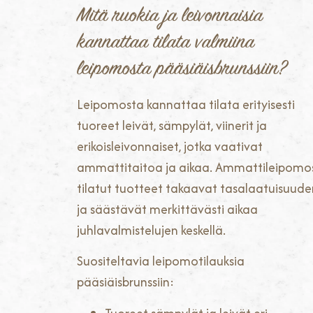
Mitä ruokia ja leivonnaisia
kannattaa tilata valmiina
leipomosta pääsiäisbrunssiin?
Leipomosta kannattaa tilata erityisesti
tuoreet leivät, sämpylät, viinerit ja
erikoisleivonnaiset, jotka vaativat
ammattitaitoa ja aikaa. Ammattileipomo
tilatut tuotteet takaavat tasalaatuisuude
ja säästävät merkittävästi aikaa
juhlavalmistelujen keskellä.
Suositeltavia leipomotilauksia
pääsiäisbrunssiin: