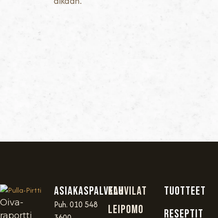
aikaan.
Asiakaspalvelu
Kahvilat
TUOTTEET
Oiva-
Puh. 010 548
Leipomo
RESEPTIT
raportti
3600