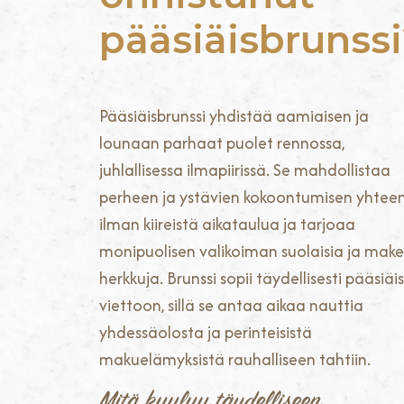
pääsiäisbrunss
Pääsiäisbrunssi yhdistää aamiaisen ja
lounaan parhaat puolet rennossa,
juhlallisessa ilmapiirissä. Se mahdollistaa
perheen ja ystävien kokoontumisen yhtee
ilman kiireistä aikataulua ja tarjoaa
monipuolisen valikoiman suolaisia ja make
herkkuja. Brunssi sopii täydellisesti pääsiäi
viettoon, sillä se antaa aikaa nauttia
yhdessäolosta ja perinteisistä
makuelämyksistä rauhalliseen tahtiin.
Mitä kuuluu täydelliseen