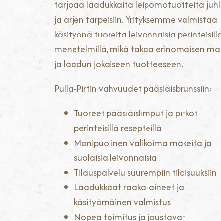
tarjoaa laadukkaita leipomotuotteita juhl
ja arjen tarpeisiin. Yrityksemme valmistaa
käsityönä tuoreita leivonnaisia perinteisill
menetelmillä, mikä takaa erinomaisen m
ja laadun jokaiseen tuotteeseen.
Pulla-Pirtin vahvuudet pääsiäisbrunssiin:
Tuoreet pääsiäislimput ja pitkot
perinteisillä resepteillä
Monipuolinen valikoima makeita ja
suolaisia leivonnaisia
Tilauspalvelu suurempiin tilaisuuksiin
Laadukkaat raaka-aineet ja
käsityömäinen valmistus
Nopea toimitus ja joustavat