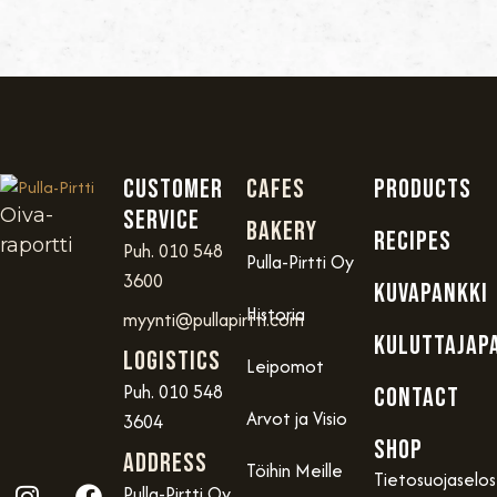
Customer
Cafes
PRODUCTS
Oiva-
service
Bakery
RECIPES
raportti
Puh. 010 548
Pulla-Pirtti Oy
3600
KUVAPANKKI
Historia
myynti@pullapirtti.com
KULUTTAJAP
Logistics
Leipomot
Puh. 010 548
CONTACT
Arvot ja Visio
3604
SHOP
Address
Töihin Meille
Tietosuojaselo
Pulla-Pirtti Oy