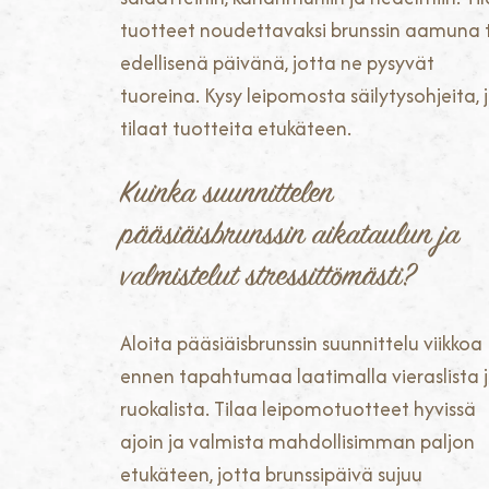
tuotteet noudettavaksi brunssin aamuna 
edellisenä päivänä, jotta ne pysyvät
tuoreina. Kysy leipomosta säilytysohjeita, 
tilaat tuotteita etukäteen.
Kuinka suunnittelen
pääsiäisbrunssin aikataulun ja
valmistelut stressittömästi?
Aloita pääsiäisbrunssin suunnittelu viikkoa
ennen tapahtumaa laatimalla vieraslista 
ruokalista. Tilaa leipomotuotteet hyvissä
ajoin ja valmista mahdollisimman paljon
etukäteen, jotta brunssipäivä sujuu