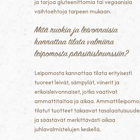
ja tarjoa gluteenittomia tai vegaanisia
vaihtoehtoja tarpeen mukaan.
Mitä ruokia ja leivonnaisia
kannattaa tilata valmiina
leipomosta pääsiäisbrunssiin?
Leipomosta kannattaa tilata erityisesti
tuoreet leivät, sämpylät, viinerit ja
erikoisleivonnaiset, jotka vaativat
ammattitaitoa ja aikaa. Ammattileipomo
tilatut tuotteet takaavat tasalaatuisuude
ja säästävät merkittävästi aikaa
juhlavalmistelujen keskellä.