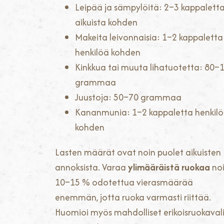
Leipää ja sämpylöitä: 2–3 kappalett
aikuista kohden
Makeita leivonnaisia: 1–2 kappaletta
henkilöä kohden
Kinkkua tai muuta lihatuotetta: 80–
grammaa
Juustoja: 50–70 grammaa
Kananmunia: 1–2 kappaletta henkil
kohden
Lasten määrät ovat noin puolet aikuisten
annoksista. Varaa
ylimääräistä ruokaa
no
10–15 % odotettua vierasmäärää
enemmän, jotta ruoka varmasti riittää.
Huomioi myös mahdolliset erikoisruokaval