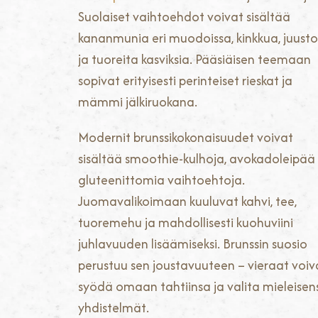
Suolaiset vaihtoehdot voivat sisältää
kananmunia eri muodoissa, kinkkua, juusto
ja tuoreita kasviksia. Pääsiäisen teemaan
sopivat erityisesti perinteiset rieskat ja
mämmi jälkiruokana.
Modernit brunssikokonaisuudet voivat
sisältää smoothie-kulhoja, avokadoleipää 
gluteenittomia vaihtoehtoja.
Juomavalikoimaan kuuluvat kahvi, tee,
tuoremehu ja mahdollisesti kuohuviini
juhlavuuden lisäämiseksi. Brunssin suosio
perustuu sen joustavuuteen – vieraat voiv
syödä omaan tahtiinsa ja valita mieleisen
yhdistelmät.