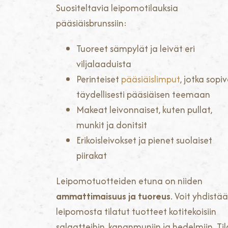
Suositeltavia leipomotilauksia
pääsiäisbrunssiin:
Tuoreet sämpylät ja leivät eri
viljalaaduista
Perinteiset
pääsiäislimput
, jotka sopi
täydellisesti pääsiäisen teemaan
Makeat leivonnaiset, kuten pullat,
munkit ja donitsit
Erikoisleivokset ja pienet suolaiset
piirakat
Leipomotuotteiden etuna on niiden
ammattimaisuus ja tuoreus
. Voit yhdistää
leipomosta tilatut tuotteet kotitekoisiin
salaatteihin, kananmuniin ja hedelmiin. Ti