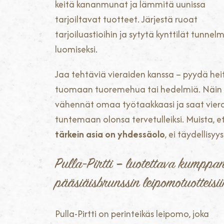
keitä kananmunat ja lämmitä uunissa
tarjoiltavat tuotteet. Järjestä ruoat
tarjoiluastioihin ja sytytä kynttilät tunnel
luomiseksi.
Jaa tehtäviä vieraiden kanssa – pyydä hei
tuomaan tuoremehua tai hedelmiä. Näin
vähennät omaa työtaakkaasi ja saat vier
tuntemaan olonsa tervetulleiksi. Muista, e
tärkein asia on yhdessäolo
, ei täydellisyys
Pulla-Pirtti – luotettava kumppan
pääsiäisbrunssin leipomotuotteisii
Pulla-Pirtti on perinteikäs leipomo, joka