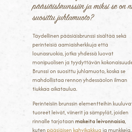
pääsiäisbrunssiin ja miksi se on n
suosittu juhlamuoto?
Täydellinen pääsiäisbrunssi sisältää sekä
perinteisiä aamiaisherkkuja että
lounasruokia, jotka yhdessä luovat
monipuolisen ja tyydyttävän kokonaisuud
Brunssi on suosittu juhlamuoto, koska se
mahdollistaa rennon yhdessäolon ilman
tiukkaa aikataulua.
Perinteisiin brunssin elementteihin kuuluva
tuoreet leivät, viinerit ja sämpylät, joiden
rinnalle tarjotaan
makeita leivonnaisia
,
kuten
pääsiäisen kahvikakkua
ja munkkeja.