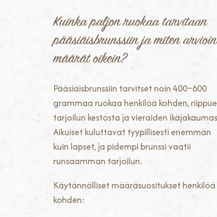
Kuinka paljon ruokaa tarvitaan
pääsiäisbrunssiin ja miten arvioin
määrät oikein?
Pääsiäisbrunssiin tarvitset noin 400–600
grammaa ruokaa henkilöä kohden, riippu
tarjoilun kestosta ja vieraiden ikäjakaumas
Aikuiset kuluttavat tyypillisesti enemmän
kuin lapset, ja pidempi brunssi vaatii
runsaamman tarjoilun.
Käytännölliset määräsuositukset henkilöä
kohden: