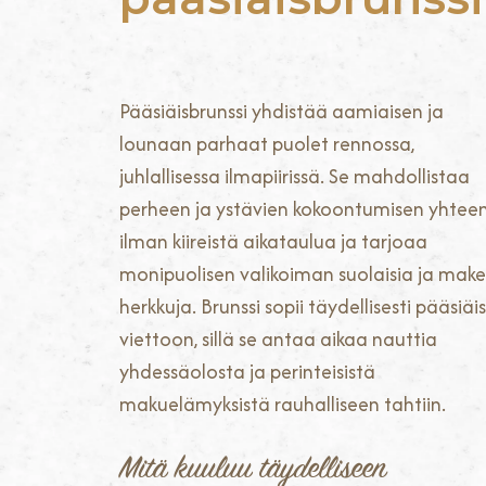
Pääsiäisbrunssi yhdistää aamiaisen ja
lounaan parhaat puolet rennossa,
juhlallisessa ilmapiirissä. Se mahdollistaa
perheen ja ystävien kokoontumisen yhtee
ilman kiireistä aikataulua ja tarjoaa
monipuolisen valikoiman suolaisia ja make
herkkuja. Brunssi sopii täydellisesti pääsiäi
viettoon, sillä se antaa aikaa nauttia
yhdessäolosta ja perinteisistä
makuelämyksistä rauhalliseen tahtiin.
Mitä kuuluu täydelliseen