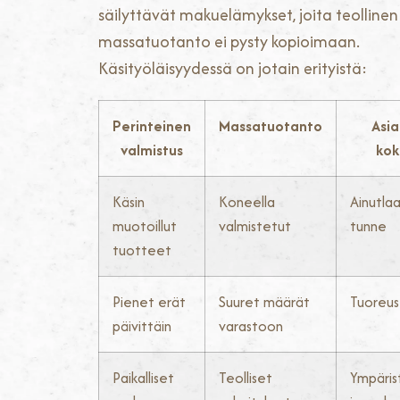
säilyttävät makuelämykset, joita teollinen
massatuotanto ei pysty kopioimaan.
Käsityöläisyydessä on jotain erityistä:
Perinteinen
Massatuotanto
Asi
valmistus
ko
Käsin
Koneella
Ainutla
muotoillut
valmistetut
tunne
tuotteet
Pienet erät
Suuret määrät
Tuoreus 
päivittäin
varastoon
Paikalliset
Teolliset
Ympäris