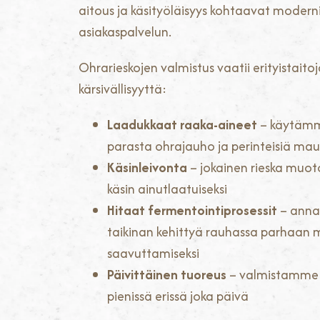
aitous ja käsityöläisyys kohtaavat modern
asiakaspalvelun.
Ohrarieskojen valmistus vaatii erityistaitoj
kärsivällisyyttä:
Laadukkaat raaka-aineet
– käytämm
parasta ohrajauho ja perinteisiä mau
Käsinleivonta
– jokainen rieska muot
käsin ainutlaatuiseksi
Hitaat fermentointiprosessit
– ann
taikinan kehittyä rauhassa parhaan
saavuttamiseksi
Päivittäinen tuoreus
– valmistamme 
pienissä erissä joka päivä