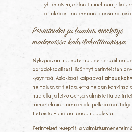
yhtenäisen, aidon tunnelman joka sa
asiakkaan tuntemaan olonsa kotoisak
Perinteiden ja laadun merkitys
modernissa kahvilakulttuurissa
Nykypäivän nopeatempoinen maailma o
paradoksaalisesti lisännyt perinteisten ar
kysyntää. Asiakkaat kaipaavat
aitous kahv
he haluavat tietää, että heidän kahvinsa o
huolella ja leivoksensa valmistettu perintei
menetelmin. Tämä ei ole pelkkää nostalgi
tietoista valintaa laadun puolesta.
Perinteiset reseptit ja valmistusmenetelm