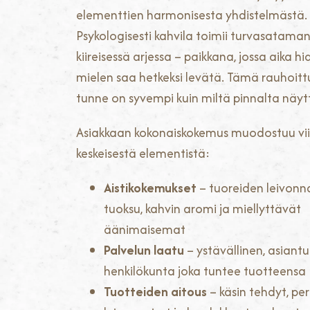
elementtien harmonisesta yhdistelmästä.
Psykologisesti kahvila toimii turvasatama
kiireisessä arjessa – paikkana, jossa aika hi
mielen saa hetkeksi levätä. Tämä rauhoit
tunne on syvempi kuin miltä pinnalta näyt
Asiakkaan kokonaiskokemus muodostuu vi
keskeisestä elementistä:
Aistikokemukset
– tuoreiden leivonn
tuoksu, kahvin aromi ja miellyttävät
äänimaisemat
Palvelun laatu
– ystävällinen, asiant
henkilökunta joka tuntee tuotteensa
Tuotteiden aitous
– käsin tehdyt, per