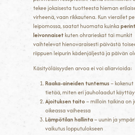
tekee jokaisesta tuotteesta hieman erilaise
virheenä, vaan rikkautena. Kun vierailet pe
leipomossa, saatat huomata kuinka
perin
leivonnaiset
kuten ohrarieskat tai munkit
vaihtelevat hienovaraisesti päivästä toise
riippuen leipurin kädenjäljestä ja päivän ol
Käsityöläisyyden arvoa ei voi aliarvioida:
Raaka-aineiden tuntemus
– kokenut 
tietää, miten eri jauholaadut käyttä
Ajoituksen taito
– milloin taikina on j
oikeassa vaiheessa
Lämpötilan hallinta
– uunin ja ympär
vaikutus lopputulokseen