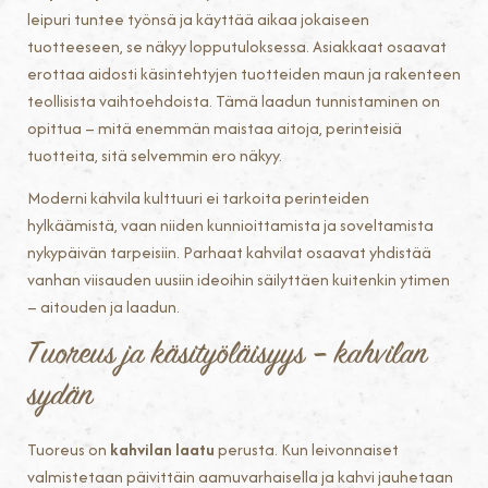
leipuri tuntee työnsä ja käyttää aikaa jokaiseen
tuotteeseen, se näkyy lopputuloksessa. Asiakkaat osaavat
erottaa aidosti käsintehtyjen tuotteiden maun ja rakenteen
teollisista vaihtoehdoista. Tämä laadun tunnistaminen on
opittua – mitä enemmän maistaa aitoja, perinteisiä
tuotteita, sitä selvemmin ero näkyy.
Moderni kahvila kulttuuri ei tarkoita perinteiden
hylkäämistä, vaan niiden kunnioittamista ja soveltamista
nykypäivän tarpeisiin. Parhaat kahvilat osaavat yhdistää
vanhan viisauden uusiin ideoihin säilyttäen kuitenkin ytimen
– aitouden ja laadun.
Tuoreus ja käsityöläisyys – kahvilan
sydän
Tuoreus on
kahvilan laatu
perusta. Kun leivonnaiset
valmistetaan päivittäin aamuvarhaisella ja kahvi jauhetaan