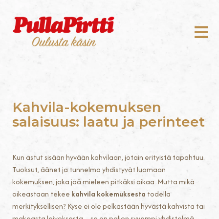
Kahvila-kokemuksen
salaisuus: laatu ja perinteet
Kun astut sisään hyvään kahvilaan, jotain erityistä tapahtuu.
Tuoksut, äänet ja tunnelma yhdistyvät luomaan
kokemuksen, joka jää mieleen pitkäksi aikaa. Mutta mikä
oikeastaan tekee
kahvila kokemuksesta
todella
merkityksellisen? Kyse ei ole pelkästään hyvästä kahvista tai
makeasta leivoksesta – se on paljon syvempi yhdistelmä