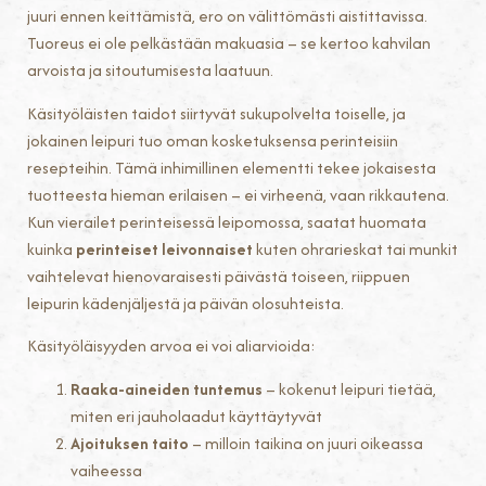
juuri ennen keittämistä, ero on välittömästi aistittavissa.
Tuoreus ei ole pelkästään makuasia – se kertoo kahvilan
arvoista ja sitoutumisesta laatuun.
Käsityöläisten taidot siirtyvät sukupolvelta toiselle, ja
jokainen leipuri tuo oman kosketuksensa perinteisiin
resepteihin. Tämä inhimillinen elementti tekee jokaisesta
tuotteesta hieman erilaisen – ei virheenä, vaan rikkautena.
Kun vierailet perinteisessä leipomossa, saatat huomata
kuinka
perinteiset leivonnaiset
kuten ohrarieskat tai munkit
vaihtelevat hienovaraisesti päivästä toiseen, riippuen
leipurin kädenjäljestä ja päivän olosuhteista.
Käsityöläisyyden arvoa ei voi aliarvioida:
Raaka-aineiden tuntemus
– kokenut leipuri tietää,
miten eri jauholaadut käyttäytyvät
Ajoituksen taito
– milloin taikina on juuri oikeassa
vaiheessa