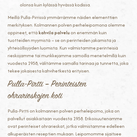
olonsa kuin kylässä hyvässä kodissa.
Meillä Pulla-Pirrissä ymmärrämme näiden elementtien
merkityksen. Kolmannen polven perheleipomona olemme
oppineet, että
kahvila palvelu
on enemmän kuin
tuotteiden myymistä – se on perinteiden jakamista ja
yhteisöllisyyden luomista. Kun valmistamme perinteisiä
rieskojamme tai munkkejamme samoilla menetelmillä kuin
vuodesta 1958, välitämme samalla tarinaa ja tunnetta, joka
tekee jokaisesta kahvihetkestä erityisen.
Pulla-Pirtti – Perinteisten
ohrarieskojen koti
Pulla-Pirtti on kolmannen polven perheleipomo, joka on
palvellut asiakkaitaan vuodesta 1958. Erikoisuutenamme
ovat perinteiset ohrarieskat, jotka valmistamme edelleen
alkuperäisten reseptien mukaan. Leipomomme sijaitsee