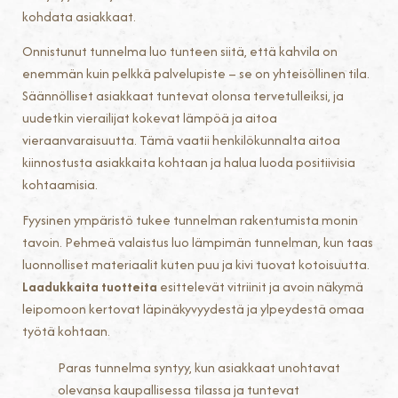
kohdata asiakkaat.
Onnistunut tunnelma luo tunteen siitä, että kahvila on
enemmän kuin pelkkä palvelupiste – se on yhteisöllinen tila.
Säännölliset asiakkaat tuntevat olonsa tervetulleiksi, ja
uudetkin vierailijat kokevat lämpöä ja aitoa
vieraanvaraisuutta. Tämä vaatii henkilökunnalta aitoa
kiinnostusta asiakkaita kohtaan ja halua luoda positiivisia
kohtaamisia.
Fyysinen ympäristö tukee tunnelman rakentumista monin
tavoin. Pehmeä valaistus luo lämpimän tunnelman, kun taas
luonnolliset materiaalit kuten puu ja kivi tuovat kotoisuutta.
Laadukkaita tuotteita
esittelevät vitriinit ja avoin näkymä
leipomoon kertovat läpinäkyvyydestä ja ylpeydestä omaa
työtä kohtaan.
Paras tunnelma syntyy, kun asiakkaat unohtavat
olevansa kaupallisessa tilassa ja tuntevat