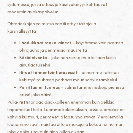
sydämessä, jossa aitous ja käsityöläisyys kohtaavat
modernin asiakaspalvelun.
Ohrarieskojen valmistus vaatii erityistaitoja ja
kärsivällisyyttä:
Laadukkaat raaka-aineet
– käytämme vain parasta
ohrajauho ja perinteisiä mausteita
Käsinleivonta
– jokainen rieska muotoillaan käsin
ainutlaatuiseksi
Hitaat fermentointiprosessit
– annamme taikinan
kehittyä rauhassa parhaan maun saavuttamiseksi
Päivittäinen tuoreus
– valmistamme rieskoja pienissä
erissä joka päivä
Pulla-Pirtti tarjoaa asiakkailleen enemmän kuin pelkkiä
leipomotuotteita. Luomme kokemuksen, jossa suomalainen
kahvila kulttuuri, perinteet ja laatu yhdistyvät. Vierailemalla
luonamme saat maistaa aitoja makuja ja kokea tunnelman,
joka vie sinut takaisin ajan kullan aikaan.