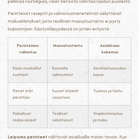
pelkkää nostalgiaa, vaan tietoista valintaa laadun puolesta.
Perinteiset reseptit ja valmistusmenetelmät säilyttävät
makuelämykset, joita teollinen massatuotanto ei pysty
kopioimaan. Käsityöläisyydessä on jotain erityistä:
Perinteinen
Massatuotanto
Asiakkaan
valmistus
kokemus
Käsin muotoillut
Koneella
Ainutlaatuisuuden
tuotteet
valmistetut
tunne
Pienet erät
Suuret määrät
Tuoreus ja laatu
päivittäin
varastoon
Paikalliset
Teolliset
Ympäristövastuu
raaka-aineet
sekoitukset
ja maku
Leipomo perinteet
välittyvät asiakkaille monin tavoin. Kun