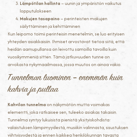
Lämpötilan hallinta
– uunin ja ympäristön vaikutus
lopputulokseen
Makujen tasapaino
– perinteisten makujen
säilyttäminen ja kehittäminen
Kun leipomo toimii perinteisin menetelmin, se luo erityisen
yhteyden asiakkaisiin. Ihmiset arvostavat tietoa siitä, että
heidän aamupullansa on leivottu samoilla tavoilla kuin
vuosikymmeniä sitten. Tämä jatkuvuuden tunne on
arvokasta nykymaailmassa, jossa muutos on ainoa vakio.
Tunnelman luominen – enemmän kuin
kahvia ja pullaa
Kahvilan tunnelma
on näkymätön mutta voimakas
elementti, joka ratkaisee sen, tuleeko asiakas takaisin.
Tunnelma syntyy lukuisista pienistä yksityiskohdista:
valaistuksen lämpimyydestä, musiikin valinnasta, sisustuksen
viihtyisyydestä ja ennen kaikkea henkilökunnan tavasta