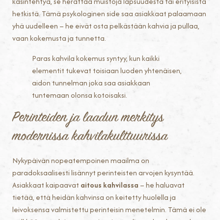
käsintehtyä, se herättää muistoja lapsuudesta tai erityisistä
hetkistä. Tämä psykologinen side saa asiakkaat palaamaan
yhä uudelleen – he eivät osta pelkästään kahvia ja pullaa,
vaan kokemusta ja tunnetta.
Paras kahvila kokemus syntyy, kun kaikki
elementit tukevat toisiaan luoden yhtenäisen,
aidon tunnelman joka saa asiakkaan
tuntemaan olonsa kotoisaksi.
Perinteiden ja laadun merkitys
modernissa kahvilakulttuurissa
Nykypäivän nopeatempoinen maailma on
paradoksaalisesti lisännyt perinteisten arvojen kysyntää.
Asiakkaat kaipaavat
aitous kahvilassa
– he haluavat
tietää, että heidän kahvinsa on keitetty huolella ja
leivoksensa valmistettu perinteisin menetelmin. Tämä ei ole