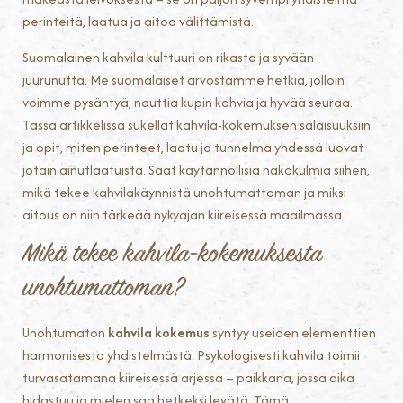
perinteitä, laatua ja aitoa välittämistä.
Suomalainen kahvila kulttuuri on rikasta ja syvään
juurunutta. Me suomalaiset arvostamme hetkiä, jolloin
voimme pysähtyä, nauttia kupin kahvia ja hyvää seuraa.
Tässä artikkelissa sukellat kahvila-kokemuksen salaisuuksiin
ja opit, miten perinteet, laatu ja tunnelma yhdessä luovat
jotain ainutlaatuista. Saat käytännöllisiä näkökulmia siihen,
mikä tekee kahvilakäynnistä unohtumattoman ja miksi
aitous on niin tärkeää nykyajan kiireisessä maailmassa.
Mikä tekee kahvila-kokemuksesta
unohtumattoman?
Unohtumaton
kahvila kokemus
syntyy useiden elementtien
harmonisesta yhdistelmästä. Psykologisesti kahvila toimii
turvasatamana kiireisessä arjessa – paikkana, jossa aika
hidastuu ja mielen saa hetkeksi levätä. Tämä