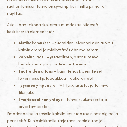
rauhoittumisen tunne on syvempi kuin miltä pinnalta
näyttää.
Asiakkaan kokonaiskokemus muodostuu viidestä
keskeisestä elementistä:
Aistikokemukset
– tuoreiden leivonnaisten tuoksu,
kahvin aromi ja miellyttävät äänimaisemat
Palvelun laatu
– ystävällinen, asiantunteva
henkilökunta joka tuntee tuotteensa
Tuotteiden aitous
– käsin tehdyt, perinteiset
leivonnaiset ja laadukkaat raaka-aineet
Fyysinen ympäristö
– viihtyisä sisustus ja toimiva
tilanjako
Emotionaalinen yhteys
– tunne kuulumisesta ja
arvostamisesta
Emotionaalisella tasolla kahvila edustaa usein nostalgiaa ja
perinteitä. Kun asiakkaalle tarjotaan jotain aitoa ja