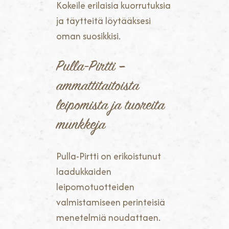
Kokeile erilaisia kuorrutuksia
ja täytteitä löytääksesi
oman suosikkisi.
Pulla-Pirtti –
ammattitaitoista
leipomista ja tuoreita
munkkeja
Pulla-Pirtti on erikoistunut
laadukkaiden
leipomotuotteiden
valmistamiseen perinteisiä
menetelmiä noudattaen.