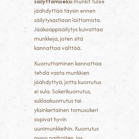
säilyttämiseksi
munkit tulee
jäähdyttää täysin ennen
säilytysastiaan laittamista.
Jääkaappisäilytys kuivattaa
munkkeja, joten sitä
kannattaa välttää.
Kuorruttaminen kannattaa
tehdä vasta munkkien
jäähdyttyä, jotta kuorrutus
ei sula. Sokerikuorrutus,
suklaakuorrutus tai
yksinkertainen tomusokeri
sopivat hyvin
uunimunkkeihin. Kuorrutus
pysyy parhaiten, jos