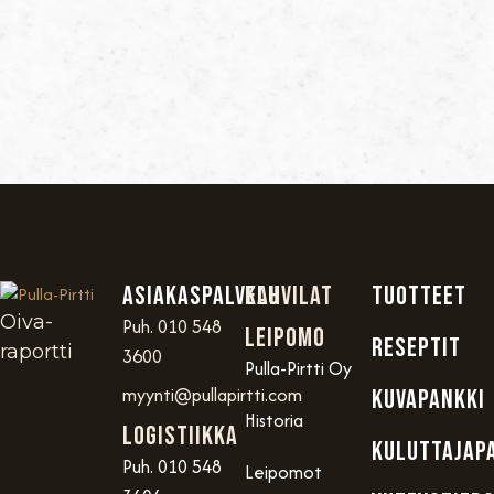
Asiakaspalvelu
Kahvilat
TUOTTEET
Oiva-
Puh. 010 548
Leipomo
RESEPTIT
raportti
3600
Pulla-Pirtti Oy
myynti@pullapirtti.com
KUVAPANKKI
Historia
Logistiikka
KULUTTAJAP
Puh. 010 548
Leipomot