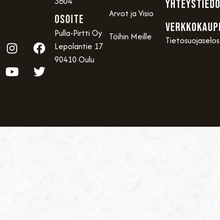
3604
YHTEYSTIED
Arvot ja Visio
OSOITE
VERKKOKAUP
Pulla-Pirtti Oy
Töihin Meille
Tietosuojaselo
Lepolantie 17
90410 Oulu