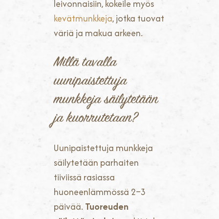
leivonnaisiin, kokeile myös
kevätmunkkeja
, jotka tuovat
väriä ja makua arkeen.
Millä tavalla
uunipaistettuja
munkkeja säilytetään
ja kuorrutetaan?
Uunipaistettuja munkkeja
säilytetään parhaiten
tiiviissä rasiassa
huoneenlämmössä 2–3
päivää.
Tuoreuden