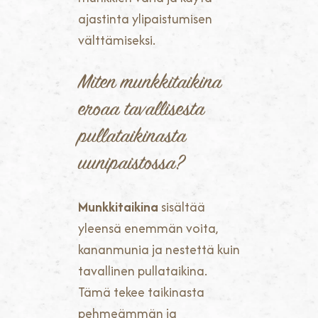
ajastinta ylipaistumisen
välttämiseksi.
Miten munkkitaikina
eroaa tavallisesta
pullataikinasta
uunipaistossa?
Munkkitaikina
sisältää
yleensä enemmän voita,
kananmunia ja nestettä kuin
tavallinen pullataikina.
Tämä tekee taikinasta
pehmeämmän ja