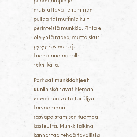
pehmeämpiä ja
muistuttavat enemmän
pullaa tai muffinia kuin
perinteistä munkkia. Pinta ei
ole yhtä rapea, mutta sisus
pysyy kosteana ja
kuohkeana oikealla
tekniikalla.
Parhaat
munkkiohjeet
uuniin
sisältävät hieman
enemmän voita tai öljyä
korvaamaan
rasvapaistamisen tuomaa
kosteutta. Munkkitaikina
kannattaa tehdä tavallista