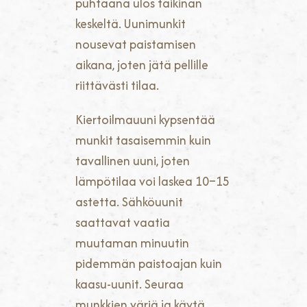
puhtaana ulos taikinan
keskeltä. Uunimunkit
nousevat paistamisen
aikana, joten jätä pellille
riittävästi tilaa.
Kiertoilmauuni kypsentää
munkit tasaisemmin kuin
tavallinen uuni, joten
lämpötilaa voi laskea 10–15
astetta. Sähköuunit
saattavat vaatia
muutaman minuutin
pidemmän paistoajan kuin
kaasu-uunit. Seuraa
munkkien väriä ja käytä