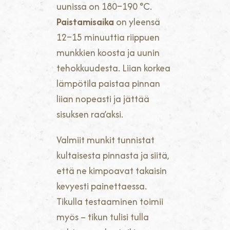
uunissa on 180–190 °C.
Paistamisaika
on yleensä
12–15 minuuttia riippuen
munkkien koosta ja uunin
tehokkuudesta. Liian korkea
lämpötila paistaa pinnan
liian nopeasti ja jättää
sisuksen raa’aksi.
Valmiit munkit tunnistat
kultaisesta pinnasta ja siitä,
että ne kimpoavat takaisin
kevyesti painettaessa.
Tikulla testaaminen toimii
myös – tikun tulisi tulla