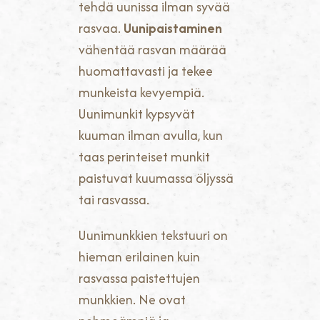
tehdä uunissa ilman syvää
rasvaa.
Uunipaistaminen
vähentää rasvan määrää
huomattavasti ja tekee
munkeista kevyempiä.
Uunimunkit kypsyvät
kuuman ilman avulla, kun
taas perinteiset munkit
paistuvat kuumassa öljyssä
tai rasvassa.
Uunimunkkien tekstuuri on
hieman erilainen kuin
rasvassa paistettujen
munkkien. Ne ovat