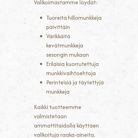
Valikoimastamme löydät:
Tuoreita hillomunkkeja
päivittäin
Värikkäitä
kevätmunkkeja
sesongin mukaan
Erilaisia kuorrutettuja
munkkivaihtoehtoja
Perinteisiä ja täytettyjä
munkkeja
Kaikki tuotteemme
valmistetaan
ammattitaidolla käyttäen
valikoituja raaka-aineita.