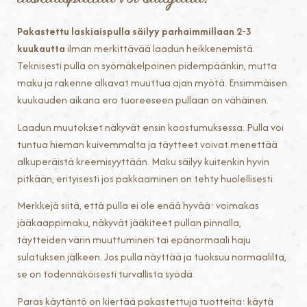
Pakastettu laskiaispulla säilyy parhaimmillaan 2-3
kuukautta
ilman merkittävää laadun heikkenemistä.
Teknisesti pulla on syömäkelpoinen pidempäänkin, mutta
maku ja rakenne alkavat muuttua ajan myötä. Ensimmäisen
kuukauden aikana ero tuoreeseen pullaan on vähäinen.
Laadun muutokset näkyvät ensin koostumuksessa. Pulla voi
tuntua hieman kuivemmalta ja täytteet voivat menettää
alkuperäistä kreemisyyttään. Maku säilyy kuitenkin hyvin
pitkään, erityisesti jos pakkaaminen on tehty huolellisesti.
Merkkejä siitä, että pulla ei ole enää hyvää: voimakas
jääkaappimaku, näkyvät jääkiteet pullan pinnalla,
täytteiden värin muuttuminen tai epänormaali haju
sulatuksen jälkeen. Jos pulla näyttää ja tuoksuu normaalilta,
se on todennäköisesti turvallista syödä.
Paras käytäntö on kiertää pakastettuja tuotteita: käytä