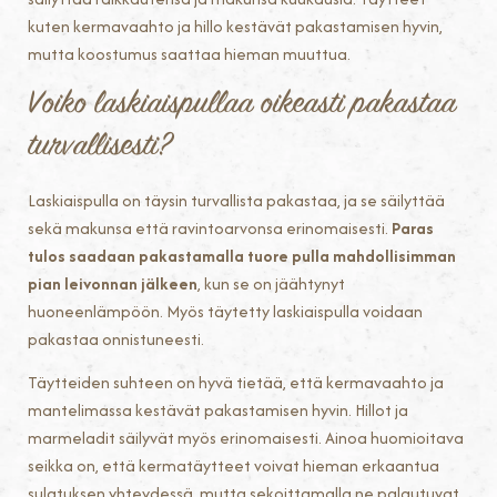
kuten kermavaahto ja hillo kestävät pakastamisen hyvin,
mutta koostumus saattaa hieman muuttua.
Voiko laskiaispullaa oikeasti pakastaa
turvallisesti?
Laskiaispulla on täysin turvallista pakastaa, ja se säilyttää
sekä makunsa että ravintoarvonsa erinomaisesti.
Paras
tulos saadaan pakastamalla tuore pulla mahdollisimman
pian leivonnan jälkeen
, kun se on jäähtynyt
huoneenlämpöön. Myös täytetty laskiaispulla voidaan
pakastaa onnistuneesti.
Täytteiden suhteen on hyvä tietää, että kermavaahto ja
mantelimassa kestävät pakastamisen hyvin. Hillot ja
marmeladit säilyvät myös erinomaisesti. Ainoa huomioitava
seikka on, että kermatäytteet voivat hieman erkaantua
sulatuksen yhteydessä, mutta sekoittamalla ne palautuvat