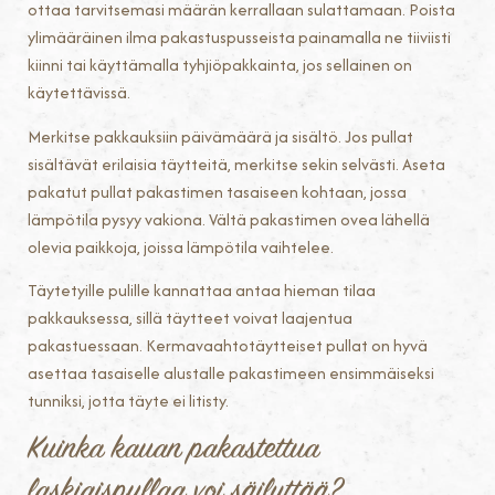
ottaa tarvitsemasi määrän kerrallaan sulattamaan. Poista
ylimääräinen ilma pakastuspusseista painamalla ne tiiviisti
kiinni tai käyttämalla tyhjiöpakkainta, jos sellainen on
käytettävissä.
Merkitse pakkauksiin päivämäärä ja sisältö. Jos pullat
sisältävät erilaisia täytteitä, merkitse sekin selvästi. Aseta
pakatut pullat pakastimen tasaiseen kohtaan, jossa
lämpötila pysyy vakiona. Vältä pakastimen ovea lähellä
olevia paikkoja, joissa lämpötila vaihtelee.
Täytetyille pulille kannattaa antaa hieman tilaa
pakkauksessa, sillä täytteet voivat laajentua
pakastuessaan. Kermavaahtotäytteiset pullat on hyvä
asettaa tasaiselle alustalle pakastimeen ensimmäiseksi
tunniksi, jotta täyte ei litisty.
Kuinka kauan pakastettua
laskiaispullaa voi säilyttää?