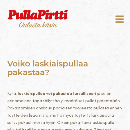
Voiko laskiaispullaa
pakastaa?
Kyllä,
laskiaispullaa voi pakastaa turvallisesti
ja se on
erinomainen tapa säilyttää ylimääräiset pullat pidempään.
Pakastaminen onnistuu parhaiten tuoreesta pullasta ennen
täytteiden lisäämistä, mutta myös täytetty laskiaispulla
säilyy pakastimessa hyvin. Oikein pakattuna laskiaispulla
säilyttää raikkautensa ja makunsa kuukausia. Täytteet