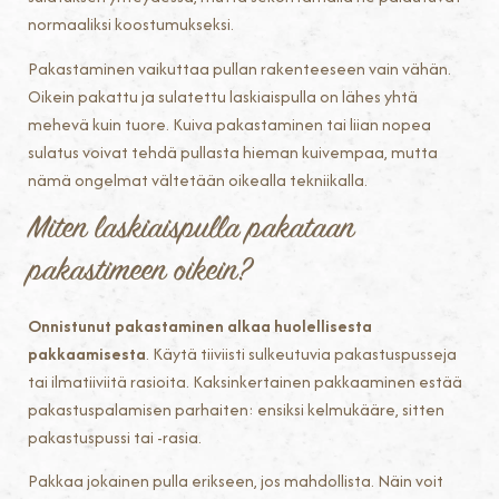
normaaliksi koostumukseksi.
Pakastaminen vaikuttaa pullan rakenteeseen vain vähän.
Oikein pakattu ja sulatettu laskiaispulla on lähes yhtä
mehevä kuin tuore. Kuiva pakastaminen tai liian nopea
sulatus voivat tehdä pullasta hieman kuivempaa, mutta
nämä ongelmat vältetään oikealla tekniikalla.
Miten laskiaispulla pakataan
pakastimeen oikein?
Onnistunut pakastaminen alkaa huolellisesta
pakkaamisesta
. Käytä tiiviisti sulkeutuvia pakastuspusseja
tai ilmatiiviitä rasioita. Kaksinkertainen pakkaaminen estää
pakastuspalamisen parhaiten: ensiksi kelmukääre, sitten
pakastuspussi tai -rasia.
Pakkaa jokainen pulla erikseen, jos mahdollista. Näin voit