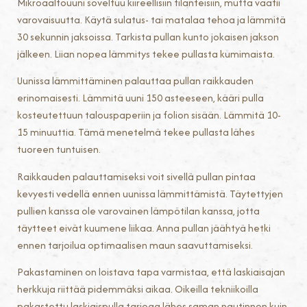
Mikroaaltouuni soveltuu kiireellisiin tilanteisiin, mutta vaatii
varovaisuutta. Käytä sulatus- tai matalaa tehoa ja lämmitä
30 sekunnin jaksoissa. Tarkista pullan kunto jokaisen jakson
jälkeen. Liian nopea lämmitys tekee pullasta kumimaista.
Uunissa lämmittäminen palauttaa pullan raikkauden
erinomaisesti. Lämmitä uuni 150 asteeseen, kääri pulla
kosteutettuun talouspaperiin ja folion sisään. Lämmitä 10-
15 minuuttia. Tämä menetelmä tekee pullasta lähes
tuoreen tuntuisen.
Raikkauden palauttamiseksi voit sivellä pullan pintaa
kevyesti vedellä ennen uunissa lämmittämistä. Täytettyjen
pullien kanssa ole varovainen lämpötilan kanssa, jotta
täytteet eivät kuumene liikaa. Anna pullan jäähtyä hetki
ennen tarjoilua optimaalisen maun saavuttamiseksi.
Pakastaminen on loistava tapa varmistaa, että laskiaisajan
herkkuja riittää pidemmäksi aikaa. Oikeilla tekniikoilla
pakastettu laskiaispulla tarjoaa lähes saman nautinnon kuin