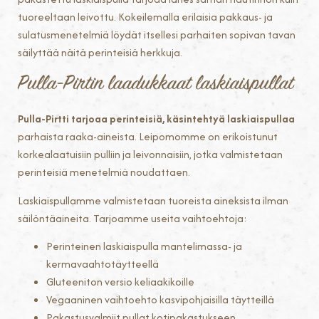
tuoreeltaan leivottu. Kokeilemalla erilaisia pakkaus- ja
sulatusmenetelmiä löydät itsellesi parhaiten sopivan tavan
säilyttää näitä perinteisiä herkkuja.
Pulla-Pirtin laadukkaat laskiaispullat
Pulla-Pirtti tarjoaa perinteisiä, käsintehtyä laskiaispullaa
parhaista raaka-aineista. Leipomomme on erikoistunut
korkealaatuisiin pulliin ja leivonnaisiin, jotka valmistetaan
perinteisiä menetelmiä noudattaen.
Laskiaispullamme valmistetaan tuoreista aineksista ilman
säilöntäaineita. Tarjoamme useita vaihtoehtoja:
Perinteinen laskiaispulla mantelimassa- ja
kermavaahtotäytteellä
Gluteeniton versio keliaakikoille
Vegaaninen vaihtoehto kasvipohjaisilla täytteillä
Pakastusvalmiit pullat kotipakastukseen