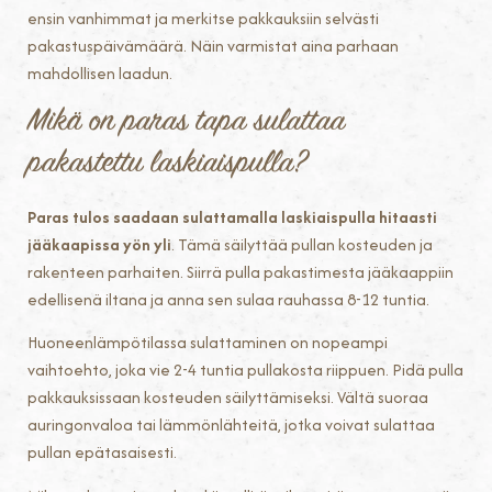
ensin vanhimmat ja merkitse pakkauksiin selvästi
pakastuspäivämäärä. Näin varmistat aina parhaan
mahdollisen laadun.
Mikä on paras tapa sulattaa
pakastettu laskiaispulla?
Paras tulos saadaan sulattamalla laskiaispulla hitaasti
jääkaapissa yön yli
. Tämä säilyttää pullan kosteuden ja
rakenteen parhaiten. Siirrä pulla pakastimesta jääkaappiin
edellisenä iltana ja anna sen sulaa rauhassa 8-12 tuntia.
Huoneenlämpötilassa sulattaminen on nopeampi
vaihtoehto, joka vie 2-4 tuntia pullakosta riippuen. Pidä pulla
pakkauksissaan kosteuden säilyttämiseksi. Vältä suoraa
auringonvaloa tai lämmönlähteitä, jotka voivat sulattaa
pullan epätasaisesti.