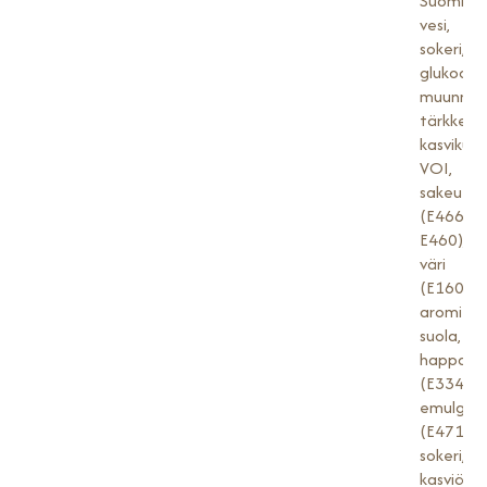
Suomi),
vesi,
sokeri,
glukoosisi
muunnet
tärkkelys
kasvikuitu
VOI,
sakeutta
(E466,
E460),
väri
(E160a),
aromit,
suola,
happamu
(E334),
emulgoin
(E471)],
sokeri,
kasviöljy