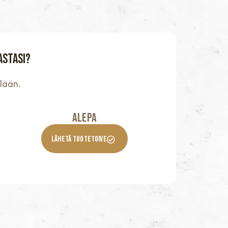
astasi?
lään.
Alepa
Lähetä Tuotetoive