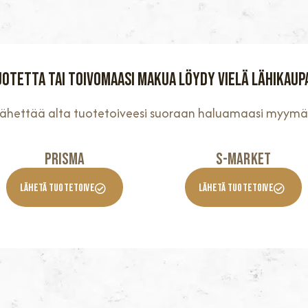
uotetta tai toivomaasi makua löydy vielä lähikaup
 lähettää alta tuotetoiveesi suoraan haluamaasi myymä
Prisma
S-Market
Lähetä Tuotetoive
Lähetä Tuotetoive