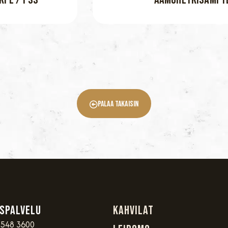
Palaa Takaisin
spalvelu
Kahvilat
 548 3600