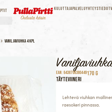
KULUTTAJAPALVELU
YHTEYSTIEDOT
ptit
Vaniljaviuhka 4 kpl
Vaniljaviuhka
170 G
EAN: 6438706380449
TÄYTEVIINERI
Lehtevä viuhkan mallinen v
raesokeri pinnassa.