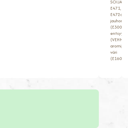
SOIJA,
E471,
E472c),
jauhonp
(E300),
entsyymi
(VEHNÄ),
aromi,
väri
(E160a).