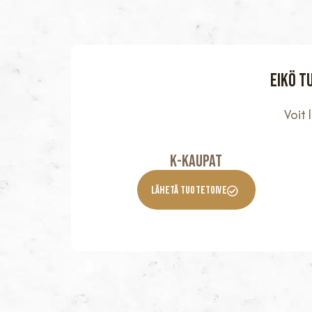
Eikö t
Voit
K-KaupaT
Lähetä Tuotetoive