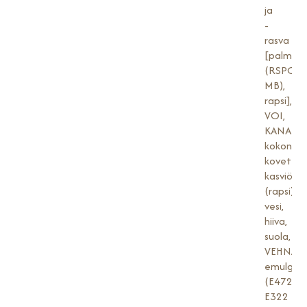
ja
-
rasva
[palmu
(RSPO
MB),
rapsi],
VOI,
KANANM
kokonaa
kovetet
kasviöljy
(rapsi),
vesi,
hiiva,
suola,
VEHNÄglu
emulgoin
(E472e,
E322