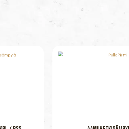
KPL / PSS
AAMUHETKISÄMPYL