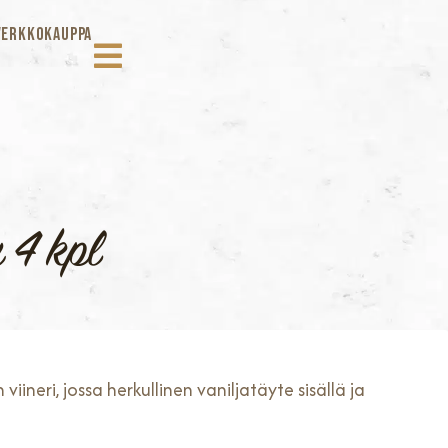
VERKKOKAUPPA
 4 kpl
iineri, jossa herkullinen vaniljatäyte sisällä ja