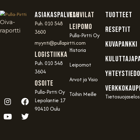
Asiakaspalvelu
Kahvilat
TUOTTEET
Oiva-
Puh. 010 548
Leipomo
RESEPTIT
raportti
3600
Pulla-Pirtti Oy
myynti@pullapirtti.com
KUVAPANKKI
Historia
Logistiikka
KULUTTAJAP
Puh. 010 548
Leipomot
3604
YHTEYSTIED
Arvot ja Visio
OSOITE
VERKKOKAUP
Pulla-Pirtti Oy
Töihin Meille
Tietosuojaselo
Lepolantie 17
90410 Oulu