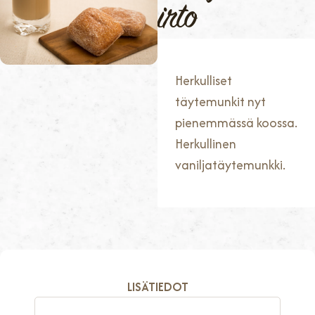
irto
Herkulliset
täytemunkit nyt
pienemmässä koossa.
Herkullinen
vaniljatäytemunkki.
LISÄTIEDOT