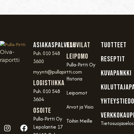
Asiakaspalvelu
Kahvilat
TUOTTEET
Oiva-
Puh. 010 548
Leipomo
RESEPTIT
raportti
3600
Pulla-Pirtti Oy
myynti@pullapirtti.com
KUVAPANKKI
Historia
Logistiikka
KULUTTAJAP
Puh. 010 548
Leipomot
3604
YHTEYSTIED
Arvot ja Visio
OSOITE
VERKKOKAUP
Pulla-Pirtti Oy
Töihin Meille
Tietosuojaselo
Lepolantie 17