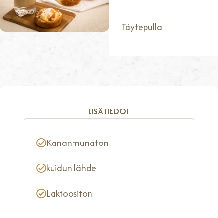
Täytepulla
LISÄTIEDOT
Kananmunaton
kuidun lähde
Laktoositon