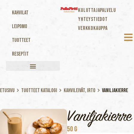
KULUTTAJAPALVELU
Kahvilat
YHTEYSTIEDOT
Leipomo
VERKKOKAUPPA
Tuotteet
Reseptit
Etusivu
Tuotteet katalogi
Kahvileivät, Irto
Vaniljakierre
Vaniljakierre
50 G