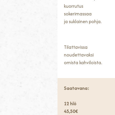
kuorrutus
sokerimassaa
ja suklainen pohja.
Tilattavissa
noudettavaksi
omista kahviloista.
Saatavana:
12 hlö
45,50€