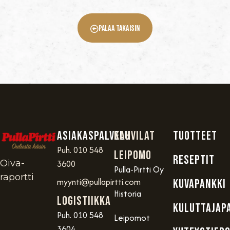
Palaa Takaisin
Asiakaspalvelu
Kahvilat
TUOTTEET
Puh. 010 548
Leipomo
RESEPTIT
Oiva-
3600
Pulla-Pirtti Oy
raportti
myynti@pullapirtti.com
KUVAPANKKI
Historia
Logistiikka
KULUTTAJAP
Puh. 010 548
Leipomot
3604