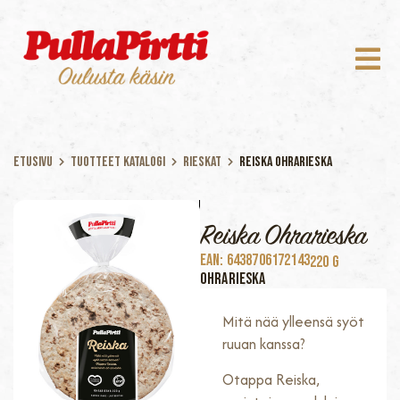
Etusivu
Tuotteet katalogi
Rieskat
Reiska Ohrarieska
Reiska Ohrarieska
EAN: 6438706172143
220 G
Ohrarieska
Mitä nää ylleensä syöt
ruuan kanssa?
Otappa Reiska,