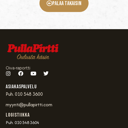
Palaa Takaisin
Oiva-raportti
Asiakaspalvelu
Puh. 010 548 3600
myynti@pullapirtti.com
Logistiikka
Puh. 010 548 3604