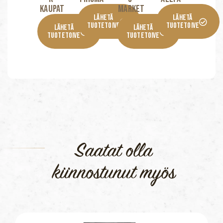
KaupaT
Market
Lähetä
Lähetä
Tuotetoive
Tuotetoive
Lähetä
Lähetä
Tuotetoive
Tuotetoive
Saatat olla
kiinnostunut myös