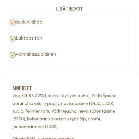
LISÄTIEDOT
kuidun lähde
Laktoositon
voimakassuolainen
AINEKSET
Vesi, OHRA 32% (jauho, täysjyväjauho), VEHNÄjauho,
perunahiutale, rypsiöljy, nostatusaine (E450, E500),
suola, fermentoitu VEHNÄjauho, hiiva, säilöntäaine
(E200), kokonaan kovetettu rypsiöljy, aromi,
jauhonparanne (E300).
Ohraa 58% viljaraaka-aineista.