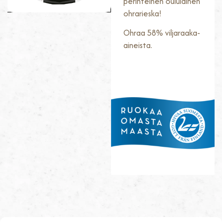
perinteinen oululainen
ohrarieska!
Ohraa 58% viljaraaka-
aineista.