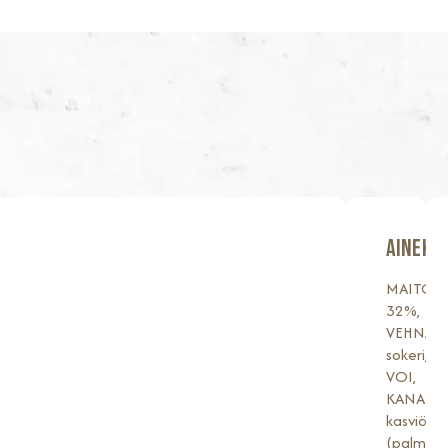
AINEKS
MAITOR
32%,
VEHNÄJ
sokeri,
VOI,
KANANM
kasviöljyt
(palmu,