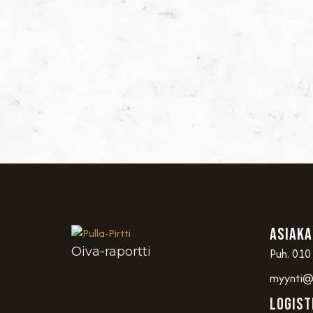
Asiaka
Oiva-raportti
Puh. 010
myynti@p
Logist