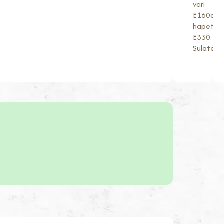
väri
E160a,
hapettu
E330.
Sulatett