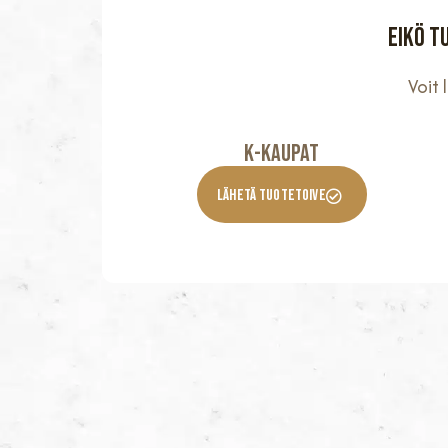
Eikö t
Voit
K-KaupaT
Lähetä Tuotetoive