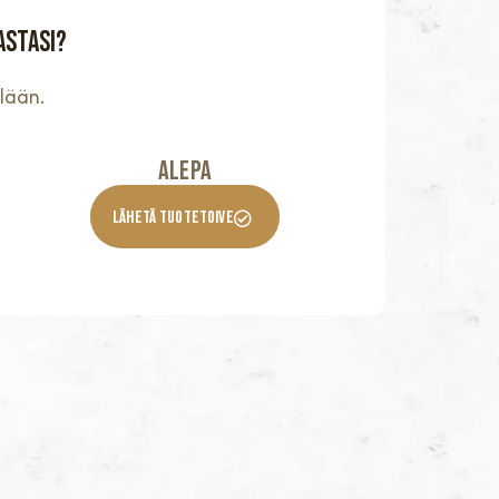
astasi?
lään.
Alepa
Lähetä Tuotetoive