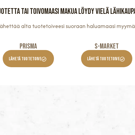
uotetta tai toivomaasi makua löydy vielä lähikaup
 lähettää alta tuotetoiveesi suoraan haluamaasi myymä
Prisma
S-Market
Lähetä Tuotetoive
Lähetä Tuotetoive