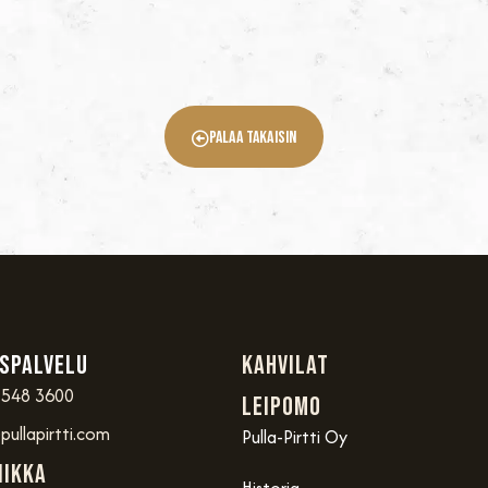
Palaa Takaisin
spalvelu
Kahvilat
 548 3600
Leipomo
ullapirtti.com
Pulla-Pirtti Oy
iikka