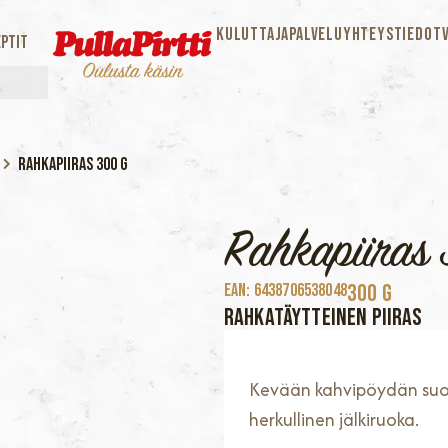
KULUTTAJAPALVELU
YHTEYSTIEDOT
ptit
Rahkapiiras 300 g
Rahkapiiras
300 G
EAN: 6438706538048
RAHKATÄYTTEINEN PIIRAS
Kevään kahvipöydän suos
herkullinen jälkiruoka.