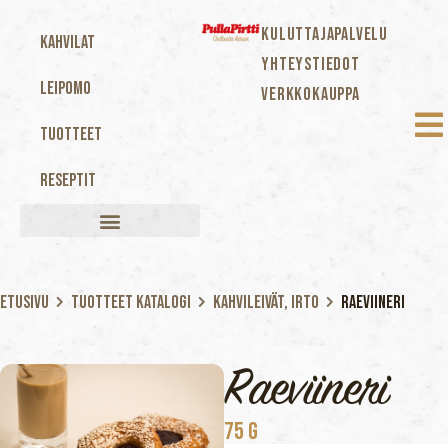
KULUTTAJAPALVELU
Kahvilat
YHTEYSTIEDOT
Leipomo
VERKKOKAUPPA
Tuotteet
Reseptit
Etusivu
Tuotteet katalogi
Kahvileivät, Irto
Raeviineri
Raeviineri
75 G