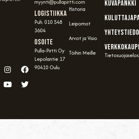
myynti@pullapirtti.com
KUVAPANKKI
Historia
Logistiikka
KULUTTAJAP
Puh. 010 548
Leipomot
3604
YHTEYSTIED
Arvot ja Visio
OSOITE
VERKKOKAUP
Pulla-Pirtti Oy
Töihin Meille
Tietosuojaselo
Lepolantie 17
90410 Oulu