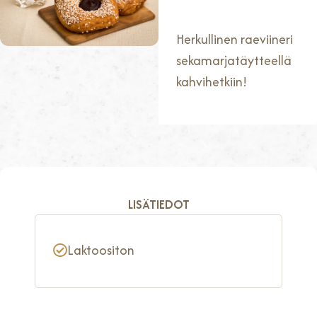
Herkullinen raeviineri
sekamarjatäytteellä
kahvihetkiin!
LISÄTIEDOT
Laktoositon