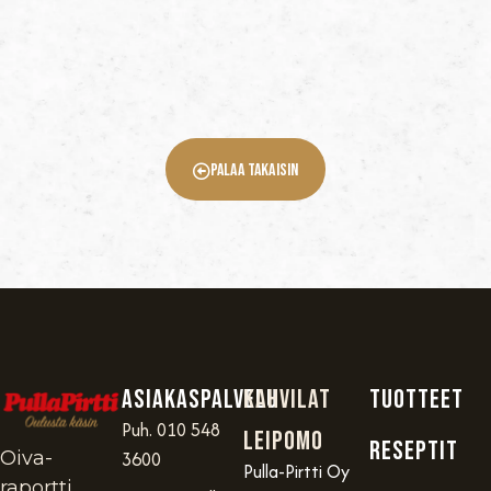
Palaa Takaisin
Asiakaspalvelu
Kahvilat
TUOTTEET
Puh. 010 548
Leipomo
RESEPTIT
Oiva-
3600
Pulla-Pirtti Oy
raportti