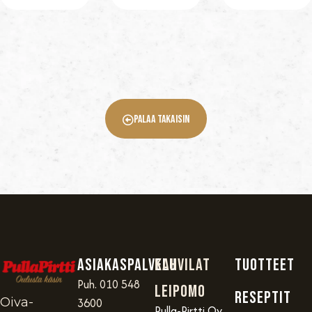
Palaa Takaisin
Asiakaspalvelu
Kahvilat
TUOTTEET
Puh. 010 548
Leipomo
RESEPTIT
Oiva-
3600
Pulla-Pirtti Oy