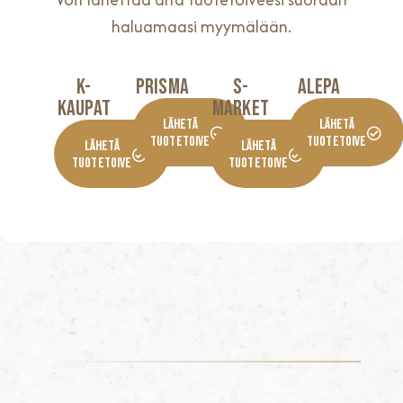
haluamaasi myymälään.
K-
Prisma
S-
Alepa
KaupaT
Market
Lähetä
Lähetä
Tuotetoive
Tuotetoive
Lähetä
Lähetä
Tuotetoive
Tuotetoive