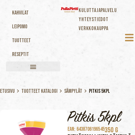
KULUTTAJAPALVELU
Kahvilat
YHTEYSTIEDOT
Leipomo
VERKKOKAUPPA
Tuotteet
Reseptit
Etusivu
Tuotteet katalogi
Sämpylät
Pitkis 5kpl
Pitkis 5kpl
350 G
EAN: 6438706196545