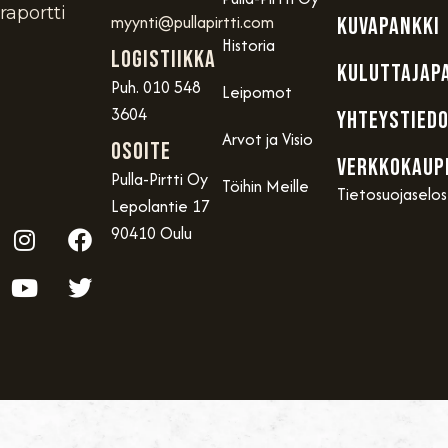
raportti
myynti@pullapirtti.com
KUVAPANKKI
Historia
Logistiikka
KULUTTAJAP
Puh. 010 548
Leipomot
3604
YHTEYSTIED
Arvot ja Visio
OSOITE
VERKKOKAUP
Pulla-Pirtti Oy
Töihin Meille
Tietosuojaselo
Lepolantie 17
90410 Oulu