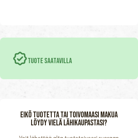
TUOTE SAATAVILLA
Eikö tuotetta tai toivomaasi makua
löydy vielä lähikaupastasi?
Voit lähettää alta tuotetoiveesi suoraan