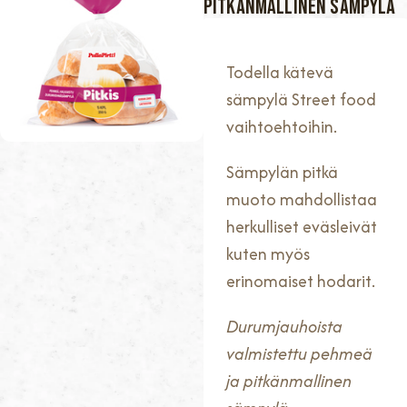
PITKÄNMALLINEN SÄMPYLÄ
Todella kätevä
sämpylä Street food
vaihtoehtoihin.
Sämpylän pitkä
muoto mahdollistaa
herkulliset eväsleivät
kuten myös
erinomaiset hodarit.
Durumjauhoista
valmistettu pehmeä
ja pitkänmallinen