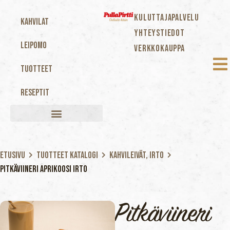
KULUTTAJAPALVELU
Kahvilat
YHTEYSTIEDOT
Leipomo
VERKKOKAUPPA
Tuotteet
Reseptit
Etusivu
Tuotteet katalogi
Kahvileivät, Irto
Pitkäviineri aprikoosi irto
Pitkäviineri