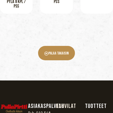
PYLÄ 8 KPL /
PSS
PSS
Palaa Takaisin
Asiakaspalvelu
Kahvilat
TUOTTEET