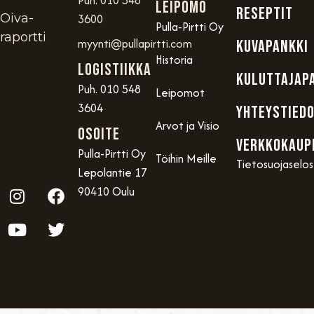
Puh. 010 548
Leipomo
RESEPTIT
Oiva-
3600
Pulla-Pirtti Oy
raportti
myynti@pullapirtti.com
KUVAPANKKI
Historia
Logistiikka
KULUTTAJAP
Puh. 010 548
Leipomot
3604
YHTEYSTIED
Arvot ja Visio
OSOITE
VERKKOKAUP
Pulla-Pirtti Oy
Töihin Meille
Tietosuojaselo
Lepolantie 17
90410 Oulu