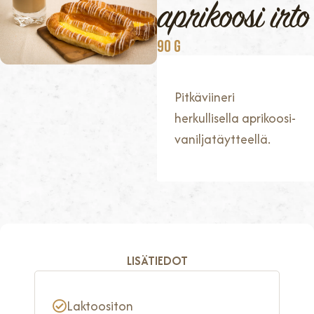
aprikoosi irto
90 G
Pitkäviineri
herkullisella aprikoosi-
vaniljatäytteellä.
LISÄTIEDOT
Laktoositon