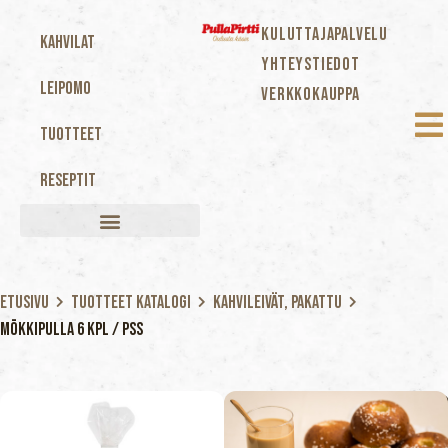
KULUTTAJAPALVELU
Kahvilat
YHTEYSTIEDOT
Leipomo
VERKKOKAUPPA
Tuotteet
Reseptit
Etusivu
Tuotteet katalogi
Kahvileivät, Pakattu
Mökkipulla 6 kpl / pss
Mökkipulla 6