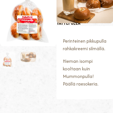
kpl / pss
390 G
EAN: 6438706274649
TÄYTEPULLA
Perinteinen pikkupulla
rahkakreemi silmällä.
Hieman isompi
kooltaan kuin
Mummonpulla!
Päällä raesokeria.