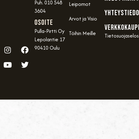
Puh. 010 548
Leipomot
3604
YHTEYSTIED
Arvot ja Visio
OSOITE
VERKKOKAUP
Pulla-Pirtti Oy
Töihin Meille
Tietosuojaselo
Lepolantie 17
90410 Oulu