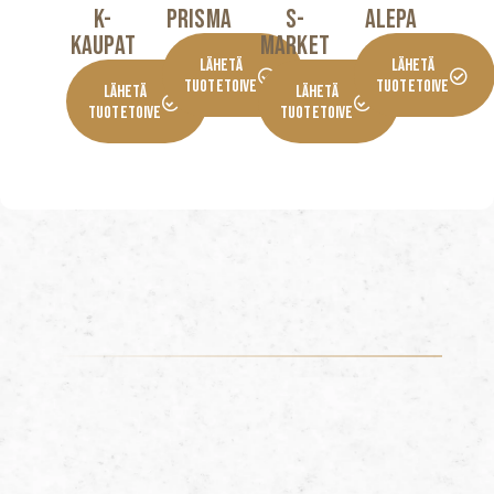
K-
Prisma
S-
Alepa
KaupaT
Market
Lähetä
Lähetä
Tuotetoive
Tuotetoive
Lähetä
Lähetä
Tuotetoive
Tuotetoive