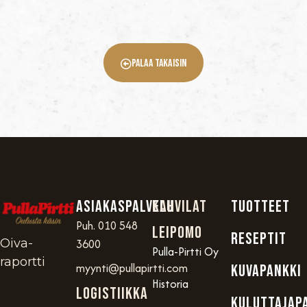
Palaa Takaisin
Asiakaspalvelu
Kahvilat
TUOTTEET
Puh. 010 548
Leipomo
RESEPTIT
Oiva-
3600
Pulla-Pirtti Oy
raportti
myynti@pullapirtti.com
KUVAPANKKI
Historia
Logistiikka
KULUTTAJAP