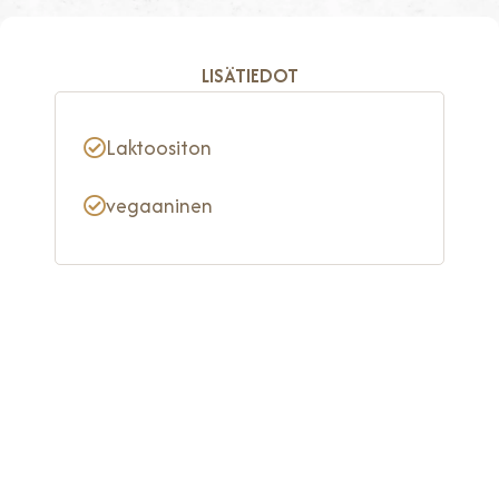
LISÄTIEDOT
Laktoositon
vegaaninen