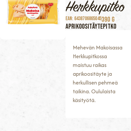
Herkkupitko
390 G
EAN: 6438706865045
Aprikoositäytepitko
Mehevän Makoisassa
Herkkupitkossa
maistuu raikas
aprikoositäyte ja
herkullisen pehmeä
taikina. Oululaista
käsityötä.