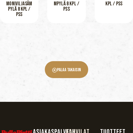
MONIVILJASÄM
MPYLÄ 8 KPL /
KPL / PSS
PYLÄ 8 KPL /
PSS
PSS
Palaa Takaisin
Asiakaspalvelu
Kahvilat
TUOTTEET