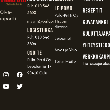
Puh. 010 548
Leipomo
RESEPTIT
Oiva-
3600
Pulla-Pirtti Oy
raportti
myynti@pullapirtti.com
KUVAPANKKI
Historia
Logistiikka
KULUTTAJAP
Puh. 010 548
Leipomot
3604
YHTEYSTIED
Arvot ja Visio
OSOITE
VERKKOKAUP
Pulla-Pirtti Oy
Töihin Meille
Tietosuojaselo
Lepolantie 17
90410 Oulu