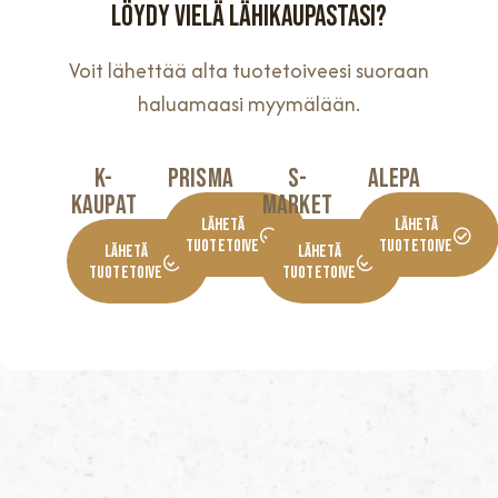
löydy vielä lähikaupastasi?
Voit lähettää alta tuotetoiveesi suoraan
haluamaasi myymälään.
K-
Prisma
S-
Alepa
KaupaT
Market
Lähetä
Lähetä
Tuotetoive
Tuotetoive
Lähetä
Lähetä
Tuotetoive
Tuotetoive