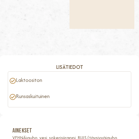
LISÄTIEDOT
Laktoositon
Runsaskuituinen
AINEKSET
VEHNÄjauho, vesi, sokerisiirappi, RUIS (täysjyväjauho,