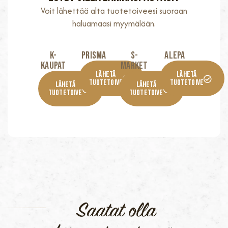
Voit lähettää alta tuotetoiveesi suoraan
haluamaasi myymälään.
K-
Prisma
S-
Alepa
KaupaT
Market
Lähetä
Lähetä
Tuotetoive
Tuotetoive
Lähetä
Lähetä
Tuotetoive
Tuotetoive
Saatat olla