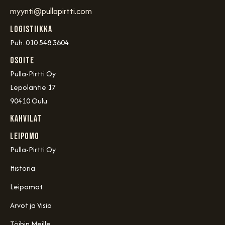
myynti@pullapirtti.com
Logistiikka
Puh. 010 548 3604
OSOITE
Pulla-Pirtti Oy
Lepolantie 17
90410 Oulu
Kahvilat
Leipomo
Pulla-Pirtti Oy
Historia
Leipomot
Arvot ja Visio
Töihin Meille