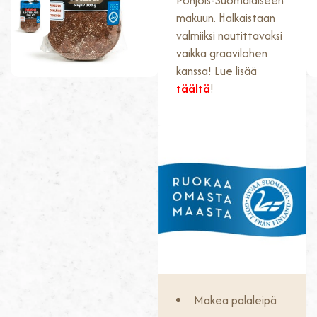
Pohjois-Suomalaiseen
makuun. Halkaistaan
valmiiksi nautittavaksi
vaikka graavilohen
kanssa! Lue lisää
täältä
!
Makea palaleipä