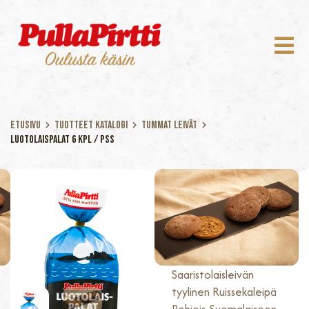
Etusivu
Tuotteet katalogi
Tummat Leivät
Luotolaispalat 6 kpl / pss
Luotolaispalat 6 kpl
/ pss
EAN: 6438706113641
300 G
Saaristolaisleivän
tyylinen Ruissekaleipä