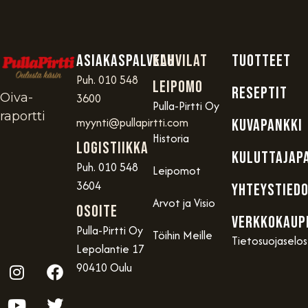
Asiakaspalvelu
Kahvilat
TUOTTEET
Puh. 010 548
Leipomo
RESEPTIT
Oiva-
3600
Pulla-Pirtti Oy
raportti
myynti@pullapirtti.com
KUVAPANKKI
Historia
Logistiikka
KULUTTAJAP
Puh. 010 548
Leipomot
3604
YHTEYSTIED
Arvot ja Visio
OSOITE
VERKKOKAUP
Pulla-Pirtti Oy
Töihin Meille
Tietosuojaselo
Lepolantie 17
90410 Oulu