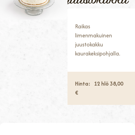
juustokakku
Raikas
limenmakuinen
juustokakku
kaurakeksipohjalla.
Hinta:
12 hlö
38,00
€