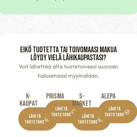
Eikö tuotetta tai toivomaasi makua
löydy vielä lähikaupastasi?
Voit lähettää alta tuotetoiveesi suoraan
haluamaasi myymälään.
K-
Prisma
S-
Alepa
KaupaT
Market
Lähetä
Lähetä
Tuotetoive
Tuotetoive
Lähetä
Lähetä
Tuotetoive
Tuotetoive