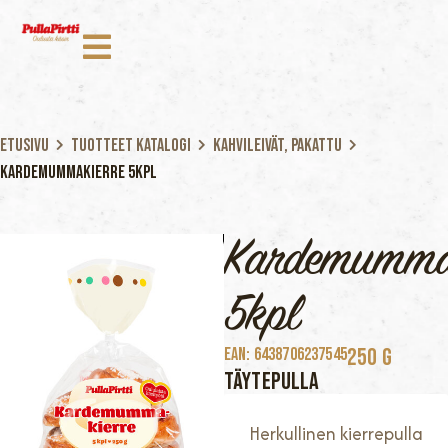
Etusivu
Tuotteet katalogi
Kahvileivät, Pakattu
Kardemummakierre 5kpl
Kardemumma
5kpl
250 G
EAN: 6438706237545
TÄYTEPULLA
Herkullinen kierrepulla