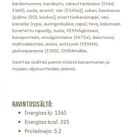
kardemumma, kasvikuitu, sakeuttamisaine (E466,
E460), suola, aromit, väri (E160a)], sokeri, kasvirasva
[palmu (SG), kookos], inverttisokerisiirappi, vesi,
kasviöljy (rypsi, auringonkukka, rapsi), hiiva, kokonaan
kovetettu rapsiöljy, suola, VEHNÄgluteeni,
kasviproteiini, emulgointiaine (E472e), dekstroosi,
maltodekstriini, aromi, entsyymi (VEHNÄ),
jauhonparanne (E300), OHRAmallas.
Saattaa sisältää pieniä määriä kananmunan ja
muiden viljatuotteiden jäämiä.
Ravintosisältö:
Energiaa kj: 1363
Energiaa kcal: 325
Proteiineja: 5.2