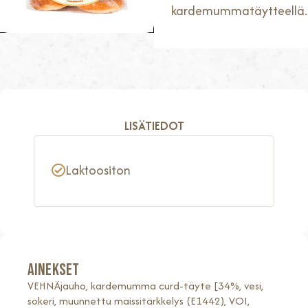
kardemummatäytteellä.
LISÄTIEDOT
Laktoositon
AINEKSET
VEHNÄjauho, kardemumma curd-täyte [34%, vesi,
sokeri, muunnettu maissitärkkelys (E1442), VOI,