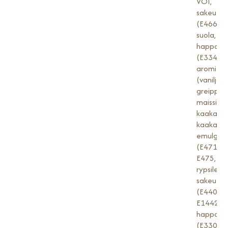
VOI,
sakeutta
(E466),
suola,
happamu
(E334),
aromi
(vanilja/va
greippi,
maissitär
kaakaom
kaakaoja
emulgoin
(E471,
E475,
rypsilesiti
sakeutta
(E440,
E1442),
happamu
(E330,