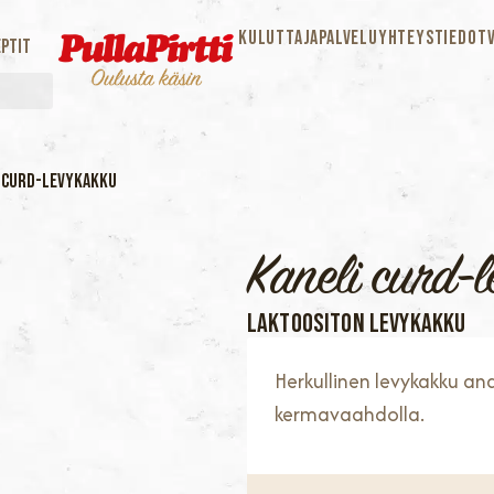
KULUTTAJAPALVELU
YHTEYSTIEDOT
ptit
 curd-levykakku
Kaneli curd-
LAKTOOSITON LEVYKAKKU
Herkullinen levykakku ana
kermavaahdolla.