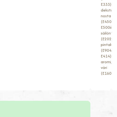
E333),
dekstroos
nostatus
(E450,
E500ii),
säilöntä
(E202),
pintakäsi
(E904,
E414),
aromi,
väri
(E160a).