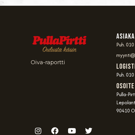
Asiaka
Puh. 010
myynti@p
Oiva-raportti
Logist
Puh. 010
OSOITE
Pulla-Pir
Lepolant
90410 O