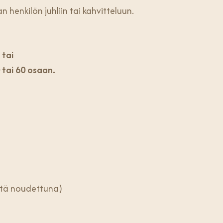
henkilön juhliin tai kahvitteluun.
tai
 tai 60 osaan.
estä noudettuna)