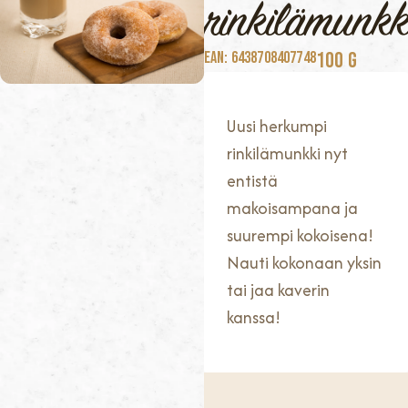
rinkilämunkk
100 G
EAN: 6438708407748
Uusi herkumpi
rinkilämunkki nyt
entistä
makoisampana ja
suurempi kokoisena!
Nauti kokonaan yksin
tai jaa kaverin
kanssa!