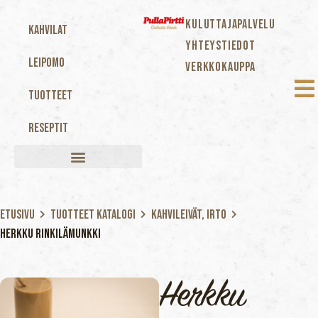
KULUTTAJAPALVELU
Kahvilat
YHTEYSTIEDOT
Leipomo
VERKKOKAUPPA
Tuotteet
Reseptit
Etusivu
Tuotteet katalogi
Kahvileivät, Irto
Herkku rinkilämunkki
Herkku