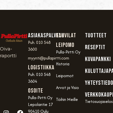
Asiakaspalvelu
Kahvilat
TUOTTEET
Puh. 010 548
Leipomo
RESEPTIT
Oiva-
3600
Pulla-Pirtti Oy
raportti
myynti@pullapirtti.com
KUVAPANKKI
Historia
Logistiikka
KULUTTAJAP
Puh. 010 548
Leipomot
3604
YHTEYSTIED
Arvot ja Visio
OSOITE
VERKKOKAUP
Pulla-Pirtti Oy
Töihin Meille
Tietosuojaselo
Lepolantie 17
90410 Oulu