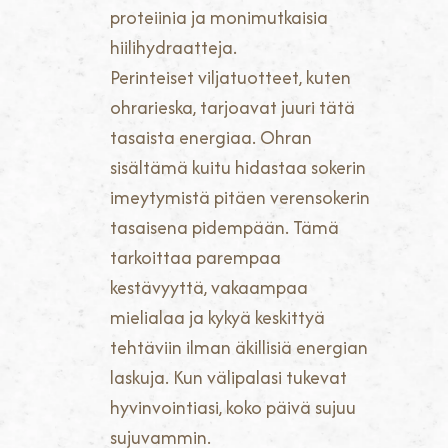
proteiinia ja monimutkaisia
hiilihydraatteja.
Perinteiset viljatuotteet, kuten
ohrarieska, tarjoavat juuri tätä
tasaista energiaa. Ohran
sisältämä kuitu hidastaa sokerin
imeytymistä pitäen verensokerin
tasaisena pidempään. Tämä
tarkoittaa parempaa
kestävyyttä, vakaampaa
mielialaa ja kykyä keskittyä
tehtäviin ilman äkillisiä energian
laskuja. Kun välipalasi tukevat
hyvinvointiasi, koko päivä sujuu
sujuvammin.