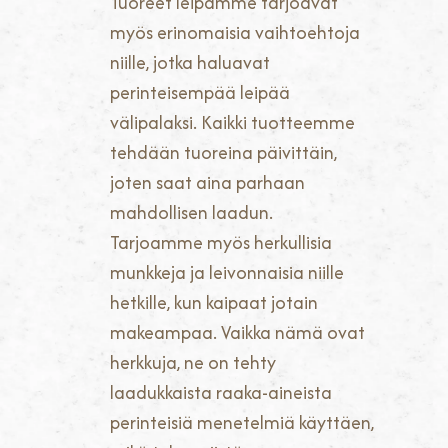
Tuoreet leipämme tarjoavat
myös erinomaisia vaihtoehtoja
niille, jotka haluavat
perinteisempää leipää
välipalaksi. Kaikki tuotteemme
tehdään tuoreina päivittäin,
joten saat aina parhaan
mahdollisen laadun.
Tarjoamme myös herkullisia
munkkeja ja leivonnaisia niille
hetkille, kun kaipaat jotain
makeampaa. Vaikka nämä ovat
herkkuja, ne on tehty
laadukkaista raaka-aineista
perinteisiä menetelmiä käyttäen,