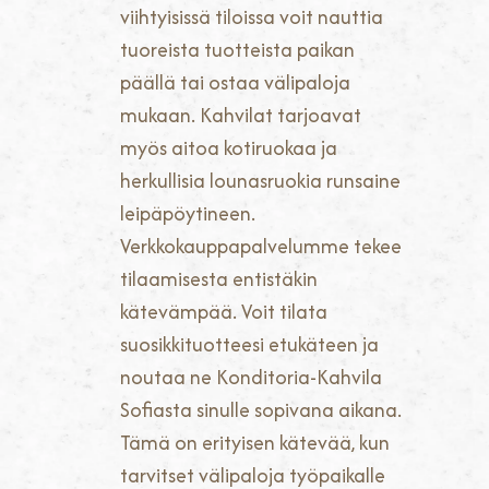
viihtyisissä tiloissa voit nauttia
tuoreista tuotteista paikan
päällä tai ostaa välipaloja
mukaan. Kahvilat tarjoavat
myös aitoa kotiruokaa ja
herkullisia lounasruokia runsaine
leipäpöytineen.
Verkkokauppapalvelumme tekee
tilaamisesta entistäkin
kätevämpää. Voit tilata
suosikkituotteesi etukäteen ja
noutaa ne Konditoria-Kahvila
Sofiasta sinulle sopivana aikana.
Tämä on erityisen kätevää, kun
tarvitset välipaloja työpaikalle