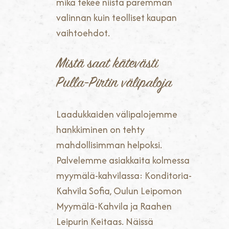
mikä tekee niistä paremman
valinnan kuin teolliset kaupan
vaihtoehdot.
Mistä saat kätevästi
Pulla-Pirtin välipaloja
Laadukkaiden välipalojemme
hankkiminen on tehty
mahdollisimman helpoksi.
Palvelemme asiakkaita kolmessa
myymälä-kahvilassa: Konditoria-
Kahvila Sofia, Oulun Leipomon
Myymälä-Kahvila ja Raahen
Leipurin Keitaas. Näissä