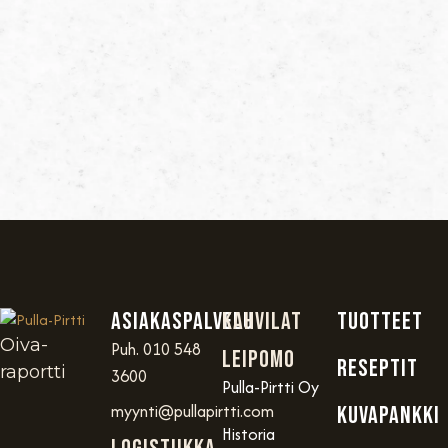
Asiakaspalvelu
Kahvilat
TUOTTEET
Oiva-
Puh. 010 548
Leipomo
RESEPTIT
raportti
3600
Pulla-Pirtti Oy
myynti@pullapirtti.com
KUVAPANKKI
Historia