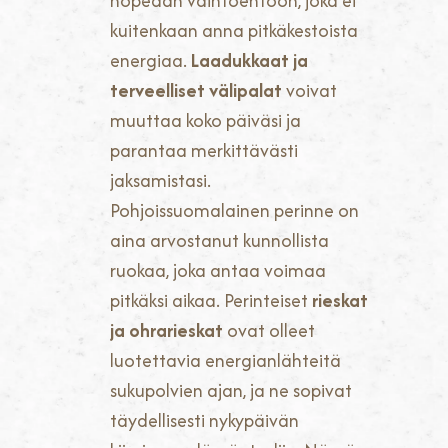
nopeaan vaihtoehtoon, joka ei
kuitenkaan anna pitkäkestoista
energiaa.
Laadukkaat ja
terveelliset välipalat
voivat
muuttaa koko päiväsi ja
parantaa merkittävästi
jaksamistasi.
Pohjoissuomalainen perinne on
aina arvostanut kunnollista
ruokaa, joka antaa voimaa
pitkäksi aikaa. Perinteiset
rieskat
ja ohrarieskat
ovat olleet
luotettavia energianlähteitä
sukupolvien ajan, ja ne sopivat
täydellisesti nykypäivän