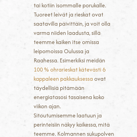
tai kotiin isommalle porukalle.
Tuoreet leivät ja rieskat ovat
saatavilla päivittäin, ja voit olla
varma niiden laadusta, sillä
teemme kaiken itse omissa
leipomoissa Oulussa ja
Raahessa. Esimerkiksi meidän
100 % ohrarieskat kätevästi 6
kappaleen pakkauksessa
ovat
täydellisiä pitämään
energiatasosi tasaisena koko
viikon ajan.
Sitoutumisemme laatuun ja
perinteisiin näkyy kaikessa, mitä
teemme. Kolmannen sukupolven