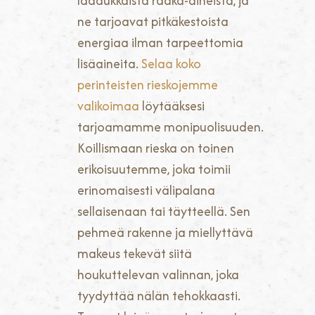
laadukkaista raaka-aineista, ja
ne tarjoavat pitkäkestoista
energiaa ilman tarpeettomia
lisäaineita.
Selaa koko
perinteisten rieskojemme
valikoimaa
löytääksesi
tarjoamamme monipuolisuuden.
Koillismaan rieska on toinen
erikoisuutemme, joka toimii
erinomaisesti välipalana
sellaisenaan tai täytteellä. Sen
pehmeä rakenne ja miellyttävä
makeus tekevät siitä
houkuttelevan valinnan, joka
tyydyttää nälän tehokkaasti.