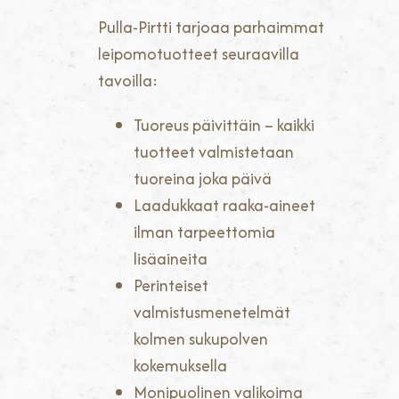
Pulla-Pirtti tarjoaa parhaimmat
leipomotuotteet seuraavilla
tavoilla:
Tuoreus päivittäin – kaikki
tuotteet valmistetaan
tuoreina joka päivä
Laadukkaat raaka-aineet
ilman tarpeettomia
lisäaineita
Perinteiset
valmistusmenetelmät
kolmen sukupolven
kokemuksella
Monipuolinen valikoima