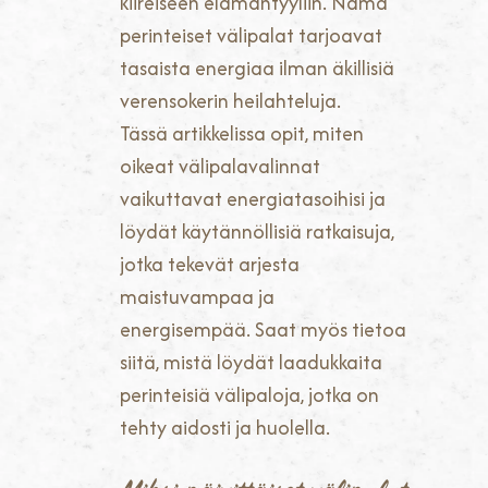
kiireiseen elämäntyyliin. Nämä
perinteiset välipalat tarjoavat
tasaista energiaa ilman äkillisiä
verensokerin heilahteluja.
Tässä artikkelissa opit, miten
oikeat välipalavalinnat
vaikuttavat energiatasoihisi ja
löydät käytännöllisiä ratkaisuja,
jotka tekevät arjesta
maistuvampaa ja
energisempää. Saat myös tietoa
siitä, mistä löydät laadukkaita
perinteisiä välipaloja, jotka on
tehty aidosti ja huolella.