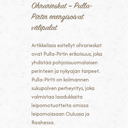
Ohrarieskat – Pulla-
Pirtin energisoivat
välipalat
Artikkelissa esitellyt ohrarieskat
ovat Pulla-Pirtin erikoisuus, joka
yhdistää pohjoissuomalaisen
perinteen ja nykyajan tarpeet.
Pulla-Pirtti on kolmannen
sukupolven perheyritys, joka
valmistaa laadukkaita
leipomotuotteita omissa
leipomoissaan Oulussa ja
Raahessa.