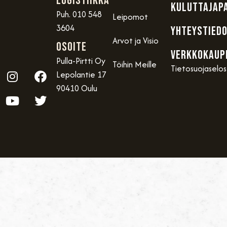
Logistiikka
KULUTTAJAP
Puh. 010 548
Leipomot
3604
YHTEYSTIED
Arvot ja Visio
OSOITE
VERKKOKAUP
Pulla-Pirtti Oy
Töihin Meille
Tietosuojaselo
Lepolantie 17
90410 Oulu