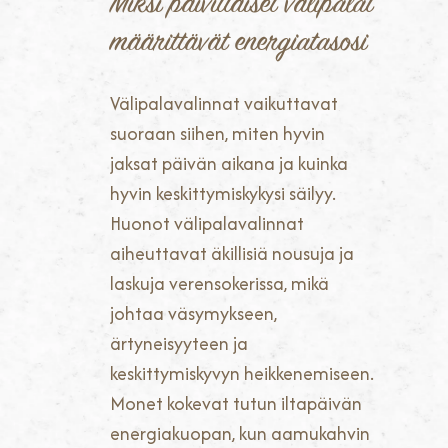
Miksi päivittäiset välipalat
määrittävät energiatasosi
Välipalavalinnat vaikuttavat
suoraan siihen, miten hyvin
jaksat päivän aikana ja kuinka
hyvin keskittymiskykysi säilyy.
Huonot välipalavalinnat
aiheuttavat äkillisiä nousuja ja
laskuja verensokerissa, mikä
johtaa väsymykseen,
ärtyneisyyteen ja
keskittymiskyvyn heikkenemiseen.
Monet kokevat tutun iltapäivän
energiakuopan, kun aamukahvin