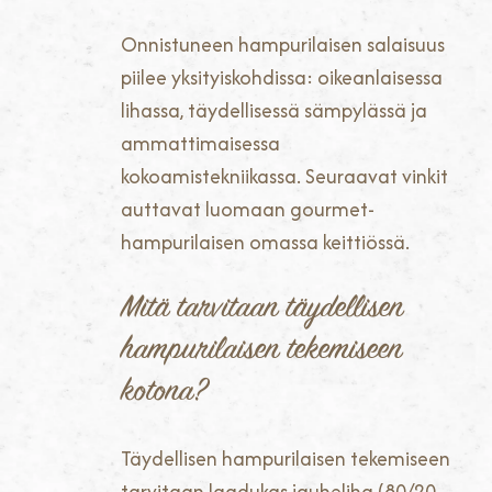
Onnistuneen hampurilaisen salaisuus
piilee yksityiskohdissa: oikeanlaisessa
lihassa, täydellisessä sämpylässä ja
ammattimaisessa
kokoamistekniikassa. Seuraavat vinkit
auttavat luomaan gourmet-
hampurilaisen omassa keittiössä.
Mitä tarvitaan täydellisen
hampurilaisen tekemiseen
kotona?
Täydellisen hampurilaisen tekemiseen
tarvitaan laadukas jauheliha (80/20-