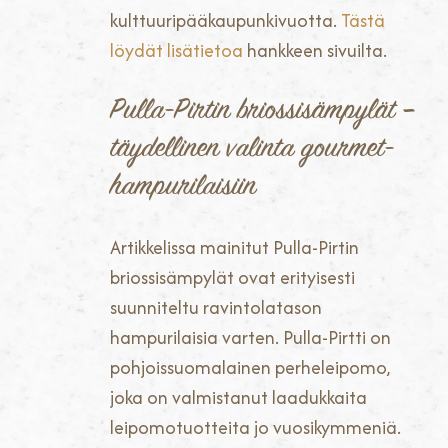
kulttuuripääkaupunkivuotta.
Tästä
löydät lisätietoa
hankkeen sivuilta.
Pulla-Pirtin briossisämpylät –
täydellinen valinta gourmet-
hampurilaisiin
Artikkelissa mainitut Pulla-Pirtin
briossisämpylät ovat erityisesti
suunniteltu ravintolatason
hampurilaisia varten. Pulla-Pirtti on
pohjoissuomalainen perheleipomo,
joka on valmistanut laadukkaita
leipomotuotteita jo vuosikymmeniä.