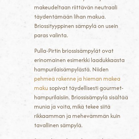
makeudeltaan riittävän neutraali
täydentämään lihan makua.
Briossityyppinen sämpylä on usein
paras valinta.
Pulla-Pirtin briossisämpylät ovat
erinomainen esimerkki laadukkaasta
hampurilaisämpylästä. Niiden
pehmeä rakenne ja hieman makea
maku
sopivat täydellisesti gourmet-
hampurilaisiin. Briossisämpylä sisältää
munia ja voita, mikä tekee siitä
rikkaamman ja mehevämmän kuin
tavallinen sämpylä.