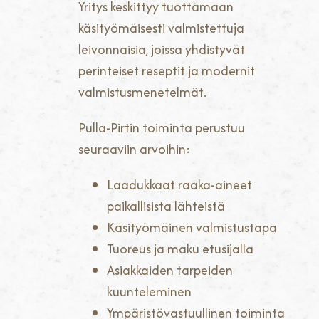
Yritys keskittyy tuottamaan
käsityömäisesti valmistettuja
leivonnaisia, joissa yhdistyvät
perinteiset reseptit ja modernit
valmistusmenetelmät.
Pulla-Pirtin toiminta perustuu
seuraaviin arvoihin:
Laadukkaat raaka-aineet
paikallisista lähteistä
Käsityömäinen valmistustapa
Tuoreus ja maku etusijalla
Asiakkaiden tarpeiden
kuunteleminen
Ympäristövastuullinen toiminta