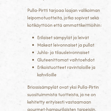
Pulla-Pirtti tarjoaa laajan valikoiman
leipomotuotteita, jotka sopivat sekä
kotikäyttöön että ammattikeittiöihin:
Erilaiset sämpylät ja leivät
Makeat leivonnaiset ja pullat
Juhla- ja tilausleivonnaiset
Gluteenittomat vaihtoehdot
Erikoistuotteet ravintoloille ja
kahviloille
Briossisämpylät ovat yksi Pulla-Pirtin
suosituimmista tuotteista, ja ne on
kehitetty erityisesti vastaamaan
gourmet-hampurilaisten tarpeisiin.