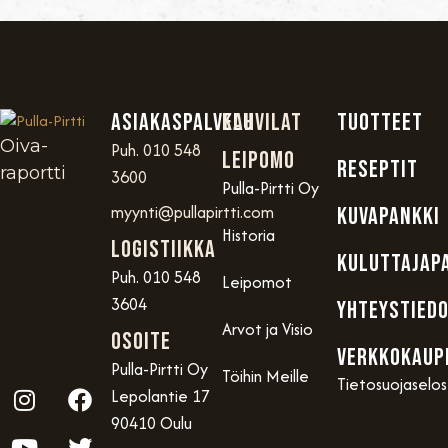
Asiakaspalvelu
Kahvilat
TUOTTEET
Oiva-
Puh. 010 548
Leipomo
RESEPTIT
raportti
3600
Pulla-Pirtti Oy
myynti@pullapirtti.com
KUVAPANKKI
Historia
Logistiikka
KULUTTAJAP
Puh. 010 548
Leipomot
3604
YHTEYSTIED
Arvot ja Visio
OSOITE
VERKKOKAUP
Pulla-Pirtti Oy
Töihin Meille
Tietosuojaselo
Lepolantie 17
90410 Oulu