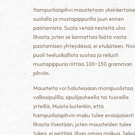
Hampurilaispihvi maustetaan yksinkertaise
suolalla ja mustapippurilla juuri ennen
paistamista. Suola vetää nesteitä ulos
lihasta, joten se kannattaa lisätä vasta
paistamisen yhteydessä, ei etukäteen. Noi
puoli teelusikallista suolaa ja reilusti
mustapippuria riittää 100–150 gramman
pihviin.
Mausteita voi halutessaan monipuolistaa
valkosipulilla, sipulijauheella tai tuoreilla
yrteillä. Muista kuitenkin, että
hampurilaispihvin maku tulee ensisijaisesti
lihasta itsestään, joten mausteiden tulee
tukea, ei peittää, lihan omaa makua. Seko