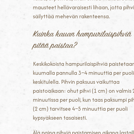
mausteet hellävaraisesti lihaan, jotta pihv
säilyttää mehevän rakenteensa.
Kuinka kauan hampurilaispihviä
pitää paistaa?
Keskikokoista hampurilaispihviä paistetaa
kuumalla pannulla 3–4 minuuttia per puoli
keskitulella. Pihvin paksuus vaikuttaa
paistoaikaan: ohut pihvi (1 cm) on valmis
minuutissa per puoli, kun taas paksumpi pi
(2 cm) tarvitsee 4–5 minuuttia per puoli
kypsyäkseen tasaisesti.
Älä paina pihviä paistamisen aikana lastall