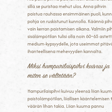
sillä se puristaa mehut ulos. Anna pihvin
paistua rauhassa ensimmäinen puoli, kunn
pohja on ruskistunut kunnolla. Käännä pihv
vain kerran paistamisen aikana. Valmiin pi
sisälämpötilan tulisi olla noin 60–65 astet
medium-kypsyydelle, jota useimmat pitäv
ihanteellisena mehevyyden kannalta.
Miksi hampurilaispihvi kuivuu ja
miten se vältetään?
Hampurilaispihvi kuivuu yleensä liian kuu
paistolämpötilan, liiallisen kääntelemisen 
väärän lihan takia. Liian kuuma pannu