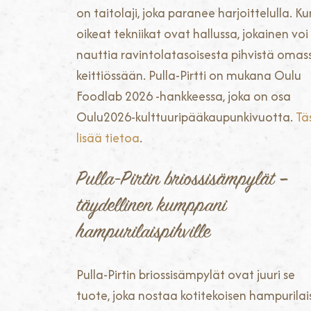
on taitolaji, joka paranee harjoittelulla. Ku
oikeat tekniikat ovat hallussa, jokainen voi
nauttia ravintolatasoisesta pihvistä omas
keittiössään. Pulla-Pirtti on mukana Oulu
Foodlab 2026 -hankkeessa, joka on osa
Oulu2026-kulttuuripääkaupunkivuotta.
Tä
lisää tietoa
.
Pulla-Pirtin briossisämpylät –
täydellinen kumppani
hampurilaispihville
Pulla-Pirtin briossisämpylät ovat juuri se
tuote, joka nostaa kotitekoisen hampurilai