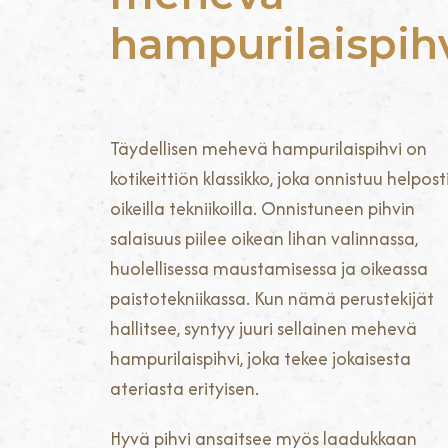
hampurilaispih
Täydellisen mehevä hampurilaispihvi on
kotikeittiön klassikko, joka onnistuu helpost
oikeilla tekniikoilla. Onnistuneen pihvin
salaisuus piilee oikean lihan valinnassa,
huolellisessa maustamisessa ja oikeassa
paistotekniikassa. Kun nämä perustekijät
hallitsee, syntyy juuri sellainen mehevä
hampurilaispihvi, joka tekee jokaisesta
ateriasta erityisen.
Hyvä pihvi ansaitsee myös laadukkaan