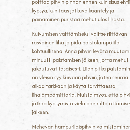
polttaa pihvin pinnan ennen kuin sisus ehti
kypsyä, kun taas jatkuva kääntely ja
painaminen puristaa mehut ulos lihasta.
Kuivumisen välttämiseksi valitse riittävän
rasvainen liha ja pidä paistolämpötila
kohtuullisena. Anna pihvin levätä muuta
minuutti paistamisen jälkeen, jotta mehut
jakautuvat tasaisesti. Liian pitkä paistami
on yleisin syy kuivaan pihviin, joten seuraa
aikaa tarkkaan ja käytä tarvittaessa
lihalämpömittaria. Muista myös, että pihv
jatkaa kypsymistä vielä pannulta ottamis
jälkeen.
Mehevän hampurilaispihvin valmistamine