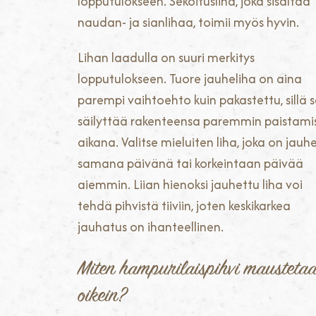
lopputulokseen. Sekoitusliha, joka sisältää
naudan- ja sianlihaa, toimii myös hyvin.
Lihan laadulla on suuri merkitys
lopputulokseen. Tuore jauheliha on aina
parempi vaihtoehto kuin pakastettu, sillä 
säilyttää rakenteensa paremmin paistami
aikana. Valitse mieluiten liha, joka on jauh
samana päivänä tai korkeintaan päivää
aiemmin. Liian hienoksi jauhettu liha voi
tehdä pihvistä tiiviin, joten keskikarkea
jauhatus on ihanteellinen.
Miten hampurilaispihvi mausteta
oikein?