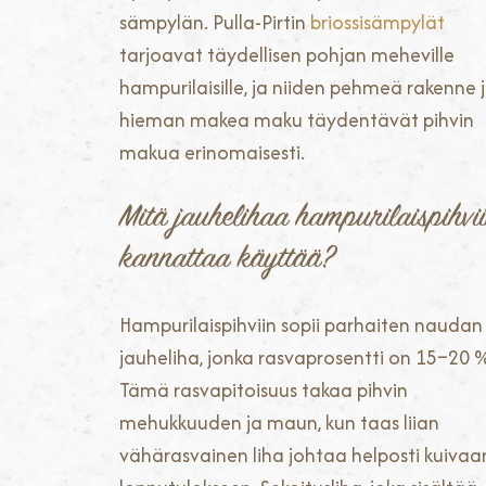
sämpylän. Pulla-Pirtin
briossisämpylät
tarjoavat täydellisen pohjan meheville
hampurilaisille, ja niiden pehmeä rakenne 
hieman makea maku täydentävät pihvin
makua erinomaisesti.
Mitä jauhelihaa hampurilaispihvi
kannattaa käyttää?
Hampurilaispihviin sopii parhaiten naudan
jauheliha, jonka rasvaprosentti on 15–20 
Tämä rasvapitoisuus takaa pihvin
mehukkuuden ja maun, kun taas liian
vähärasvainen liha johtaa helposti kuivaa