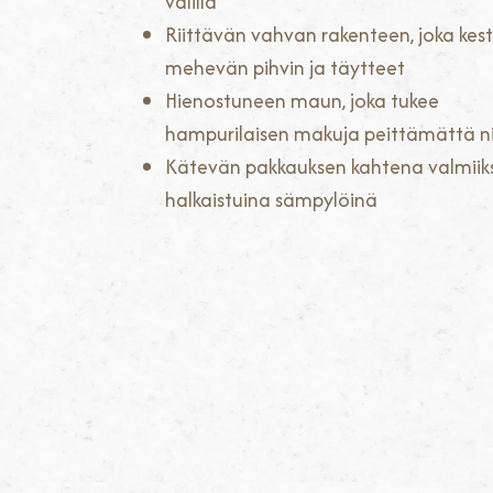
välillä
Riittävän vahvan rakenteen, joka kes
mehevän pihvin ja täytteet
Hienostuneen maun, joka tukee
hampurilaisen makuja peittämättä ni
Kätevän pakkauksen kahtena valmiiks
halkaistuina sämpylöinä