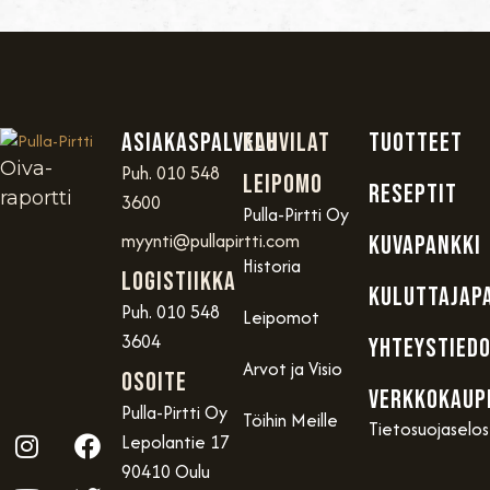
Asiakaspalvelu
Kahvilat
TUOTTEET
Oiva-
Puh. 010 548
Leipomo
RESEPTIT
raportti
3600
Pulla-Pirtti Oy
myynti@pullapirtti.com
KUVAPANKKI
Historia
Logistiikka
KULUTTAJAP
Puh. 010 548
Leipomot
3604
YHTEYSTIED
Arvot ja Visio
OSOITE
VERKKOKAUP
Pulla-Pirtti Oy
Töihin Meille
Tietosuojaselo
Lepolantie 17
90410 Oulu