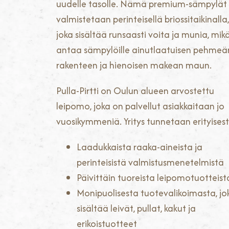
uudelle tasolle. Nämä premium-sämpylät
valmistetaan perinteisellä briossitaikinalla,
joka sisältää runsaasti voita ja munia, mik
antaa sämpylöille ainutlaatuisen pehmeä
rakenteen ja hienoisen makean maun.
Pulla-Pirtti on Oulun alueen arvostettu
leipomo, joka on palvellut asiakkaitaan jo
vuosikymmeniä. Yritys tunnetaan erityisest
Laadukkaista raaka-aineista ja
perinteisistä valmistusmenetelmistä
Päivittäin tuoreista leipomotuotteist
Monipuolisesta tuotevalikoimasta, jo
sisältää leivät, pullat, kakut ja
erikoistuotteet