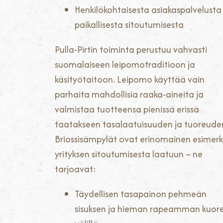
Henkilökohtaisesta asiakaspalvelusta 
paikallisesta sitoutumisesta
Pulla-Pirtin toiminta perustuu vahvasti
suomalaiseen leipomotraditioon ja
käsityötaitoon. Leipomo käyttää vain
parhaita mahdollisia raaka-aineita ja
valmistaa tuotteensa pienissä erissä
taatakseen tasalaatuisuuden ja tuoreude
Briossisämpylät ovat erinomainen esimerk
yrityksen sitoutumisesta laatuun – ne
tarjoavat:
Täydellisen tasapainon pehmeän
sisuksen ja hieman rapeamman kuor