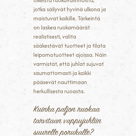
oikeista ruokavalinnoista,
jotka säilyvät hyvinä ulkona ja
maistuvat kaikille. Tärkeintä
on laskea ruokamäärät
realistisesti, valita
sääkestävät tuotteet ja tilata
leipomotuotteet ajoissa. Näin
varmistat, että juhlat sujuvat
saumattomasti ja kaikki
pääsevät nauttimaan
herkullisesta ruoasta.
Kuinka paljon ruokaa
tarvitaan vappujuhliin
suurelle porukalle?