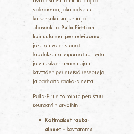
ovat osa Pulla-Pirtin laajaa
valikoimaa, joka palvelee
kaikenkokoisia juhlia ja
tilaisuuksia.
Pulla-Pirtti on
kainuulainen perheleipomo
,
joka on valmistanut
laadukkaita leipomotuotteita
jo vuosikymmenien ajan
käyttäen perinteisiä reseptejä
ja parhaita raaka-aineita.
Pulla-Pirtin toiminta perustuu
seuraaviin arvoihin:
Kotimaiset raaka-
aineet
– käytämme