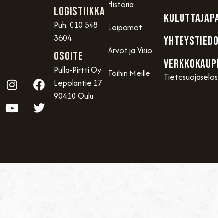
Historia
Logistiikka
KULUTTAJAP
Puh. 010 548
Leipomot
3604
YHTEYSTIED
Arvot ja Visio
OSOITE
VERKKOKAUP
Pulla-Pirtti Oy
Töihin Meille
Tietosuojaselo
Lepolantie 17
90410 Oulu