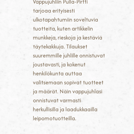
Vappujuhliin Pulla-Pirtti
tarjoaa erityisesti
ulkotapahtumiin soveltuvia
tuotteita, kuten artikkelin
munkkeja, rieskoja ja kestäviä
täytekakkuja. Tilaukset
suuremmille juhlille onnistuvat
joustavasti, ja kokenut
henkilökunta auttaa
valitsemaan sopivat tuotteet
ja määrät. Näin vappujuhlasi
onnistuvat varmasti
herkullisilla ja laadukkaailla
leipomotuotteilla.