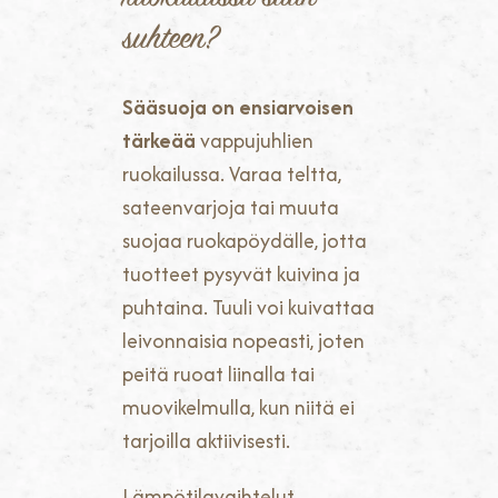
suhteen?
Sääsuoja on ensiarvoisen
tärkeää
vappujuhlien
ruokailussa. Varaa teltta,
sateenvarjoja tai muuta
suojaa ruokapöydälle, jotta
tuotteet pysyvät kuivina ja
puhtaina. Tuuli voi kuivattaa
leivonnaisia nopeasti, joten
peitä ruoat liinalla tai
muovikelmulla, kun niitä ei
tarjoilla aktiivisesti.
Lämpötilavaihtelut