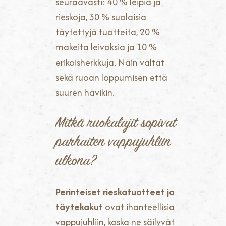
seuraavasti: 40 % leipiä ja
rieskoja, 30 % suolaisia
täytettyjä tuotteita, 20 %
makeita leivoksia ja 10 %
erikoisherkkuja. Näin vältät
sekä ruoan loppumisen että
suuren hävikin.
Mitkä ruokalajit sopivat
parhaiten vappujuhliin
ulkona?
Perinteiset rieskatuotteet ja
täytekakut
ovat ihanteellisia
vappujuhliin, koska ne säilyvät