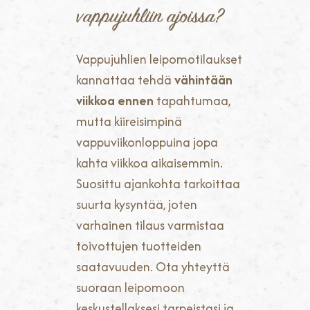
vappujuhliin ajoissa?
Vappujuhlien leipomotilaukset
kannattaa tehdä
vähintään
viikkoa ennen
tapahtumaa,
mutta kiireisimpinä
vappuviikonloppuina jopa
kahta viikkoa aikaisemmin.
Suosittu ajankohta tarkoittaa
suurta kysyntää, joten
varhainen tilaus varmistaa
toivottujen tuotteiden
saatavuuden. Ota yhteyttä
suoraan leipomoon
keskustellaksesi tarpeistasi ja