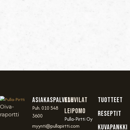
Asiakaspalvelu
Kahvilat
TUOTTEET
Oiva-
Puh. 010 548
Leipomo
RESEPTIT
raportti
3600
Pulla-Pirtti Oy
myynti@pullapirtti.com
KUVAPANKKI